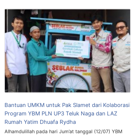
Bantuan UMKM untuk Pak Slamet dari Kolaborasi
Program YBM PLN UP3 Teluk Naga dan LAZ
Rumah Yatim Dhuafa Rydha
Alhamdulillah pada hari Jum’at tanggal (12/07) YBM