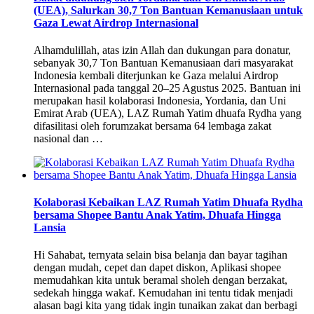
(UEA), Salurkan 30,7 Ton Bantuan Kemanusiaan untuk
Gaza Lewat Airdrop Internasional
Alhamdulillah, atas izin Allah dan dukungan para donatur,
sebanyak 30,7 Ton Bantuan Kemanusiaan dari masyarakat
Indonesia kembali diterjunkan ke Gaza melalui Airdrop
Internasional pada tanggal 20–25 Agustus 2025. Bantuan ini
merupakan hasil kolaborasi Indonesia, Yordania, dan Uni
Emirat Arab (UEA), LAZ Rumah Yatim dhuafa Rydha yang
difasilitasi oleh forumzakat bersama 64 lembaga zakat
nasional dan …
Kolaborasi Kebaikan LAZ Rumah Yatim Dhuafa Rydha
bersama Shopee Bantu Anak Yatim, Dhuafa Hingga
Lansia
Hi Sahabat, ternyata selain bisa belanja dan bayar tagihan
dengan mudah, cepet dan dapet diskon, Aplikasi shopee
memudahkan kita untuk beramal sholeh dengan berzakat,
sedekah hingga wakaf. Kemudahan ini tentu tidak menjadi
alasan bagi kita yang tidak ingin tunaikan zakat dan berbagi