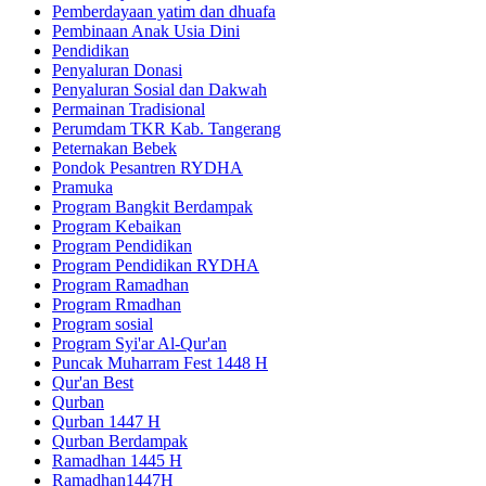
Pemberdayaan yatim dan dhuafa
Pembinaan Anak Usia Dini
Pendidikan
Penyaluran Donasi
Penyaluran Sosial dan Dakwah
Permainan Tradisional
Perumdam TKR Kab. Tangerang
Peternakan Bebek
Pondok Pesantren RYDHA
Pramuka
Program Bangkit Berdampak
Program Kebaikan
Program Pendidikan
Program Pendidikan RYDHA
Program Ramadhan
Program Rmadhan
Program sosial
Program Syi'ar Al-Qur'an
Puncak Muharram Fest 1448 H
Qur'an Best
Qurban
Qurban 1447 H
Qurban Berdampak
Ramadhan 1445 H
Ramadhan1447H