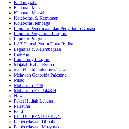
Khitan gratis
Khitanan Masal
Khitanan Massal
Kolaborasi & Kemitraan
Kolaborasi lembaga
Laporan Penerimaan dan Penyaluran Donasi
Laporan Penyaluran Program
Laporan Program
LAZ Rumah Yatim Dhua Rydha
Legalitas & Kelembagaan
LinkAja
Lounching Program
Majalah Kabar Rydha
maulid nabi muhammad saw
Melawan Genosida Palestina
Milad
Muharram 1448
Muharram Fest 1448 H
News
Paket Hadiah Lebaran
Palestina
Paud
PEDULI PENDIDIKAN
Pemberdayaan Dhuafa
Pemberdayaan Masyarakat