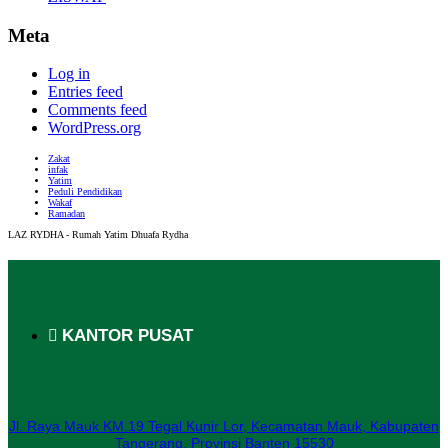
Meta
Log in
Entries feed
Comments feed
WordPress.org
Zakat
infak
Yatim
Peduli Pendidikan
Wakaf
Ramadan
LAZ RYDHA - Rumah Yatim Dhuafa Rydha
KANTOR PUSAT
Jl. Raya Mauk KM.19 Tegal Kunir Lor, Kecamatan Mauk, Kabupaten
Tangerang, Provinsi Banten 15530