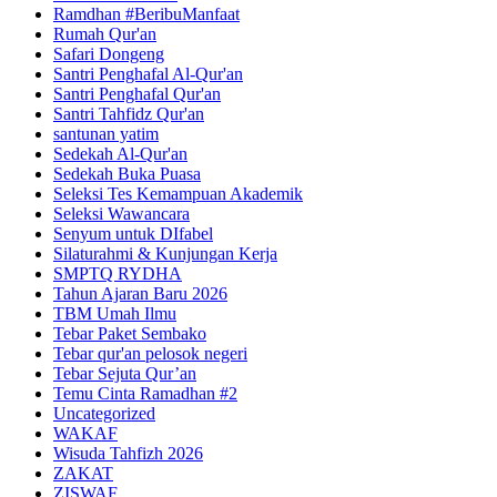
Ramdhan #BeribuManfaat
Rumah Qur'an
Safari Dongeng
Santri Penghafal Al-Qur'an
Santri Penghafal Qur'an
Santri Tahfidz Qur'an
santunan yatim
Sedekah Al-Qur'an
Sedekah Buka Puasa
Seleksi Tes Kemampuan Akademik
Seleksi Wawancara
Senyum untuk DIfabel
Silaturahmi & Kunjungan Kerja
SMPTQ RYDHA
Tahun Ajaran Baru 2026
TBM Umah Ilmu
Tebar Paket Sembako
Tebar qur'an pelosok negeri
Tebar Sejuta Qur’an
Temu Cinta Ramadhan #2
Uncategorized
WAKAF
Wisuda Tahfizh 2026
ZAKAT
ZISWAF