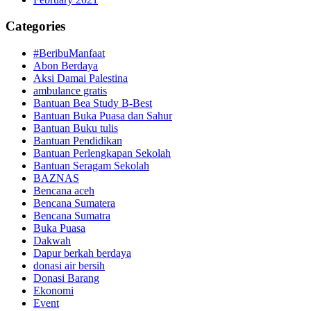
Categories
#BeribuManfaat
Abon Berdaya
Aksi Damai Palestina
ambulance gratis
Bantuan Bea Study B-Best
Bantuan Buka Puasa dan Sahur
Bantuan Buku tulis
Bantuan Pendidikan
Bantuan Perlengkapan Sekolah
Bantuan Seragam Sekolah
BAZNAS
Bencana aceh
Bencana Sumatera
Bencana Sumatra
Buka Puasa
Dakwah
Dapur berkah berdaya
donasi air bersih
Donasi Barang
Ekonomi
Event