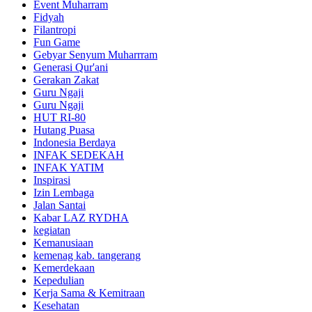
Event Muharram
Fidyah
Filantropi
Fun Game
Gebyar Senyum Muharrram
Generasi Qur'ani
Gerakan Zakat
Guru Ngaji
Guru Ngaji
HUT RI-80
Hutang Puasa
Indonesia Berdaya
INFAK SEDEKAH
INFAK YATIM
Inspirasi
Izin Lembaga
Jalan Santai
Kabar LAZ RYDHA
kegiatan
Kemanusiaan
kemenag kab. tangerang
Kemerdekaan
Kepedulian
Kerja Sama & Kemitraan
Kesehatan