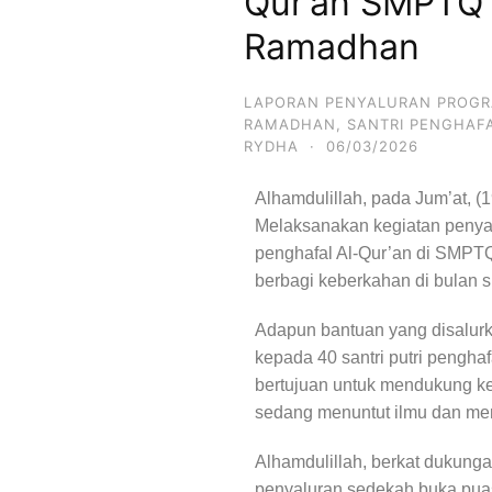
Qur’an SMPTQ
Ramadhan
LAPORAN PENYALURAN PROG
RAMADHAN
,
SANTRI PENGHAF
RYDHA
·
06/03/2026
Alhamdulillah, pada Jum’at, 
Melaksanakan kegiatan penyal
penghafal Al-Qur’an di SMPT
berbagi keberkahan di bulan 
Adapun bantuan yang disalurka
kepada 40 santri putri penghaf
bertujuan untuk mendukung ke
sedang menuntut ilmu dan men
Alhamdulillah, berkat dukunga
penyaluran sedekah buka puas