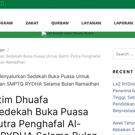
Jl. Raya Mauk KM.19 Tegal Kunir Lor, Mauk, Kab. Tangerang, Banten
OGRAM
ZAKAT
QURBAN
LAYANAN
LAPORAN
ram
n Sedekah Buka Puasa Untuk Santri Putra Penghafal
lan Ramadhan
RECENT
LAZ RYDHA
Penerima M
tim Dhuafa
Tinggi, Se
Pendidikan
edekah Buka Puasa
Berprestas
utra Penghafal Al-
Awali Tahu
Kebaikan 