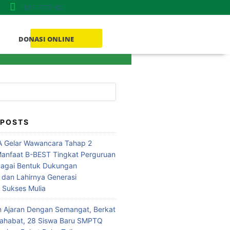
081-7777-002
DONASI ONLINE
Donasi ONLINE
 POSTS
 Gelar Wawancara Tahap 2
anfaat B-BEST Tingkat Perguruan
bagai Bentuk Dukungan
 dan Lahirnya Generasi
i Sukses Mulia
n Ajaran Dengan Semangat, Berkat
Sahabat, 28 Siswa Baru SMPTQ