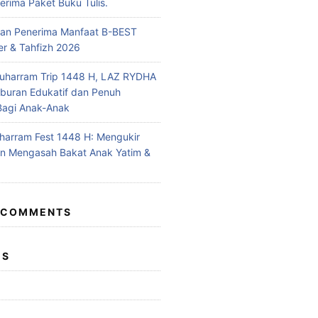
rima Paket Buku Tulis.
n Penerima Manfaat B-BEST
r & Tahfizh 2026
uharram Trip 1448 H, LAZ RYDHA
iburan Edukatif dan Penuh
Bagi Anak-Anak
arram Fest 1448 H: Mengukir
n Mengasah Bakat Anak Yatim &
 COMMENTS
ES