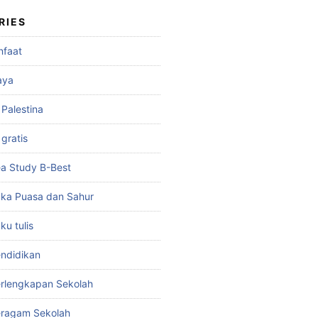
RIES
nfaat
aya
 Palestina
gratis
a Study B-Best
ka Puasa dan Sahur
u tulis
ndidikan
rlengkapan Sekolah
eragam Sekolah