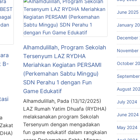
June 2025
January 2
December 
Alhamdulillah, Program Sekolah
November
ara
Tersenyum LAZ RYDHA
 B-
October 2
Meriahkan Kegiatan PERSAMI
(Perkemahan Sabtu Minggu)
September
SDN Perahu 1 dengan Fun
August 20
Game Edukatif
tasi
Alhamdulillah, Pada (13/12/2025)
July 2024
LAZ Rumah Yatim Dhuafa (RYDHA)
June 2024
melaksanakan program Sekolah
a
Tersenyum dengan mengadakan
 Zakat
May 2024
fun game edukatif dalam rangkaian
YDHA)