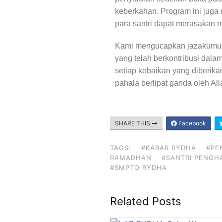
keberkahan. Program ini jug
para santri dapat merasakan m
Kami mengucapkan jazakumulla
yang telah berkontribusi dal
setiap kebaikan yang diberika
pahala berlipat ganda oleh Al
SHARE THIS
Facebook
TAGS:
#KABAR RYDHA
#PE
RAMADHAN
#SANTRI PENGH
#SMPTQ RYDHA
Related Posts