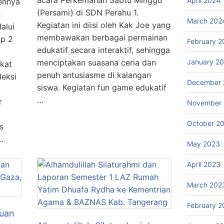
acara Perkemahan Sabtu Minggu
April 2024
ennya
(Persami) di SDN Perahu 1.
n
March 202
Kegiatan ini diisi oleh Kak Joe yang
alui
membawakan berbagai permainan
p 2
February 2
edukatif secara interaktif, sehingga
menciptakan suasana ceria dan
January 2
gkat
penuh antusiasme di kalangan
leksi
December 
siswa. Kegiatan fun game edukatif
…
r
November
October 2
s
…
May 2023
April 2023
March 202
February 2
uan