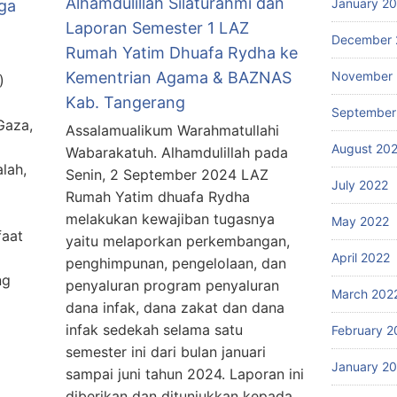
Alhamdulillah Silaturahmi dan
January 2
ga
Laporan Semester 1 LAZ
December 
Rumah Yatim Dhuafa Rydha ke
Kementrian Agama & BAZNAS
November 
)
Kab. Tangerang
September
Gaza,
Assalamualikum Warahmatullahi
August 20
Wabarakatuh. Alhamdulillah pada
lah,
Senin, 2 September 2024 LAZ
July 2022
Rumah Yatim dhuafa Rydha
melakukan kewajiban tugasnya
May 2022
faat
yaitu melaporkan perkembangan,
April 2022
penghimpunan, pengelolaan, dan
ng
penyaluran program penyaluran
March 202
dana infak, dana zakat dan dana
infak sedekah selama satu
February 2
semester ini dari bulan januari
January 2
sampai juni tahun 2024. Laporan ini
diberikan dan ditunjukkan kepada