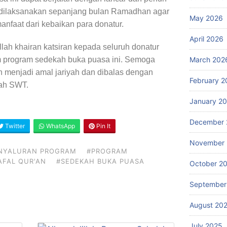
a dilaksanakan sepanjang bulan Ramadhan agar
May 2026
anfaat dari kebaikan para donatur.
April 2026
h khairan katsiran kepada seluruh donatur
am program sedekah buka puasa ini. Semoga
March 202
n menjadi amal jariyah dan dibalas dengan
February 2
lah SWT.
January 2
December 
Twitter
WhatsApp
Pin It
November
NYALURAN PROGRAM
#PROGRAM
AFAL QUR'AN
#SEDEKAH BUKA PUASA
October 2
September
August 20
July 2025