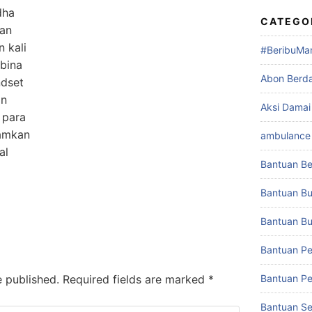
dha
CATEGO
uan
 kali
#BeribuMa
mbina
Abon Berd
dset
an
Aksi Damai
 para
amkan
ambulance 
al
Bantuan Be
Bantuan Bu
Bantuan Buk
Bantuan Pe
e published.
Required fields are marked
*
Bantuan Pe
Bantuan S