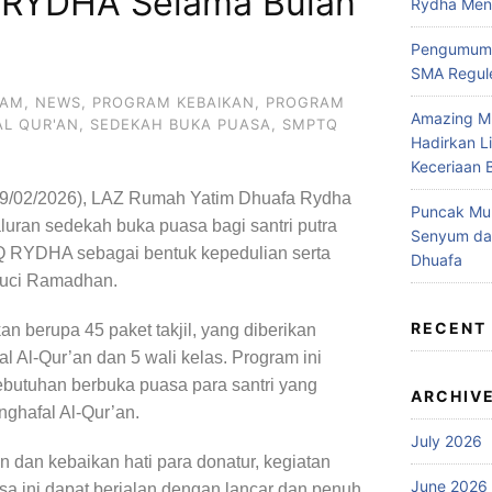
 RYDHA Selama Bulan
Rydha Mene
Pengumuma
SMA Regule
RAM
,
NEWS
,
PROGRAM KEBAIKAN
,
PROGRAM
Amazing M
AL QUR'AN
,
SEDEKAH BUKA PUASA
,
SMPTQ
Hadirkan L
Keceriaan 
(19/02/2026), LAZ Rumah Yatim Dhuafa Rydha
Puncak Muh
uran sedekah buka puasa bagi santri putra
Senyum da
Q RYDHA sebagai bentuk kepedulian serta
Dhuafa
suci Ramadhan.
RECENT
n berupa 45 paket takjil, yang diberikan
al Al-Qur’an dan 5 wali kelas. Program ini
butuhan berbuka puasa para santri yang
ARCHIV
ghafal Al-Qur’an.
July 2026
n dan kebaikan hati para donatur, kegiatan
June 2026
a ini dapat berjalan dengan lancar dan penuh