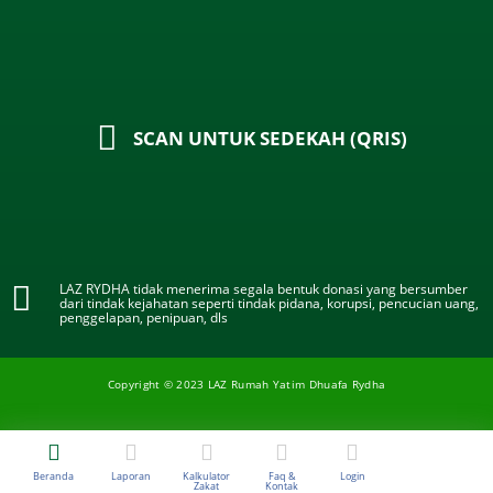
SCAN UNTUK SEDEKAH (QRIS)
LAZ RYDHA tidak menerima segala bentuk donasi yang bersumber
dari tindak kejahatan seperti tindak pidana, korupsi, pencucian uang,
penggelapan, penipuan, dls
Copyright © 2023 LAZ Rumah Yatim Dhuafa Rydha
Beranda
Laporan
Kalkulator
Faq &
Login
Zakat
Kontak