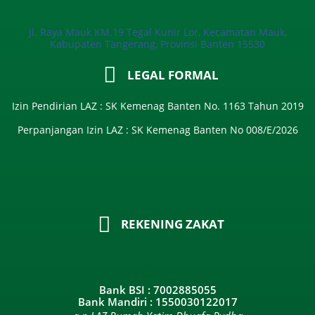
Jl. Raya Mauk KM.19 Tegal Kunir Lor, Kecamatan Mauk,
Kabupaten Tangerang, Provinsi Banten 15530
LEGAL FORMAL
Izin Pendirian LAZ : SK Kemenag Banten No. 1163 Tahun 2019
Perpanjangan Izin LAZ : SK Kemenag Banten No 008/E/2026​
REKENING ZAKAT
Bank BSI : 7002885055
Bank Mandiri : 1550030122017