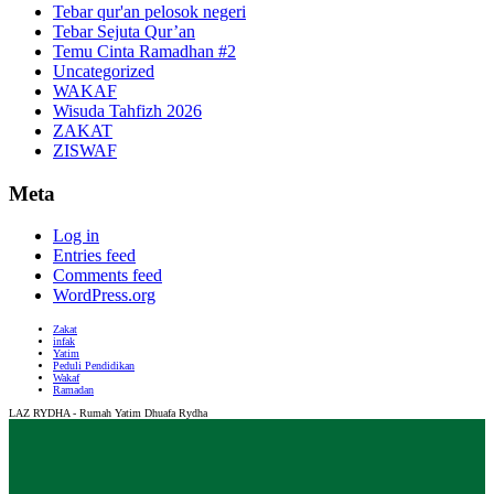
Tebar qur'an pelosok negeri
Tebar Sejuta Qur’an
Temu Cinta Ramadhan #2
Uncategorized
WAKAF
Wisuda Tahfizh 2026
ZAKAT
ZISWAF
Meta
Log in
Entries feed
Comments feed
WordPress.org
Zakat
infak
Yatim
Peduli Pendidikan
Wakaf
Ramadan
LAZ RYDHA - Rumah Yatim Dhuafa Rydha