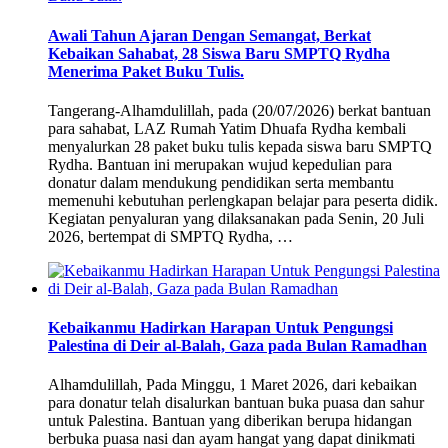
Awali Tahun Ajaran Dengan Semangat, Berkat
Kebaikan Sahabat, 28 Siswa Baru SMPTQ Rydha
Menerima Paket Buku Tulis.
Tangerang-Alhamdulillah, pada (20/07/2026) berkat bantuan
para sahabat, LAZ Rumah Yatim Dhuafa Rydha kembali
menyalurkan 28 paket buku tulis kepada siswa baru SMPTQ
Rydha. Bantuan ini merupakan wujud kepedulian para
donatur dalam mendukung pendidikan serta membantu
memenuhi kebutuhan perlengkapan belajar para peserta didik.
Kegiatan penyaluran yang dilaksanakan pada Senin, 20 Juli
2026, bertempat di SMPTQ Rydha, …
Kebaikanmu Hadirkan Harapan Untuk Pengungsi
Palestina di Deir al-Balah, Gaza pada Bulan Ramadhan
Alhamdulillah, Pada Minggu, 1 Maret 2026, dari kebaikan
para donatur telah disalurkan bantuan buka puasa dan sahur
untuk Palestina. Bantuan yang diberikan berupa hidangan
berbuka puasa nasi dan ayam hangat yang dapat dinikmati