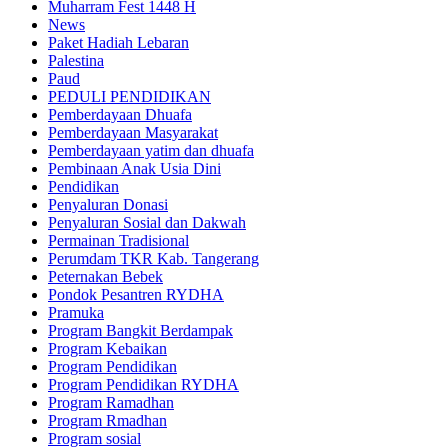
Muharram Fest 1448 H
News
Paket Hadiah Lebaran
Palestina
Paud
PEDULI PENDIDIKAN
Pemberdayaan Dhuafa
Pemberdayaan Masyarakat
Pemberdayaan yatim dan dhuafa
Pembinaan Anak Usia Dini
Pendidikan
Penyaluran Donasi
Penyaluran Sosial dan Dakwah
Permainan Tradisional
Perumdam TKR Kab. Tangerang
Peternakan Bebek
Pondok Pesantren RYDHA
Pramuka
Program Bangkit Berdampak
Program Kebaikan
Program Pendidikan
Program Pendidikan RYDHA
Program Ramadhan
Program Rmadhan
Program sosial