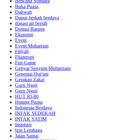
Bencana Sumatra
Buka Puasa
Dakwah
Dapur berkah berdaya
donasi air bersih
Donasi Barang
Ekonomi
Event
Event Muharram
Fidyah
Filantropi
Fun Game
Gebyar Senyum Muharrram
Generasi Qur'ani
Gerakan Zakat
Guru Ngaji
Guru Ngaji
HUT RI-80
Hutang Puasa
Indonesia Berdaya
INFAK SEDEKAH
INFAK YATIM
Inspirasi
Izin Lembaga
Jalan Santai