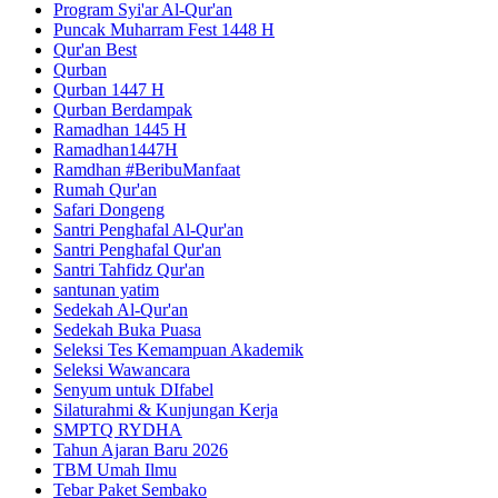
Program Syi'ar Al-Qur'an
Puncak Muharram Fest 1448 H
Qur'an Best
Qurban
Qurban 1447 H
Qurban Berdampak
Ramadhan 1445 H
Ramadhan1447H
Ramdhan #BeribuManfaat
Rumah Qur'an
Safari Dongeng
Santri Penghafal Al-Qur'an
Santri Penghafal Qur'an
Santri Tahfidz Qur'an
santunan yatim
Sedekah Al-Qur'an
Sedekah Buka Puasa
Seleksi Tes Kemampuan Akademik
Seleksi Wawancara
Senyum untuk DIfabel
Silaturahmi & Kunjungan Kerja
SMPTQ RYDHA
Tahun Ajaran Baru 2026
TBM Umah Ilmu
Tebar Paket Sembako