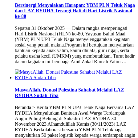
Bersinergi Menyalakan Harapan: YBM PLN Teluk Naga
dan LAZ RYDHA Terangi Hati di Hari Listrik Nasional
ke-80
Sepatan 31 Oktober 2025 — Dalam rangka memperingati
Hari Listrik Nasional (HLN) ke-80, Yayasan Baitul Maal
(YBM) PLN UP3 Teluk Naga menyelenggarakan kegiatan
sosial yang penuh makna.Program ini bertujuan menyalurkan
bantuan kepada anak yatim, kaum dhuafa, guru ngaji, serta
pelaku usaha kecil (UMKM) yang membutuhkan. Turut hadir
dalam kegiatan ini Lembaga Amil Zakat Rumah Yatim …
MasyaAllah, Donasi Palestina Sahabat Melalui LAZ
RYDHA Sudah Tiba
Beranda > Berita YBM PLN UP3 Teluk Naga Bersama LAZ
RYDHA Menyalurkan Bantuan Awal Warga Terdampak
Angin Puting Beliung di Sukadiri LAZ RYDHA 30
November 2023 Alhamdulillah Kamis (30/11/2023) LAZ
RYDHA Berkolaborasi bersama YBM PLN Teluknaga
menyalurkan 50 paket logistik kepada warga terdampak angin