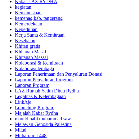
Kabar LAZ RYDHA
kegiatan
Kemanusiaan
kemenag kab. tangerang
Kemerdekaan
Kepedulian
Kerja Sama & Kemitraan
Kesehatan
Khitan gratis
Khitanan Masal
Khitanan Massal
Kolaborasi & Kemitraan
Kolaborasi lembaga
Laporan Penerimaan dan Penyaluran Donasi
Laporan Penyaluran Program
Laporan Program
LAZ Rumah Yatim Dhua Rydha
Legalitas & Kelembagaan
LinkAja
Lounching Program
Majalah Kabar Rydha
maulid nabi muhammad saw
Melawan Genosida Palestina
Milad
Muharram 1448