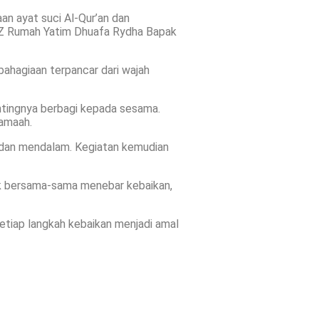
an ayat suci Al-Qur’an dan
AZ Rumah Yatim Dhuafa Rydha Bapak
ahagiaan terpancar dari wajah
ntingnya berbagi kepada sesama.
jamaah.
k dan mendalam. Kegiatan kemudian
uk bersama-sama menebar kebaikan,
etiap langkah kebaikan menjadi amal