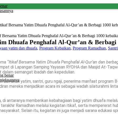
benar
lasannya
Itikaf Bersama Yatim Dhuafa Penghafal Al-Qur’an & Berbagi 1000 keb
tim Dhuafa Penghafal Al-Qur’an & Berbagi
aan yatim dan dhuafa
,
Program Kebaikan
,
Program Ramadhan
,
Santr
ema
“Itikaf Bersama Yatim Dhuafa Penghafal Al-Qur’an dan berba
mpat di Lapangan Samping Yayasan RYDHA dan Masjid At-Taqwa,
dalam semangat ibadah dan kepedulian.
ng benar
njelasannya
ri dari anak yatim, santri, guru ngaji, penerima manfaat program 
ran mereka menjadikan acara ini sebagai wadah silaturahmi lint
a, di antaranya memberikan kebahagiaan bagi yatim dhuafa melal
erakhir Ramadhan melalui kegiatan itikaf, serta mempererat h
yarakat. Selain itu, kegiatan ini juga menjadi sarana edukasi s