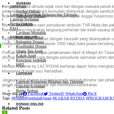
QURBAN
Rangkaian acara dimulai sejak sore hari dengan suasana penuh
LAPORAN
penampilan hadroh. Acara kemudian dilanjutkan dengan sambu
Qurban Online
Laporan Keuangan Bulanan dan Tahunan
Ardi Wiranata, serta Camat setempat Bapak Angga Yulyantono.
Tabungan Qurban
Laporan Kegiatan
Berita Terkini
LAYANAN
Momen haru terasa saat penyaluran simbolis THR Mulia dan pak
FAQ
mereka yang merasakan langsung perhatian dan kasih sayang di 
Layanan Mustahik
DONASI ONLINE
Kalkulator Zakat
Kegiatan semakin khidmat dengan tausyiah yang disampaikan o
Rekening Donasi
Dilanjutkan dengan penyaluran 1000 takjil, buka puasa bersama,
Konfirmasi Donasi
Orang Tua Asuh
Puncak acara diisi dengan pelaksanaan itikaf di Masjid At-T
Kakak Asuh
ditutup pada Sabtu pagi dengan penyaluran santunan yatim dan p
Kencleng Sedekah
MPZ
Melalui kegiatan ini, LAZ RYDHA berharap dapat terus mengha
khususnya di bulan suci Ramadhan.
LAPORAN
Jazakumullah khairan katsiran kepada seluruh donatur dan piha
Laporan Keuangan Bulanan dan Tahunan
jariyah yang terus mengalir dan membawa keberkahan.
Laporan Kegiatan
Berita Terkini
Share this
Facebook
Twitter
WhatsApp
Pin It
FAQ
Tags:
##SantriPenghafalQuran
#KABAR RYDHA
#PROGRAM 
DONASI ONLINE
Related Posts
X