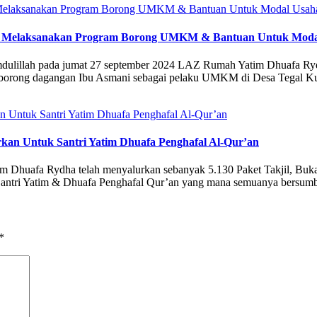
i Melaksanakan Program Borong UMKM & Bantuan Untuk Moda
amdulillah pada jumat 27 september 2024 LAZ Rumah Yatim Dhuafa
orong dagangan Ibu Asmani sebagai pelaku UMKM di Desa Tegal Kun
urkan Untuk Santri Yatim Dhuafa Penghafal Al-Qur’an
huafa Rydha telah menyalurkan sebanyak 5.130 Paket Takjil, Buka P
antri Yatim & Dhuafa Penghafal Qur’an yang mana semuanya bersumbe
*