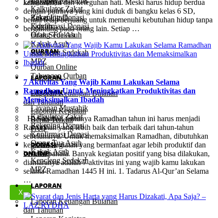
Lengkapnya
kemandirian dan keteguhan hati. Meski harus hidup berdua
Kalkulator Zakat
dengan putrinya yang kini duduk di bangku kelas 6 SD,
Rekening Donasi
Zakat Fitrah
beliau tetap berjuang untuk memenuhi kebutuhan hidup tanpa
Konfirmasi Donasi
Fidyah
bergantung pada orang lain. Setiap …
Orang Tua Asuh
Infak Sedekah
Kakak Asuh
QURBAN
Kencleng Sedekah
MPZ
Qurban Online
Tabungan Qurban
LAPORAN
7 Aktivitas Yang Wajib Kamu Lakukan Selama
Ramadhan Untuk Meningkatkan Produktivitas dan
LAYANAN
Laporan Keuangan Bulanan
Memaksimalkan Ibadah
dan Tahunan
Layanan Mustahik
Laporan Kegiatan
Kalkulator Zakat
Hi Sahabat, tentunya Ramadhan tahun ini harus menjadi
Berita Terkini
Rekening Donasi
Ramadhan yang lebih baik dan terbaik dari tahun-tahun
FAQ
Konfirmasi Donasi
sebelumnya. Untuk memaksimalkan Ramadhan, dibutuhkan
Orang Tua Asuh
DONASI
kegiatan-kegiatan yang bermanfaat agar lebih produktif dan
Kakak Asuh
ONLINE
bernilai pahala. Banyak kegiatan positif yang bisa dilakukan,
Kencleng Sedekah
diantaranya adalah 7 aktivitas ini yang wajib kamu lakukan
MPZ
selama Ramadhan 1445 H ini. 1. Tadarus Al-Qur’an Selama
…
LAPORAN
X
Laporan Keuangan Bulanan
dan Tahunan