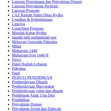
Laporan Penerimaan dan Penyaluran Donasi
Laporan Penyaluran Program
Laporan Program
LAZ Rumah Yatim Dhua Rydha
Legalitas & Kelembagaan
LinkAja
Lounching Program
Majalah Kabar Rydha
maulid nabi muhammad saw
Melawan Genosida Palestina
Milad
Muharram 1448
Muharram Fest 1448 H
News
Paket Hadiah Lebaran
Palestina
Paud
PEDULI PENDIDIKAN
Pemberdayaan Dhuafa
Pemberdayaan Masyarakat
Pemberdayaan yatim dan dhuafa
Pembinaan Anak Usia Dini
Pendidikan
Penyaluran Donasi
Penyaluran Sosial dan Dakwah