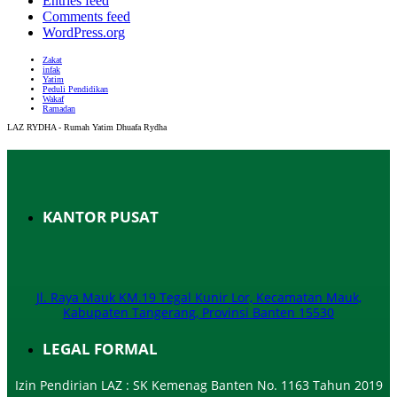
Entries feed
Comments feed
WordPress.org
Zakat
infak
Yatim
Peduli Pendidikan
Wakaf
Ramadan
LAZ RYDHA - Rumah Yatim Dhuafa Rydha
KANTOR PUSAT
Jl. Raya Mauk KM.19 Tegal Kunir Lor, Kecamatan Mauk,
Kabupaten Tangerang, Provinsi Banten 15530
LEGAL FORMAL
Izin Pendirian LAZ : SK Kemenag Banten No. 1163 Tahun 2019