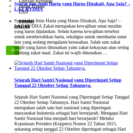
Laporan Kegiatan
Syarat dan Jenis Harta yang Harus Dizakati, Apa Saja? –
Berita Terkini
LAZ RYDHA
FAQ
Syarat dan Jenis Harta yang Harus Dizakati, Apa Saja? –
DONASI
LAZ RYDHA Zakat merupakan kewajiban umat muslim
ONLINE
yang harus dijalankan. Selain karena kewajiban tersebut
untuk membersihkan harta, sekaligus untuk membantu umat
lain yang sedang mengalami kesusahan. Salah satu zakat
wajib yang harus ditunaikan yaitu zakat kekayaan atau sering
X
dibilang zakat maal. Zakat ini wajib ditunaikan …
Sejarah Hari Santri Nasional yang Diperingati Setiap
Tanggal 22 Oktober Setiap Tahunnya.
Sejarah Hari Santri Nasional yang Diperingati Setiap Tanggal
22 Oktober Setiap Tahunnya. Hari Santri Nasional
merupakan salah satu hari nasional yang diperingati
masyarakat Indonesia sebagai hari bersejarah. Mengapa Hari
Santri Nasional bisa menjadi hari bersejarah? Melalui
Keputusan Presiden (Keppres) Nomor 22 Tahun 2015,
sekarang setiap tanggal 22 Oktober diperingati sebagai Hari