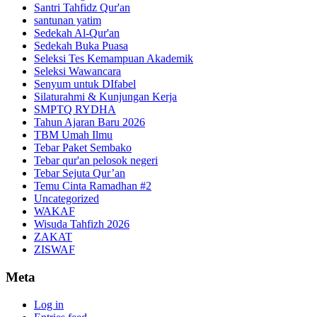
Santri Tahfidz Qur'an
santunan yatim
Sedekah Al-Qur'an
Sedekah Buka Puasa
Seleksi Tes Kemampuan Akademik
Seleksi Wawancara
Senyum untuk DIfabel
Silaturahmi & Kunjungan Kerja
SMPTQ RYDHA
Tahun Ajaran Baru 2026
TBM Umah Ilmu
Tebar Paket Sembako
Tebar qur'an pelosok negeri
Tebar Sejuta Qur’an
Temu Cinta Ramadhan #2
Uncategorized
WAKAF
Wisuda Tahfizh 2026
ZAKAT
ZISWAF
Meta
Log in