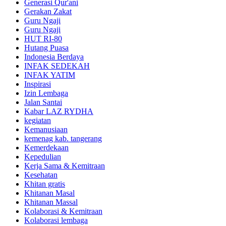
Generasi Qur'ani
Gerakan Zakat
Guru Ngaji
Guru Ngaji
HUT RI-80
Hutang Puasa
Indonesia Berdaya
INFAK SEDEKAH
INFAK YATIM
Inspirasi
Izin Lembaga
Jalan Santai
Kabar LAZ RYDHA
kegiatan
Kemanusiaan
kemenag kab. tangerang
Kemerdekaan
Kepedulian
Kerja Sama & Kemitraan
Kesehatan
Khitan gratis
Khitanan Masal
Khitanan Massal
Kolaborasi & Kemitraan
Kolaborasi lembaga