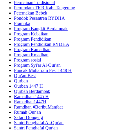
Permainan Tradisional
Perumdam TKR Kab. Tangerang
Peternakan Bebek
Pondok Pesantren RYDHA
Pramuka
Program Bangkit Berdampak
Program Kebaikan
Program Pendidikan
Program Pendidikan RYDHA
Program Ramadhan
Program Rmadhan
Program sosial
Program Syi'ar Al-Qur'an
Puncak Muharram Fest 1448 H
Qur'an Best
Qurban
Qurban 1447 H
Qurban Berdampak
Ramadhan 1445 H
Ramadhan1447H
Ramdhan #BeribuManfaat
Rumah Qur'an
Safari Dongeng
Santri Penghafal Al-Qur'an
Santri Penghafal Qur'an