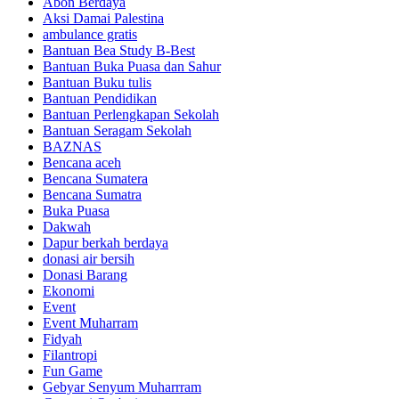
Abon Berdaya
Aksi Damai Palestina
ambulance gratis
Bantuan Bea Study B-Best
Bantuan Buka Puasa dan Sahur
Bantuan Buku tulis
Bantuan Pendidikan
Bantuan Perlengkapan Sekolah
Bantuan Seragam Sekolah
BAZNAS
Bencana aceh
Bencana Sumatera
Bencana Sumatra
Buka Puasa
Dakwah
Dapur berkah berdaya
donasi air bersih
Donasi Barang
Ekonomi
Event
Event Muharram
Fidyah
Filantropi
Fun Game
Gebyar Senyum Muharrram