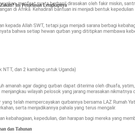
akan, manfaat nyata berhasil dirasakan oleh fakir miskin, santr
Zakati? Ini Penjelasan Lengkapnya
 pangan di Afrika. Kehadiran bantuan ini menjadi bentuk kepeduli
tan kepada Allah SWT, tetapi juga menjadi sarana berbagi kebah
yata bahwa setiap hewan qurban yang dititipkan membawa kebe
k NTT, dan 2 kambing untuk Uganda)
h amanah agar daging qurban dapat diterima oleh dhuafa, yatim, 
a menjangkau wilayah pelosok yang jarang merasakan nikmatnya d
atur yang telah mempercayakan qurbannya bersama LAZ Rumah Y
ahan, serta menjadikannya pahala yang terus mengalir.
kan kebahagiaan, kepedulian, dan harapan bagi mereka yang mem
nan dan Tahunan