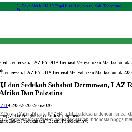
Jl. Raya Mauk KM.19 Tegal Kunir Lor, Mauk, Kab. Tangerang,
Banten
at Dermawan, LAZ RYDHA Berhasil Menyalurkan Manfaat untuk 2.00
ah
aat
7H dan Sedekah Sahabat Dermawan, LAZ 
am
Afrika Dan Palestina
47 H
·
02/06/2026
02/06/2026
AZ Rumah Yatim Dhuafa RYDHA telah terlaksana dengan lancar 
ng Zakat Penghasilan / profesi yang benar
 2.003 penerima manfaat di berbagai wilayah Indonesia hingga ma
ung Zakat Perdagangan? Begini Penjelasannya