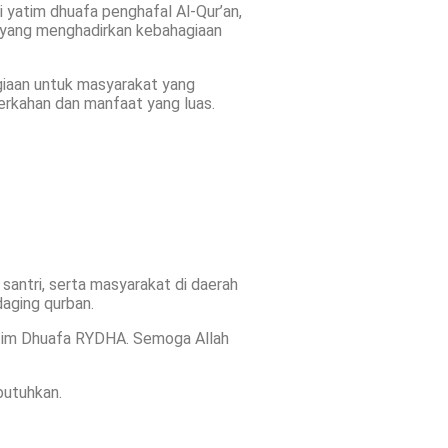
i yatim dhuafa penghafal Al-Qur’an,
an yang menghadirkan kebahagiaan
agiaan untuk masyarakat yang
rkahan dan manfaat yang luas.
santri, serta masyarakat di daerah
aging qurban.
atim Dhuafa RYDHA. Semoga Allah
butuhkan.