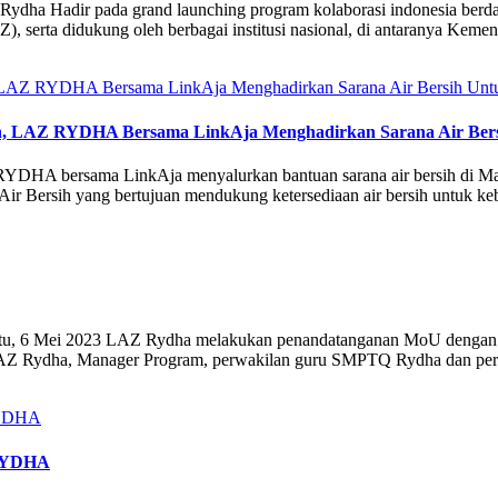
ha Hadir pada grand launching program kolaborasi indonesia berdaya y
 serta didukung oleh berbagai institusi nasional, di antaranya Kem
ih, LAZ RYDHA Bersama LinkAja Menghadirkan Sarana Air Bersi
RYDHA bersama LinkAja menyalurkan bantuan sarana air bersih di Ma
r Bersih yang bertujuan mendukung ketersediaan air bersih untuk keb
, 6 Mei 2023 LAZ Rydha melakukan penandatanganan MoU dengan s
AZ Rydha, Manager Program, perwakilan guru SMPTQ Rydha dan perwak
 RYDHA