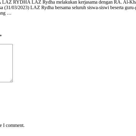
HA LAZ Rydha melakukan kerjasama dengan RA. Al-Khadijah 
sa (31/03/2023) LAZ Rydha bersama seluruh siswa-siswi beserta guru-
rang …
*
me I comment.