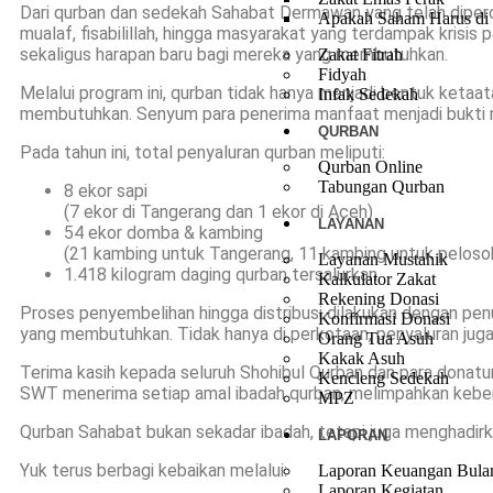
Dari qurban dan sedekah Sahabat Dermawan yang telah dipercay
Apakah Saham Harus di 
mualaf, fisabilillah, hingga masyarakat yang terdampak krisis
sekaligus harapan baru bagi mereka yang membutuhkan.
Zakat Fitrah
Fidyah
Melalui program ini, qurban tidak hanya menjadi bentuk ketaa
Infak Sedekah
membutuhkan. Senyum para penerima manfaat menjadi bukti n
QURBAN
Pada tahun ini, total penyaluran qurban meliputi:
Qurban Online
Tabungan Qurban
8 ekor sapi
(7 ekor di Tangerang dan 1 ekor di Aceh)
LAYANAN
54 ekor domba & kambing
(21 kambing untuk Tangerang, 11 kambing untuk peloso
Layanan Mustahik
1.418 kilogram daging qurban tersalurkan
Kalkulator Zakat
Rekening Donasi
Proses penyembelihan hingga distribusi dilakukan dengan penu
Konfirmasi Donasi
yang membutuhkan. Tidak hanya di perkotaan, penyaluran jug
Orang Tua Asuh
Kakak Asuh
Terima kasih kepada seluruh Shohibul Qurban dan para don
Kencleng Sedekah
SWT menerima setiap amal ibadah qurban, melimpahkan keberk
MPZ
Qurban Sahabat bukan sekadar ibadah, tetapi juga menghadir
LAPORAN
Yuk terus berbagi kebaikan melalui:
Laporan Keuangan Bula
Laporan Kegiatan