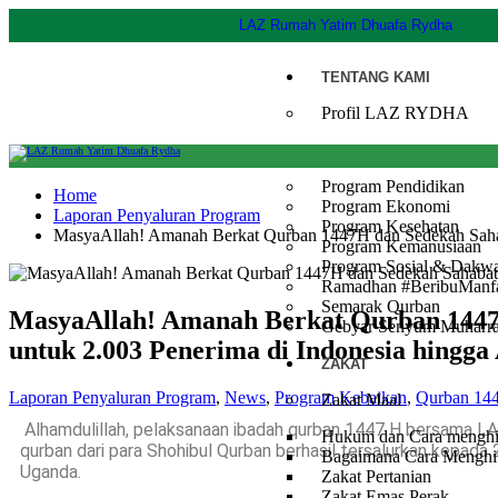
LAZ Rumah Yatim Dhuafa Rydha
TENTANG KAMI
Profil LAZ RYDHA
PROGRAM
Program Pendidikan
Home
Program Ekonomi
Laporan Penyaluran Program
Program Kesehatan
MasyaAllah! Amanah Berkat Qurban 1447H dan Sedekah Sahab
Program Kemanusiaan
Program Sosial & Dakw
Ramadhan #BeribuManf
Semarak Qurban
MasyaAllah! Amanah Berkat Qurban 144
Gebyar Senyum Muharr
untuk 2.003 Penerima di Indonesia hingga 
ZAKAT
Laporan Penyaluran Program
,
News
,
Program Kebaikan
,
Qurban 14
Zakat Maal
Alhamdulillah, pelaksanaan ibadah qurban 1447 H bersama L
Hukum dan Cara menghitu
qurban dari para Shohibul Qurban berhasil tersalurkan kepada
Bagaimana Cara Menghit
Uganda.
Zakat Pertanian
Zakat Emas Perak