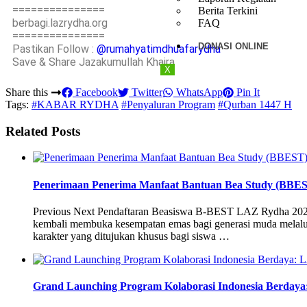
===============
Berita Terkini
berbagi.lazrydha.org
FAQ
===============
DONASI ONLINE
Pastikan Follow :
@rumahyatimdhuafarydha
Save & Share Jazakumullah Khaira
X
Share this
Facebook
Twitter
WhatsApp
Pin It
Tags:
#KABAR RYDHA
#Penyaluran Program
#Qurban 1447 H
Related Posts
Penerimaan Penerima Manfaat Bantuan Bea Study (BBES
Previous Next Pendaftaran Beasiswa B-BEST LAZ Rydha 2
kembali membuka kesempatan emas bagi generasi muda melalui
karakter yang ditujukan khusus bagi siswa …
Grand Launching Program Kolaborasi Indonesia Berday