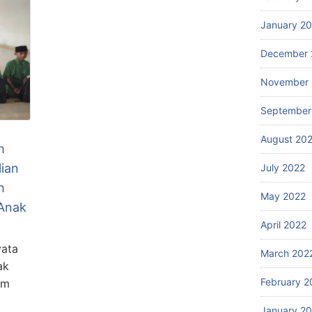
January 2
December 
November 
September
August 20
m
ian
July 2022
h
May 2022
 Anak
April 2022
yata
March 202
ak
February 2
im
January 2