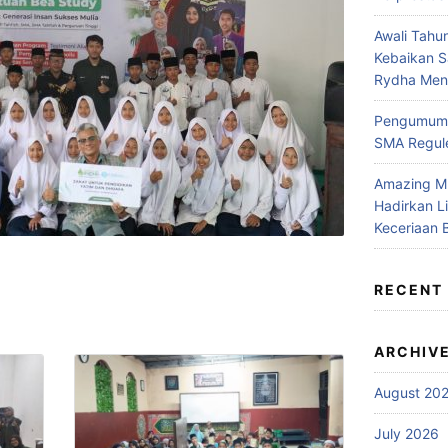
Awali Tahu
Kebaikan 
Rydha Mene
Pengumuma
SMA Regule
Amazing M
Hadirkan L
Keceriaan 
RECENT
ARCHIV
August 20
July 2026