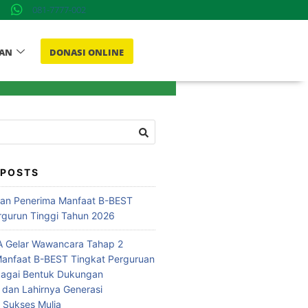
081-7777-002
AN
DONASI ONLINE
Donasi ONLINE
 POSTS
n Penerima Manfaat B-BEST
rgurun Tinggi Tahun 2026
 Gelar Wawancara Tahap 2
anfaat B-BEST Tingkat Perguruan
bagai Bentuk Dukungan
 dan Lahirnya Generasi
i Sukses Mulia