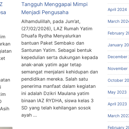
Z
Tangguh Menggapai Mimpi
April 2024
esa
Menjadi Pengusaha
Alhamdulillah, pada Jum’at,
March 202
(27/02/2026), LAZ Rumah Yatim
February 2
Dhuafa Rydha Menyalurkan
tim
bantuan Paket Sembako dan
urkan
January 2
Santunan Yatim. Sebagai bentuk
iatan
December 
kepedulian serta dukungan kepada
ket
anak-anak yatim agar tetap
November
semangat menjalani kehidupan dan
pendidikan mereka. Salah satu
atan
October 2
penerima manfaat dalam kegiatan
i
May 2023
ini adalah Dzikri Maulana yatim
tim
binaan lAZ RYDHA, siswa kelas 3
D
April 2023
SD yang telah kehilangan sosok
Asih
ayah …
March 202
February 2