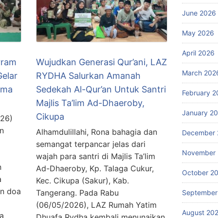
June 2026
May 2026
April 2026
rram
Wujudkan Generasi Qur’ani, LAZ
March 202
elar
RYDHA Salurkan Amanah
ama
Sedekah Al-Qur’an Untuk Santri
February 2
Majlis Ta’lim Ad-Dhaeroby,
January 2
Cikupa
026)
n
Alhamdulillahi, Rona bahagia dan
December 
semangat terpancar jelas dari
November
wajah para santri di Majlis Ta’lim
n
Ad-Dhaeroby, Kp. Talaga Cukur,
October 2
a
Kec. Cikupa (Sakur), Kab.
an doa
Tangerang. Pada Rabu
September
(06/05/2026), LAZ Rumah Yatim
August 20
la
Dhuafa Rydha kembali menunaikan