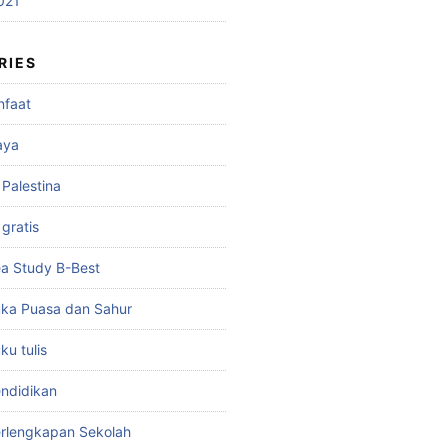
021
RIES
nfaat
aya
 Palestina
gratis
a Study B-Best
ka Puasa dan Sahur
u tulis
ndidikan
rlengkapan Sekolah