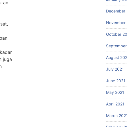
uran
December 
November 
sat,
October 2
apan
September
ekadar
August 20
n juga
n
July 2021
June 2021
May 2021
April 2021
March 202