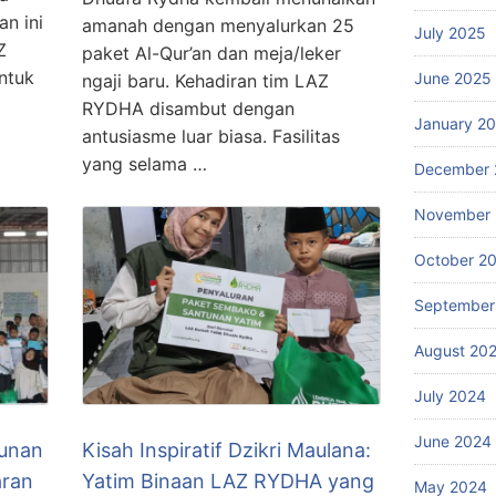
n ini
amanah dengan menyalurkan 25
July 2025
Z
paket Al-Qur’an dan meja/leker
ntuk
June 2025
ngaji baru. Kehadiran tim LAZ
RYDHA disambut dengan
January 2
antusiasme luar biasa. Fasilitas
yang selama …
December 
November
October 2
September
August 20
July 2024
June 2024
unan
Kisah Inspiratif Dzikri Maulana:
aran
Yatim Binaan LAZ RYDHA yang
May 2024