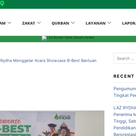
Jl. Raya Mauk KM.19 Tegal Kunir Lor, Mauk, Kab. Tangerang, Banten
AM
ZAKAT
QURBAN
LAYANAN
LAPOR
 Rydha Menggelar Acara Showcase B-Best Bantuan
RECENT
Pengumuma
Tingkat Pe
LAZ RYDHA
Penerima M
Tinggi, Se
Pendidikan
Berprestas