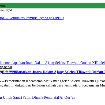
benar
lasannya
Mimpi" - Komunitas Pemuda Rydha (KOPER)
ng benar
njelasannya
ydha mendapatkan Juara Dalam Ajang Seleksi Tilawatil Qur’an
emerintahan Kecamatan Mauk menggelar Seleksi Tilawatil Qur’an (
an ini diikuti dari berbagai kafilah desa yang ada di Kecamatan Ma