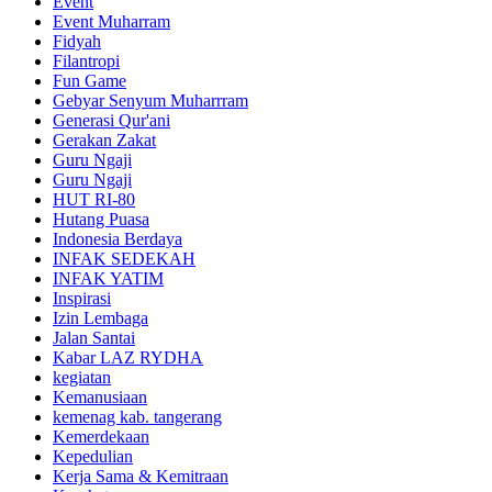
Event
Event Muharram
Fidyah
Filantropi
Fun Game
Gebyar Senyum Muharrram
Generasi Qur'ani
Gerakan Zakat
Guru Ngaji
Guru Ngaji
HUT RI-80
Hutang Puasa
Indonesia Berdaya
INFAK SEDEKAH
INFAK YATIM
Inspirasi
Izin Lembaga
Jalan Santai
Kabar LAZ RYDHA
kegiatan
Kemanusiaan
kemenag kab. tangerang
Kemerdekaan
Kepedulian
Kerja Sama & Kemitraan