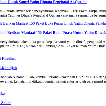
urkan Untuk Santri Yatim Dhuafa Penghafal Al-Qur’an
huafa Rydha telah menyalurkan sebanyak 5.130 Paket Takjil, Buka P
antri Yatim & Dhuafa Penghafal Qur’an yang mana semuanya bersumbe
li Berikan Manfaat 150 Paket Buka Puasa Untuk Yatim Dhuafa
nyalurkan paket buka puasa kepada santri yatim dhuafa penghafal A
z Qur’an RYDHA, binaan dari Lembaga Amil Zakat Rumah Yatim Dhua
-Khadijah
ijah Alhamdulillah, kembali terjalin keakraban LAZ RYDHA dengan
nai, kegiatan ini diikutin dengan sangat antusias oleh para murid-m
 Zakat