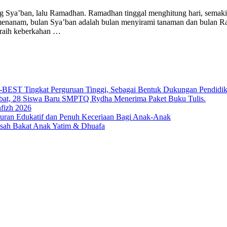
ng Sya’ban, lalu Ramadhan. Ramadhan tinggal menghitung hari, sema
menanam, bulan Sya’ban adalah bulan menyirami tanaman dan bulan R
eraih keberkahan …
T Tingkat Perguruan Tinggi, Sebagai Bentuk Dukungan Pendidikan 
bat, 28 Siswa Baru SMPTQ Rydha Menerima Paket Buku Tulis.
fizh 2026
an Edukatif dan Penuh Keceriaan Bagi Anak-Anak
sah Bakat Anak Yatim & Dhuafa