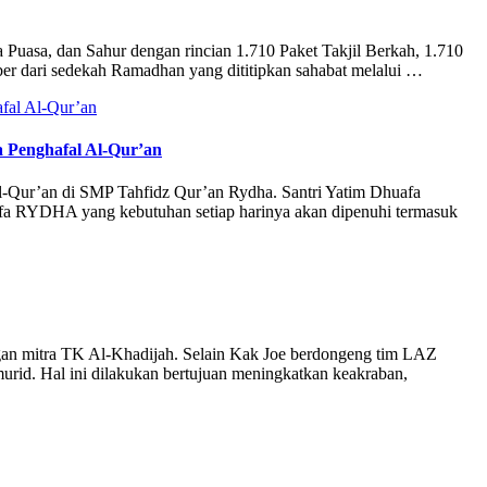
uasa, dan Sahur dengan rincian 1.710 Paket Takjil Berkah, 1.710
r dari sedekah Ramadhan yang dititipkan sahabat melalui …
 Penghafal Al-Qur’an
l-Qur’an di SMP Tahfidz Qur’an Rydha. Santri Yatim Dhuafa
fa RYDHA yang kebutuhan setiap harinya akan dipenuhi termasuk
 mitra TK Al-Khadijah. Selain Kak Joe berdongeng tim LAZ
urid. Hal ini dilakukan bertujuan meningkatkan keakraban,