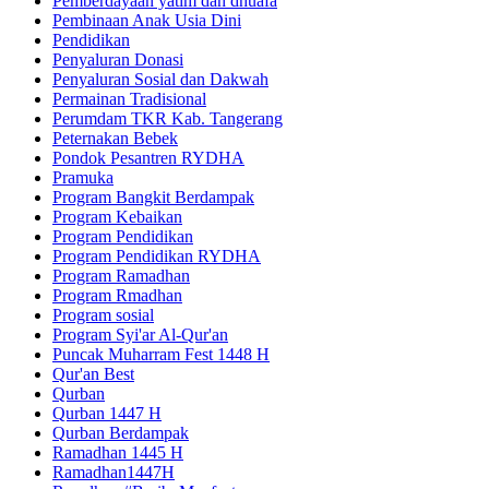
Pemberdayaan yatim dan dhuafa
Pembinaan Anak Usia Dini
Pendidikan
Penyaluran Donasi
Penyaluran Sosial dan Dakwah
Permainan Tradisional
Perumdam TKR Kab. Tangerang
Peternakan Bebek
Pondok Pesantren RYDHA
Pramuka
Program Bangkit Berdampak
Program Kebaikan
Program Pendidikan
Program Pendidikan RYDHA
Program Ramadhan
Program Rmadhan
Program sosial
Program Syi'ar Al-Qur'an
Puncak Muharram Fest 1448 H
Qur'an Best
Qurban
Qurban 1447 H
Qurban Berdampak
Ramadhan 1445 H
Ramadhan1447H