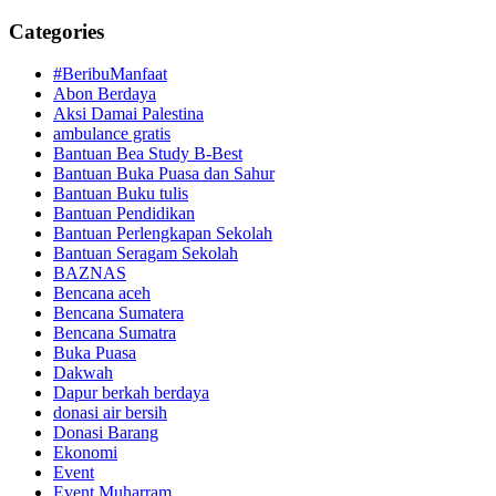
Categories
#BeribuManfaat
Abon Berdaya
Aksi Damai Palestina
ambulance gratis
Bantuan Bea Study B-Best
Bantuan Buka Puasa dan Sahur
Bantuan Buku tulis
Bantuan Pendidikan
Bantuan Perlengkapan Sekolah
Bantuan Seragam Sekolah
BAZNAS
Bencana aceh
Bencana Sumatera
Bencana Sumatra
Buka Puasa
Dakwah
Dapur berkah berdaya
donasi air bersih
Donasi Barang
Ekonomi
Event
Event Muharram