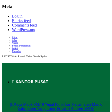
Meta
Log in
Entries feed
Comments feed
WordPress.org
Zakat
infak
Yatim
Peduli Pendidikan
Wakaf
Ramadan
LAZ RYDHA - Rumah Yatim Dhuafa Rydha
KANTOR PUSAT
Jl. Raya Mauk KM.19 Tegal Kunir Lor, Kecamatan Mauk,
Kabupaten Tangerang, Provinsi Banten 15530