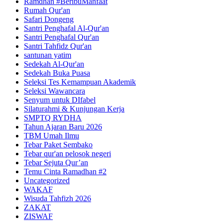
Ramdhan #BeribuManfaat
Rumah Qur'an
Safari Dongeng
Santri Penghafal Al-Qur'an
Santri Penghafal Qur'an
Santri Tahfidz Qur'an
santunan yatim
Sedekah Al-Qur'an
Sedekah Buka Puasa
Seleksi Tes Kemampuan Akademik
Seleksi Wawancara
Senyum untuk DIfabel
Silaturahmi & Kunjungan Kerja
SMPTQ RYDHA
Tahun Ajaran Baru 2026
TBM Umah Ilmu
Tebar Paket Sembako
Tebar qur'an pelosok negeri
Tebar Sejuta Qur’an
Temu Cinta Ramadhan #2
Uncategorized
WAKAF
Wisuda Tahfizh 2026
ZAKAT
ZISWAF