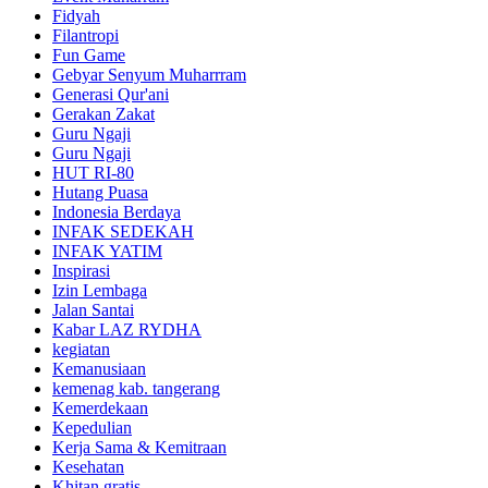
Fidyah
Filantropi
Fun Game
Gebyar Senyum Muharrram
Generasi Qur'ani
Gerakan Zakat
Guru Ngaji
Guru Ngaji
HUT RI-80
Hutang Puasa
Indonesia Berdaya
INFAK SEDEKAH
INFAK YATIM
Inspirasi
Izin Lembaga
Jalan Santai
Kabar LAZ RYDHA
kegiatan
Kemanusiaan
kemenag kab. tangerang
Kemerdekaan
Kepedulian
Kerja Sama & Kemitraan
Kesehatan
Khitan gratis