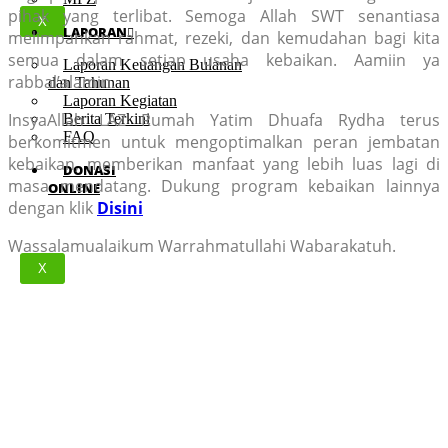
pihak yang terlibat. Semoga Allah SWT senantiasa
X
LAPORAN
melimpahkan rahmat, rezeki, dan kemudahan bagi kita
semua dalam setiap usaha kebaikan. Aamiin ya
Laporan Keuangan Bulanan
rabbal’alamin.
dan Tahunan
Laporan Kegiatan
InsyaAllah LAZ Rumah Yatim Dhuafa Rydha terus
Berita Terkini
FAQ
berkomitmen untuk mengoptimalkan peran jembatan
kebaikan, memberikan manfaat yang lebih luas lagi di
DONASI
masa mendatang. Dukung program kebaikan lainnya
ONLINE
dengan klik
Disini
Wassalamualaikum Warrahmatullahi Wabarakatuh.
X