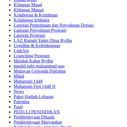
Khitanan Masal
Khitanan Massal
Kolaborasi & Kemitraan
Kolaborasi lembaga
Laporan Penerimaan dan Penyaluran Donasi
Laporan Penyaluran Program
Laporan Program
LAZ Rumah Yatim Dhua Rydha
Legalitas & Kelembagaan
LinkAja
Lounching Program
Majalah Kabar Rydha
maulid nabi muhammad saw
Melawan Genosida Palestina
Milad
Muharram 1448
Muharram Fest 1448 H
News
Paket Hadiah Lebaran
Palestina
Paud
PEDULI PENDIDIKAN
Pemberdayaan Dhuafa
Pemberdayaan Masyarakat