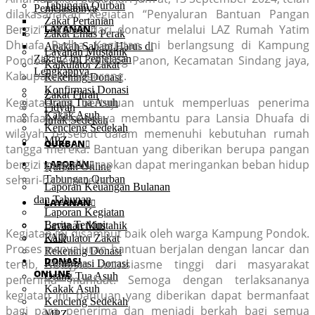
Tabungan Qurban
Penjelasannya
dilakasanakan kegiatan “Penyaluran Bantuan Pangan
Zakat Pertanian
Bergizi” titipan dari donatur melalui LAZ Rumah Yatim
LAYANAN
Zakat Emas Perak
Dhuafa Rydha. Kegiatan ini berlangsung di Kampung
Apakah Saham Harus di
Layanan Mustahik
Pondok, Desa Sindang Panon, Kecamatan Sindang jaya,
Zakati? Ini Penjelasan
Kalkulator Zakat
Lengkapnya
Kabupaten Tangerang.
Rekening Donasi
Konfirmasi Donasi
Zakat Fitrah
Kegiatan ini bertujuan untuk memperluas penerima
Orang Tua Asuh
Fidyah
Kakak Asuh
manfaat, khususnya membantu para Lansia Dhuafa di
Infak Sedekah
Kencleng Sedekah
wilayah tersebut dalam memenuhi kebutuhan rumah
MPZ
QURBAN
tangga mereka. Bantuan yang diberikan berupa pangan
bergizi yang diharapkan dapat meringankan beban hidup
LAPORAN
Qurban Online
sehari-hari mereka.
Tabungan Qurban
Laporan Keuangan Bulanan
dan Tahunan
LAYANAN
Laporan Kegiatan
Berita Terkini
Layanan Mustahik
Kegiatan ini disambut baik oleh warga Kampung Pondok.
FAQ
Kalkulator Zakat
Proses penyaluran bantuan berjalan dengan lancar dan
Rekening Donasi
DONASI
tertib, dengan antusiasme tinggi dari masyarakat
Konfirmasi Donasi
ONLINE
Orang Tua Asuh
penerima manfaat. Semoga dengan terlaksananya
Kakak Asuh
kegiatan ini, bantuan yang diberikan dapat bermanfaat
Kencleng Sedekah
bagi para penerima dan menjadi berkah bagi semua
MPZ