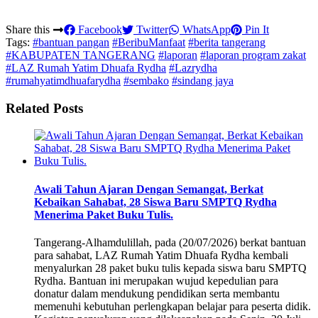
Share this
Facebook
Twitter
WhatsApp
Pin It
Tags:
#bantuan pangan
#BeribuManfaat
#berita tangerang
#KABUPATEN TANGERANG
#laporan
#laporan program zakat
#LAZ Rumah Yatim Dhuafa Rydha
#Lazrydha
#rumahyatimdhuafarydha
#sembako
#sindang jaya
Related Posts
Awali Tahun Ajaran Dengan Semangat, Berkat
Kebaikan Sahabat, 28 Siswa Baru SMPTQ Rydha
Menerima Paket Buku Tulis.
Tangerang-Alhamdulillah, pada (20/07/2026) berkat bantuan
para sahabat, LAZ Rumah Yatim Dhuafa Rydha kembali
menyalurkan 28 paket buku tulis kepada siswa baru SMPTQ
Rydha. Bantuan ini merupakan wujud kepedulian para
donatur dalam mendukung pendidikan serta membantu
memenuhi kebutuhan perlengkapan belajar para peserta didik.