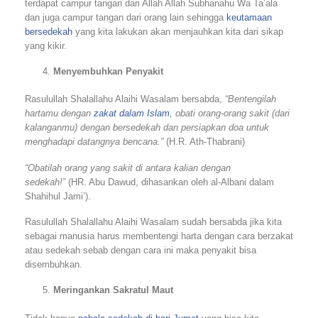
terdapat campur tangan dari Allah Allah Subhanahu Wa Ta’ala
dan juga campur tangan dari orang lain sehingga
keutamaan
bersedekah
yang kita lakukan akan menjauhkan kita dari sikap
yang kikir.
Menyembuhkan Penyakit
Rasulullah Shalallahu Alaihi Wasalam bersabda,
“Bentengilah
hartamu dengan
zakat dalam Islam
, obati orang-orang sakit (dari
kalanganmu) dengan bersedekah dan persiapkan doa untuk
menghadapi datangnya bencana.”
(H.R. Ath-Thabrani)
“Obatilah orang yang sakit di antara kalian dengan
sedekah!”
(HR. Abu Dawud, dihasankan oleh al-Albani dalam
Shahihul Jami’).
Rasulullah Shalallahu Alaihi Wasalam sudah bersabda jika kita
sebagai manusia harus membentengi harta dengan cara berzakat
atau sedekah sebab dengan cara ini maka penyakit bisa
disembuhkan.
Meringankan Sakratul Maut