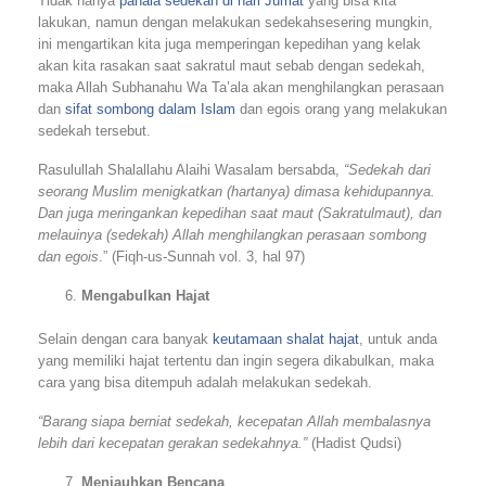
Tidak hanya
pahala sedekah di hari Jumat
yang bisa kita
lakukan, namun dengan melakukan sedekahsesering mungkin,
ini mengartikan kita juga memperingan kepedihan yang kelak
akan kita rasakan saat sakratul maut sebab dengan sedekah,
maka Allah Subhanahu Wa Ta’ala akan menghilangkan perasaan
dan
sifat sombong dalam Islam
dan egois orang yang melakukan
sedekah tersebut.
Rasulullah Shalallahu Alaihi Wasalam bersabda,
“Sedekah dari
seorang Muslim menigkatkan (hartanya) dimasa kehidupannya.
Dan juga meringankan kepedihan saat maut (Sakratulmaut), dan
melauinya (sedekah) Allah menghilangkan perasaan sombong
dan egois
.” (Fiqh-us-Sunnah vol. 3, hal 97)
Mengabulkan Hajat
Selain dengan cara banyak
keutamaan
shalat hajat
, untuk anda
yang memiliki hajat tertentu dan ingin segera dikabulkan, maka
cara yang bisa ditempuh adalah melakukan sedekah.
“Barang siapa berniat sedekah, kecepatan Allah membalasnya
lebih dari kecepatan gerakan sedekahnya.”
(Hadist Qudsi)
Menjauhkan Bencana