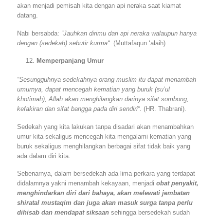
akan menjadi pemisah kita dengan api neraka saat kiamat
datang.
Nabi bersabda:
“Jauhkan dirimu dari api neraka walaupun hanya
dengan (sedekah) sebutir kurma“
. (Muttafaqun ‘alaih)
Memperpanjang Umur
“Sesungguhnya sedekahnya orang muslim itu dapat menambah
umurnya, dapat mencegah kematian yang buruk (su’ul
khotimah), Allah akan menghilangkan darinya sifat sombong,
kefakiran dan sifat bangga pada diri sendiri“
. (HR. Thabrani).
Sedekah yang kita lakukan tanpa disadari akan menambahkan
umur kita sekaligus mencegah kita mengalami kematian yang
buruk sekaligus menghilangkan berbagai sifat tidak baik yang
ada dalam diri kita.
Sebenarnya, dalam bersedekah ada lima perkara yang terdapat
didalamnya yakni menambah kekayaan, menjadi
obat penyakit,
menghindarkan diri dari bahaya, akan melewati jembatan
shiratal mustaqim dan juga akan masuk surga tanpa perlu
dihisab dan mendapat siksaan
sehingga bersedekah sudah