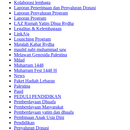
Kolaborasi lembaga
Laporan Penerimaan dan Penyaluran Donasi
Laporan Penyaluran Program
Laporan Program
LAZ Rumah Yatim Dhua Rydha
Legalitas & Kelembagaan
LinkAja
Lounching Program
Majalah Kabar Rydha
maulid nabi muhammad saw
Melawan Genosida Palestina
Milad
Muharram 1448
Muharram Fest 1448 H
News
Paket Hadiah Lebaran
Palestina
Paud
PEDULI PENDIDIKAN
Pemberdayaan Dhuafa
Pemberdayaan Masyarakat
Pemberdayaan yatim dan dhuafa
Pembinaan Anak Usia Dini
Pendidikan
Penyaluran Donasi