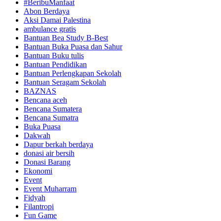
#BeribuManfaat
Abon Berdaya
Aksi Damai Palestina
ambulance gratis
Bantuan Bea Study B-Best
Bantuan Buka Puasa dan Sahur
Bantuan Buku tulis
Bantuan Pendidikan
Bantuan Perlengkapan Sekolah
Bantuan Seragam Sekolah
BAZNAS
Bencana aceh
Bencana Sumatera
Bencana Sumatra
Buka Puasa
Dakwah
Dapur berkah berdaya
donasi air bersih
Donasi Barang
Ekonomi
Event
Event Muharram
Fidyah
Filantropi
Fun Game