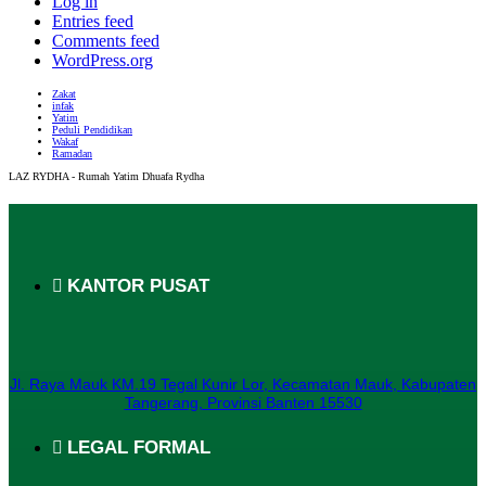
Log in
Entries feed
Comments feed
WordPress.org
Zakat
infak
Yatim
Peduli Pendidikan
Wakaf
Ramadan
LAZ RYDHA - Rumah Yatim Dhuafa Rydha
KANTOR PUSAT
Jl. Raya Mauk KM.19 Tegal Kunir Lor, Kecamatan Mauk, Kabupaten
Tangerang, Provinsi Banten 15530
LEGAL FORMAL