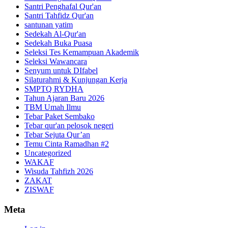
Santri Penghafal Qur'an
Santri Tahfidz Qur'an
santunan yatim
Sedekah Al-Qur'an
Sedekah Buka Puasa
Seleksi Tes Kemampuan Akademik
Seleksi Wawancara
Senyum untuk DIfabel
Silaturahmi & Kunjungan Kerja
SMPTQ RYDHA
Tahun Ajaran Baru 2026
TBM Umah Ilmu
Tebar Paket Sembako
Tebar qur'an pelosok negeri
Tebar Sejuta Qur’an
Temu Cinta Ramadhan #2
Uncategorized
WAKAF
Wisuda Tahfizh 2026
ZAKAT
ZISWAF
Meta