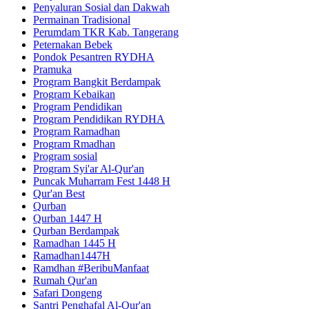
Penyaluran Sosial dan Dakwah
Permainan Tradisional
Perumdam TKR Kab. Tangerang
Peternakan Bebek
Pondok Pesantren RYDHA
Pramuka
Program Bangkit Berdampak
Program Kebaikan
Program Pendidikan
Program Pendidikan RYDHA
Program Ramadhan
Program Rmadhan
Program sosial
Program Syi'ar Al-Qur'an
Puncak Muharram Fest 1448 H
Qur'an Best
Qurban
Qurban 1447 H
Qurban Berdampak
Ramadhan 1445 H
Ramadhan1447H
Ramdhan #BeribuManfaat
Rumah Qur'an
Safari Dongeng
Santri Penghafal Al-Qur'an