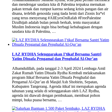
dan mendengar saudara kita di Palestina terpaksa memakan
pakan ternak dan rumput karena sedang krisis pangan dan air
disana, terlebih genosida yang tiada henti dari Zionis Ira*el
yang terus menyerang #AllEyesOnRafah #FreePalestine
Dzulhijah adalah bulan penuh berkah, tentu masyarakat
Muslim Indonesia ingin bisa berbagi kebahagiaan dengan
saudara kita di Palestina, …
LAZ RYDHA Selenggarakan I’tikaf Bersama Santri
Yatim Dhuafa Pengamal dan Penghafal Al-Qur’an
Alhamdulillah, pada tanggal 2-3 April 2024 Lembaga Amil
Zakat Rumah Yatim Dhuafa Rydha Kembali melaksanakan
program Itikaf Bersama Yatim Dhuafa Penghafal dan
Pengamal Al-Qur’an di Masjid Ash Shobirin, Sepatan,
Kabupaten Tangerang. Agenda itikaf ini merupakan agenda
tahunan yang selalu di selenggarakan oleh LAZ Rydha,
agenda ini diawali dengan pembukaan, membuat pohon
mimpi, buka puasa bersama, …