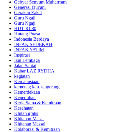
Gebyar Senyum Muharrram
Generasi Qur'ani
Gerakan Zakat
Guru Ngaji
Guru Ngaji
HUT RI-80
Hutang Puasa
Indonesia Berdaya
INFAK SEDEKAH
INFAK YATIM
Inspirasi
Izin Lembaga
Jalan Santai
Kabar LAZ RYDHA
kegiatan
Kemanusiaan
kemenag kab. tangerang
Kemerdekaan
Kepedulian
Kerja Sama & Kemitraan
Kesehatan
Khitan gratis
Khitanan Masal
Khitanan Massal
Kolaborasi & Kemitraan