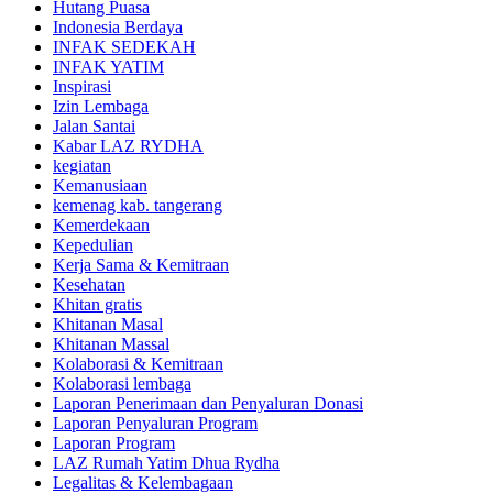
Hutang Puasa
Indonesia Berdaya
INFAK SEDEKAH
INFAK YATIM
Inspirasi
Izin Lembaga
Jalan Santai
Kabar LAZ RYDHA
kegiatan
Kemanusiaan
kemenag kab. tangerang
Kemerdekaan
Kepedulian
Kerja Sama & Kemitraan
Kesehatan
Khitan gratis
Khitanan Masal
Khitanan Massal
Kolaborasi & Kemitraan
Kolaborasi lembaga
Laporan Penerimaan dan Penyaluran Donasi
Laporan Penyaluran Program
Laporan Program
LAZ Rumah Yatim Dhua Rydha
Legalitas & Kelembagaan