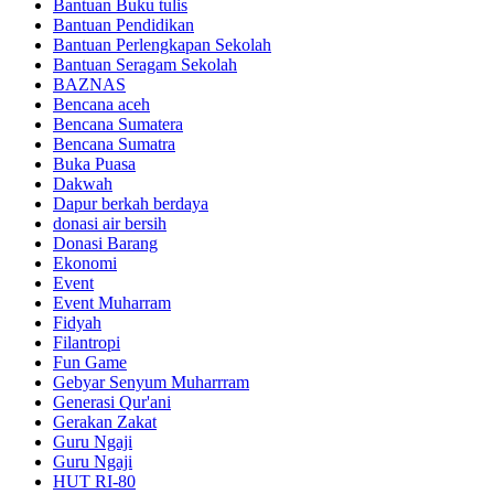
Bantuan Buku tulis
Bantuan Pendidikan
Bantuan Perlengkapan Sekolah
Bantuan Seragam Sekolah
BAZNAS
Bencana aceh
Bencana Sumatera
Bencana Sumatra
Buka Puasa
Dakwah
Dapur berkah berdaya
donasi air bersih
Donasi Barang
Ekonomi
Event
Event Muharram
Fidyah
Filantropi
Fun Game
Gebyar Senyum Muharrram
Generasi Qur'ani
Gerakan Zakat
Guru Ngaji
Guru Ngaji
HUT RI-80