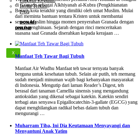
Laporan Kegiatan
di Granada sebagai Alkhiyanah al-Kubra (Pengkhianatan
Berita Terkini
Besar), kota terakhir yang dimiliki oleh umat Muslim. Mulai
FAQ
dari meminta bantuan tentara Kristen untuk membantai
sesama Muslim hingga momen penyerahan Granada dengan
DONASI
penuh penghinaan. Sejarah dengan rinci menceritakan
ONLINE
suasana saat Granada diserahkan kepada kerajaan …
X
Manfaat Teh Tawar Bagi Tubuh
Manfaat Air Wudhu Manfaat teh tawar ternyata banyak
berguna untuk kesehatan tubuh. Selain air putih, teh memang
sudah menjadi minuman wajib bagi kebanyakan masyarakat
di Indonesia. Mengutip dari laman Reader’s Digest, teh
berasal dari tanaman Camellia sinensis yang mengandung
antioksidan yang dikenal sebagai katekin. Katekin sendiri
terbagi atas senyawa Epigallocatechin-3-gallate (EGCG) yang
dapat menghilangkan radikal bebas dalam tubuh dan
mengurangi …
Muharram Tiba, Ini Dia Keutamaan Menyayangi dan
Menyantuni Anak Yatim