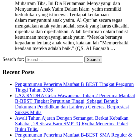
Muharram Tiba, Ini Dia Keutamaan Menyayangi dan
Menyantuni Anak Yatim Dalam Islam, yatim memiliki
kedudukan yang istimewa. Terdapat keutamaan
dalam menyantuni anak yatim. Al-Qur’an secara tegas
mengatakan anak yatim adalah sosok yang harus dikasihi,
dipelihara dan diperhatikan. Allah berfirman dalam hadist
keutamaan menyayangi anak yatim: “Mereka bertanya
kepadamu tentang anak yatim, katakan lah “Memperbaiki
keadaan mereka adalah baik.” (QS. Al-Baqarah …
Search for:
Recent Posts
Pengumuman Penerima Manfaat B-BEST Tingkat Pergurun
Tinggi Tahun 2026
LAZ RYDHA Gelar Wawancara Tahap 2 Penerima Manfaat
B-BEST Tingkat Perguruan Tinggi, Sebagai Bentuk
Dukungan Pendidikan dan Lahirnya Generasi Berprestasi
Sukses Mulia
Awali Tahun Ajaran Dengan Semangat, Berkat Kebaikan
Sahabat, 28 Siswa Baru SMPTQ Rydha Menerima Paket
Buku Tulis.
Pengumuman Penerima Manfaat B-BEST SMA Reguler &