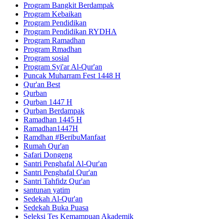
Program Bangkit Berdampak
Program Kebaikan
Program Pendidikan
Program Pendidikan RYDHA
Program Ramadhan
Program Rmadhan
Program sosial
Program Syi'ar Al-Qur'an
Puncak Muharram Fest 1448 H
Qur'an Best
Qurban
Qurban 1447 H
Qurban Berdampak
Ramadhan 1445 H
Ramadhan1447H
Ramdhan #BeribuManfaat
Rumah Qur'an
Safari Dongeng
Santri Penghafal Al-Qur'an
Santri Penghafal Qur'an
Santri Tahfidz Qur'an
santunan yatim
Sedekah Al-Qur'an
Sedekah Buka Puasa
Seleksi Tes Kemampuan Akademik