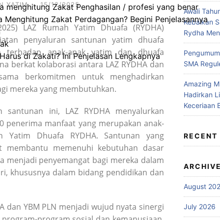
N YATIM
·
15/12/2025
 menghitung Zakat Penghasilan / profesi yang benar
Awali Tahu
 Menghitung Zakat Perdagangan? Begini Penjelasannya
Kebaikan 
1/2025) LAZ Rumah Yatim Dhuafa (RYDHA)
n
Rydha Mene
iatan penyaluran santunan yatim dhuafa
rak
an terhadap anak-anak yatim dan dhuafa
Pengumuma
arus di Zakati? Ini Penjelasan Lengkapnya
sana berkat kolaborasi antara LAZ RYDHA dan
SMA Regule
sama berkomitmen untuk menghadirkan
Amazing M
agi mereka yang membutuhkan.
Hadirkan L
Keceriaan 
an santunan ini, LAZ RYDHA menyalurkan
0 penerima manfaat yang merupakan anak-
h Yatim Dhuafa RYDHA. Santunan yang
RECENT
pat membantu memenuhi kebutuhan dasar
ta menjadi penyemangat bagi mereka dalam
ARCHIV
hari, khususnya dalam bidang pendidikan dan
August 20
A dan YBM PLN menjadi wujud nyata sinergi
July 2026
program-program sosial dan kemanusiaan.