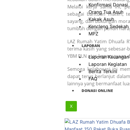
Konfirmasi Donasi
Melalui kerja sama ini, p
Orang Tua Asuh
sebagai bantuan materi, te
Kakak Asuh
sayang, dan dukungan moral
Kencleng Sedekah
tumbuh dengan penuh hara
MPZ
LAZ Rumah Yatim Dhuafa R
LAPORAN
terima kasih yang sebesar-
YBM PLN atas kepercayaan d
Laporan Keuangan
Laporan Kegiatan
Semoga kolaborasi ini me
Berita Terkini
dapat terus berlanjut dal
FAQ
lainnya yang bermanfaat lua
DONASI ONLINE
X