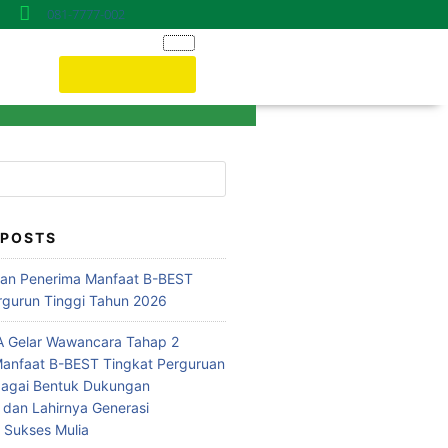
081-7777-002
Donasi ONLINE
 POSTS
n Penerima Manfaat B-BEST
rgurun Tinggi Tahun 2026
 Gelar Wawancara Tahap 2
anfaat B-BEST Tingkat Perguruan
bagai Bentuk Dukungan
 dan Lahirnya Generasi
i Sukses Mulia