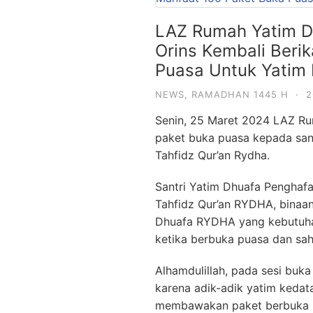
LAZ Rumah Yatim D
Orins Kembali Beri
Puasa Untuk Yatim 
NEWS
,
RAMADHAN 1445 H
·
2
Senin, 25 Maret 2024 LAZ Ru
paket buka puasa kepada sant
Tahfidz Qur’an Rydha.
Santri Yatim Dhuafa Penghafa
Tahfidz Qur’an RYDHA, binaa
Dhuafa RYDHA yang kebutuhan
ketika berbuka puasa dan sa
Alhamdulillah, pada sesi buka
karena adik-adik yatim kedat
membawakan paket berbuka p