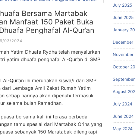
July 2025
huafa Bersama Martabak
June 2025
kan Manfaat 150 Paket Buka
Dhuafa Penghafal Al-Qur’an
January 2
6/03/2024
December 
mah Yatim Dhuafa Rydha telah menyalurkan
November
ri yatim dhuafa penghafal Al-Qur’an di SMP
October 2
September
l Al-Qur’an ini merupakan siswa/i dari SMP
n dari Lembaga Amil Zakat Rumah Yatim
August 20
 setiap harinya akan dipenuhi termasuk
hur selama bulan Ramadhan.
July 2024
 puasa bersama kali ini terasa berbeda
June 2024
angan tamu spesial dari Martabak Orins yang
May 2024
uasa sebanyak 150 Maratabak dilengkapi