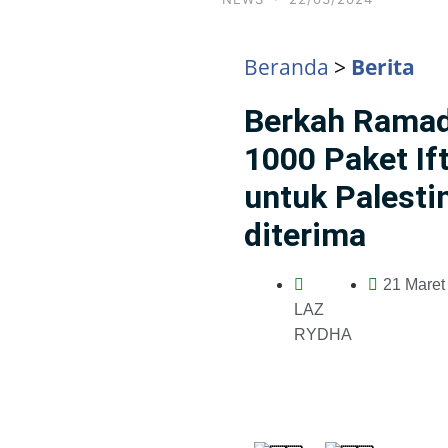
Beranda
>
Berita
Berkah Ramad
1000 Paket If
untuk Palesti
diterima
21 Maret
LAZ
RYDHA