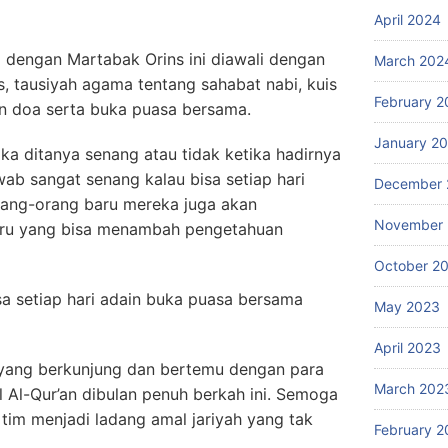
April 2024
 dengan Martabak Orins ini diawali dengan
March 202
 tausiyah agama tentang sahabat nabi, kuis
February 2
an doa serta buka puasa bersama.
January 2
tika ditanya senang atau tidak ketika hadirnya
wab sangat senang kalau bisa setiap hari
December 
ang-orang baru mereka juga akan
November
aru yang bisa menambah pengetahuan
October 2
sa setiap hari adain buka puasa bersama
May 2023
April 2023
 yang berkunjung dan bertemu dengan para
March 202
l Al-Qur’an dibulan penuh berkah ini. Semoga
tim menjadi ladang amal jariyah yang tak
February 2