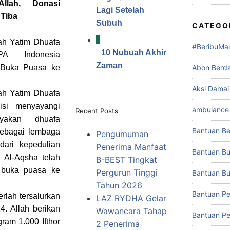
lah, Donasi
Lagi Setelah
 Tiba
Subuh
CATEGO
h Yatim Dhuafa
#BeribuMa
10 Nubuah Akhir
A Indonesia
Zaman
 Buka Puasa ke
Abon Berd
Aksi Damai
h Yatim Dhuafa
isi menyayangi
ambulance 
Recent Posts
yakan dhuafa
Bantuan Be
ebagai lembaga
Pengumuman
dari kepedulian
Penerima Manfaat
Bantuan Bu
d Al-Aqsha telah
B-BEST Tingkat
 buka puasa ke
Pergurun Tinggi
Bantuan Buk
Tahun 2026
Bantuan Pe
rlah tersalurkan
LAZ RYDHA Gelar
. Allah berikan
Wawancara Tahap
Bantuan Pe
gram 1.000 Ifthor
2 Penerima