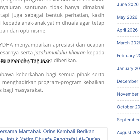
June 2026
enyaluran santunan tidak hanya dimaknai
tapi juga sebagai bentuk perhatian, kasih
May 2026
 kepada anak-anak yatim dhuafa agar tetap
pan dan optimisme.
April 2026
March 202
YDHA menyampaikan apresiasi dan ucapan
besarnya serta
jazakumullahu khairan
kepada
February 2
an amanah yang telah diberikan.
 Bulanan dan Tahunan
January 2
mbawa keberkahan bagi semua pihak serta
December 
am menghadirkan program-program kebaikan
s bagi masyarakat.
November
October 2
September
August 20