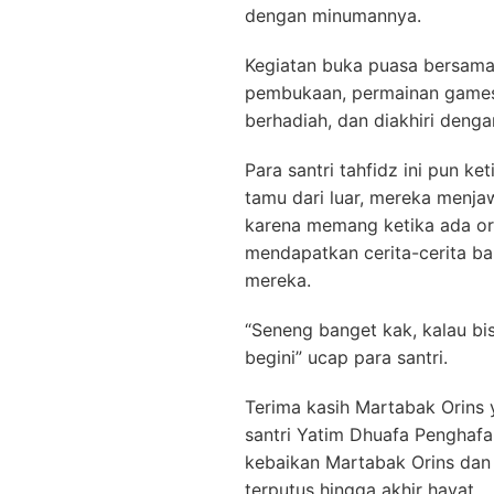
dengan minumannya.
Kegiatan buka puasa bersama
pembukaan, permainan games,
berhadiah, dan diakhiri deng
Para santri tahfidz ini pun ke
tamu dari luar, mereka menja
karena memang ketika ada or
mendapatkan cerita-cerita b
mereka.
“Seneng banget kak, kalau bi
begini” ucap para santri.
Terima kasih Martabak Orins
santri Yatim Dhuafa Penghafa
kebaikan Martabak Orins dan 
terputus hingga akhir hayat.