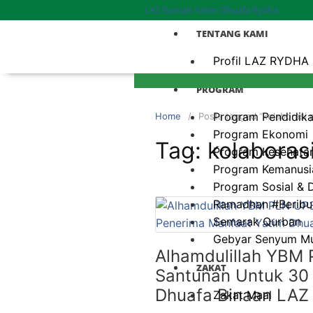
LAZ Rumah Yatim Dhuafa Rydha
TENTANG KAMI
Profil LAZ RYDHA
PROGRAM
Program Pendidik
Home
Posts tagged “kolaborasi 
Program Ekonomi
Tag:
kolaboras
Program Kesehata
Program Kemanusi
Program Sosial &
Ramadhan #Beribu
Semarak Qurban
Gebyar Senyum M
Alhamdulillah YBM 
ZAKAT
Santunan Untuk 30
Dhuafa Binaan LA
Zakat Maal