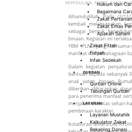
KEPEDULIAN
,
NEWS
,
SANTUNA
Hukum dan Cara
Bagaimana Cara
Alhamdulillah, Pada (2/1
Zakat Pertania
kembali melaksanakan keg
Zakat Emas Pe
sebagai bentuk kepeduli
Apakah Saham H
binaan. Kegiatan ini terlak
Zakat Fitrah
YBM PLN, yang bersama-
Fidyah
manfaat dan kebahagiaan b
Infak Sedekah
Dalam kegiatan penyalur
QURBAN
bantuan kepada sebanyak 3
anak yatim binaan Ruma
Qurban Online
diberikan diharapkan da
Tabungan Qurban
para penerima manfaat ser
menjalani aktivitas sehari-
LAYANAN
pembinaan karakter.
Layanan Mustahik
Kalkulator Zakat
Kolaborasi antara LAZ RYDH
Rekening Donasi
kebaikan dalam mendukung 