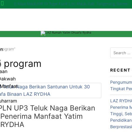
Jl. Raya Mauk KM.19 Tegal Kunir Lor, Mauk, Kab. Tangerang, Banten
an
program”
i program
n
RECENT
aan
 Dakwah
Pengumuma
Manfaat
Tingkat Pe
uharram
LAZ RYDHA
PLN UP3 Teluk Naga Berikan
Penerima M
Tinggi, Se
 Penerima Manfaat Yatim
Pendidikan
Z RYDHA
Berprestas