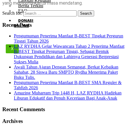
Laporan Kegiatan
yang membutuhkan di masa mendatang.
Berita Terkini
FAQ
Search for:
DONASI
Recent Posts
ONLINE
Pengumuman Penerima Manfaat B-BEST Tingkat Pergurun
Tinggi Tahun 2026
LAZ RYDHA Gelar Wawancara Tahap 2 Penerima Manfaat
X
B-BEST Tingkat Perguruan Tinggi, Sebagai Bentuk
Dukungan Pendidikan dan Lahirnya Generasi Berprestasi
Sukses Mulia
Awali Tahun Ajaran Dengan Semangat, Berkat Kebaikan
Sahabat, 28 Siswa Baru SMPTQ Rydha Menerima Paket
Buku Tulis.
Pengumuman Penerima Manfaat B-BEST SMA Reguler &
Tahfizh 2026
Amazing Muharram Trip 1448 H, LAZ RYDHA Hadirkan
Liburan Edukatif dan Penuh Keceriaan Bagi Anak-Anak
Recent Comments
Archives