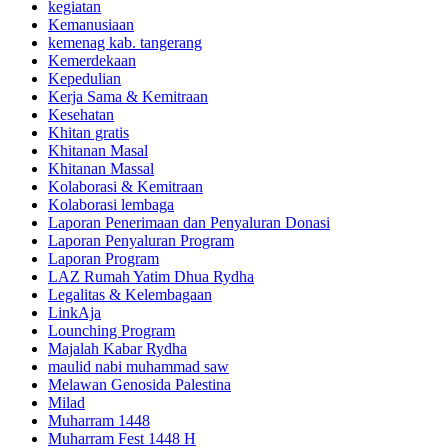
kegiatan
Kemanusiaan
kemenag kab. tangerang
Kemerdekaan
Kepedulian
Kerja Sama & Kemitraan
Kesehatan
Khitan gratis
Khitanan Masal
Khitanan Massal
Kolaborasi & Kemitraan
Kolaborasi lembaga
Laporan Penerimaan dan Penyaluran Donasi
Laporan Penyaluran Program
Laporan Program
LAZ Rumah Yatim Dhua Rydha
Legalitas & Kelembagaan
LinkAja
Lounching Program
Majalah Kabar Rydha
maulid nabi muhammad saw
Melawan Genosida Palestina
Milad
Muharram 1448
Muharram Fest 1448 H