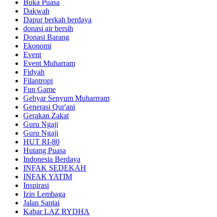
Buka Puasa
Dakwah
Dapur berkah berdaya
donasi air bersih
Donasi Barang
Ekonomi
Event
Event Muharram
Fidyah
Filantropi
Fun Game
Gebyar Senyum Muharrram
Generasi Qur'ani
Gerakan Zakat
Guru Ngaji
Guru Ngaji
HUT RI-80
Hutang Puasa
Indonesia Berdaya
INFAK SEDEKAH
INFAK YATIM
Inspirasi
Izin Lembaga
Jalan Santai
Kabar LAZ RYDHA