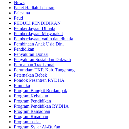
News
Paket Hadiah Lebaran
Palestina
Paud
PEDULI PENDIDIKAN
Pemberdayaan Dhuafa
Pemberdayaan Masyarakat
Pemberdayaan yatim dan dhuafa
Pembinaan Anak Usia Dini
Pendidikan
Penyaluran Donasi
Penyaluran Sosial dan Dakwah
Permainan Tradisional
Perumdam TKR Kab. Tangerang
Peternakan Bebek
Pondok Pesantren RYDHA
Pramuka
Program Bangkit Berdampak
Program Kebaikan
Program Pendidikan
Program Pendidikan RYDHA
Program Ramadhan
Program Rmadhan
Program sosial
Program Syi'ar Al-Qur'an