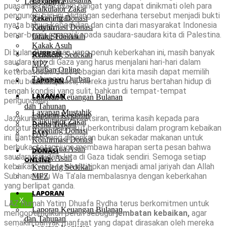
Lengkapnya
puasa nasi dan ayam hangat yang dapat dinikmati oleh para
Kalkulator Zakat
pengungsi hari ini. Hidangan sederhana tersebut menjadi bukti
Rekening Donasi
Zakat Fitrah
nyata bahwa kepedulian dan cinta dari masyarakat Indonesia
Konfirmasi Donasi
Fidyah
benar-benar sampai kepada saudara-saudara kita di Palestina.
Orang Tua Asuh
Infak Sedekah
Kakak Asuh
Di bulan Ramadhan yang penuh keberkahan ini, masih banyak
QURBAN
Kencleng Sedekah
saudara kita di Gaza yang harus menjalani hari-hari dalam
MPZ
Qurban Online
keterbatasan. Saat sebagian dari kita masih dapat memilih
Tabungan Qurban
LAPORAN
menu berbuka puasa, mereka justru harus bertahan hidup di
tengah kondisi yang sulit, bahkan di tempat-tempat
LAYANAN
Laporan Keuangan Bulanan
pengungsian.
dan Tahunan
Layanan Mustahik
Laporan Kegiatan
Jazakumullah khairan katsiran, terima kasih kepada para
Kalkulator Zakat
Berita Terkini
donatur yang telah ikut berkontribusi dalam program kebaikan
Rekening Donasi
FAQ
ini. Bantuan yang diberikan bukan sekadar makanan untuk
Konfirmasi Donasi
berbuka, tetapi juga membawa harapan serta pesan bahwa
Orang Tua Asuh
DONASI
saudara-saudara kita di Gaza tidak sendiri. Semoga setiap
Kakak Asuh
ONLINE
kebaikan yang telah dititipkan menjadi amal jariyah dan Allah
Kencleng Sedekah
Subhanallahu Wa Ta’ala membalasnya dengan keberkahan
MPZ
yang berlipat ganda.
LAPORAN
X
LAZ Rumah Yatim Dhuafa Rydha terus berkomitmen untuk
Laporan Keuangan Bulanan
mengoptimalkan peran sebagai
jembatan kebaikan,
agar
dan Tahunan
semakin banyak manfaat yang dapat dirasakan oleh mereka