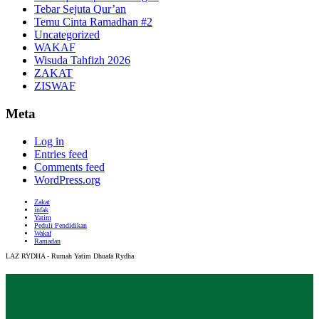
Tebar Sejuta Qur’an
Temu Cinta Ramadhan #2
Uncategorized
WAKAF
Wisuda Tahfizh 2026
ZAKAT
ZISWAF
Meta
Log in
Entries feed
Comments feed
WordPress.org
Zakat
infak
Yatim
Peduli Pendidikan
Wakaf
Ramadan
LAZ RYDHA - Rumah Yatim Dhuafa Rydha