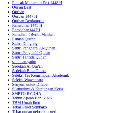
Puncak Muharram Fest 1448 H
Qur'an Best
Qurban
Qurban 1447 H
Qurban Berdampak
Ramadhan 1445 H
Ramadhan1447H
Ramdhan #BeribuManfaat
Rumah Qur'an
Safari Dongeng
Santri Penghafal Al-Qur'an
Santri Penghafal Qur'an
Santri Tahfidz Qur'an
santunan yatim
Sedekah Al-Qur'an
Sedekah Buka Puasa
Seleksi Tes Kemampuan Akademik
Seleksi Wawancara
Senyum untuk DIfabel
Silaturahmi & Kunjungan Kerja
SMPTQ RYDHA
Tahun Ajaran Baru 2026
TBM Umah Ilmu
Tebar Paket Sembako
Tebar qur'an pelosok negeri