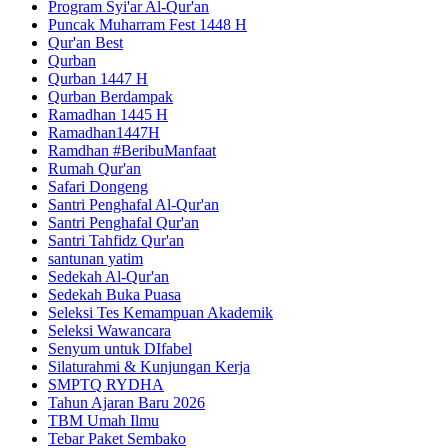
Program Syi'ar Al-Qur'an
Puncak Muharram Fest 1448 H
Qur'an Best
Qurban
Qurban 1447 H
Qurban Berdampak
Ramadhan 1445 H
Ramadhan1447H
Ramdhan #BeribuManfaat
Rumah Qur'an
Safari Dongeng
Santri Penghafal Al-Qur'an
Santri Penghafal Qur'an
Santri Tahfidz Qur'an
santunan yatim
Sedekah Al-Qur'an
Sedekah Buka Puasa
Seleksi Tes Kemampuan Akademik
Seleksi Wawancara
Senyum untuk DIfabel
Silaturahmi & Kunjungan Kerja
SMPTQ RYDHA
Tahun Ajaran Baru 2026
TBM Umah Ilmu
Tebar Paket Sembako