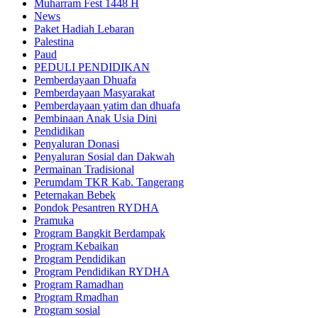
Muharram Fest 1448 H
News
Paket Hadiah Lebaran
Palestina
Paud
PEDULI PENDIDIKAN
Pemberdayaan Dhuafa
Pemberdayaan Masyarakat
Pemberdayaan yatim dan dhuafa
Pembinaan Anak Usia Dini
Pendidikan
Penyaluran Donasi
Penyaluran Sosial dan Dakwah
Permainan Tradisional
Perumdam TKR Kab. Tangerang
Peternakan Bebek
Pondok Pesantren RYDHA
Pramuka
Program Bangkit Berdampak
Program Kebaikan
Program Pendidikan
Program Pendidikan RYDHA
Program Ramadhan
Program Rmadhan
Program sosial