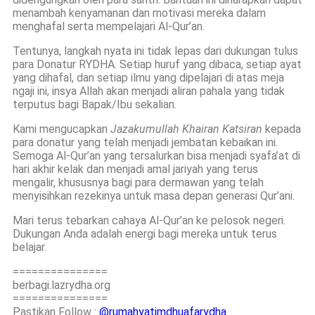
menambah kenyamanan dan motivasi mereka dalam
menghafal serta mempelajari Al-Qur’an.
Tentunya, langkah nyata ini tidak lepas dari dukungan tulus
para Donatur RYDHA. Setiap huruf yang dibaca, setiap ayat
yang dihafal, dan setiap ilmu yang dipelajari di atas meja
ngaji ini, insya Allah akan menjadi aliran pahala yang tidak
terputus bagi Bapak/Ibu sekalian.
Kami mengucapkan
Jazakumullah Khairan Katsiran
kepada
para donatur yang telah menjadi jembatan kebaikan ini.
Semoga Al-Qur’an yang tersalurkan bisa menjadi syafa’at di
hari akhir kelak dan menjadi amal jariyah yang terus
mengalir, khususnya bagi para dermawan yang telah
menyisihkan rezekinya untuk masa depan generasi Qur’ani.
Mari terus tebarkan cahaya Al-Qur’an ke pelosok negeri.
Dukungan Anda adalah energi bagi mereka untuk terus
belajar.
===============
berbagi.lazrydha.org
===============
Pastikan Follow :
@rumahyatimdhuafarydha