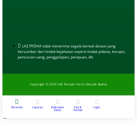
LAZ RYDHA tidak menerima segala bentuk donasi yang
bersumber dari tindak kejahatan seperti tindak pidana, korupsi,
pencucian uang, penggelapan, penipuan, dls
Copyright © 2023 LAZ Rumah Yatim Dhuafa Rydha
Beranda
Laporan
Kalkulator
Faq &
Login
Zakat
Kontak