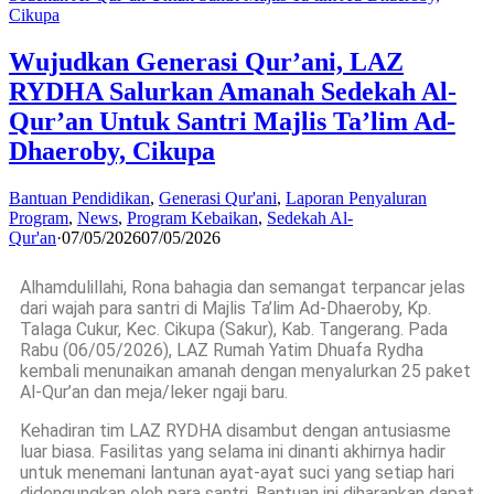
Wujudkan Generasi Qur’ani, LAZ
RYDHA Salurkan Amanah Sedekah Al-
Qur’an Untuk Santri Majlis Ta’lim Ad-
Dhaeroby, Cikupa
Bantuan Pendidikan
,
Generasi Qur'ani
,
Laporan Penyaluran
Program
,
News
,
Program Kebaikan
,
Sedekah Al-
Qur'an
·
07/05/2026
07/05/2026
Alhamdulillahi, Rona bahagia dan semangat terpancar jelas
dari wajah para santri di Majlis Ta’lim Ad-Dhaeroby, Kp.
Talaga Cukur, Kec. Cikupa (Sakur), Kab. Tangerang. Pada
Rabu (06/05/2026), LAZ Rumah Yatim Dhuafa Rydha
kembali menunaikan amanah dengan menyalurkan 25 paket
Al-Qur’an dan meja/leker ngaji baru.
Kehadiran tim LAZ RYDHA disambut dengan antusiasme
luar biasa. Fasilitas yang selama ini dinanti akhirnya hadir
untuk menemani lantunan ayat-ayat suci yang setiap hari
didengungkan oleh para santri. Bantuan ini diharapkan dapat