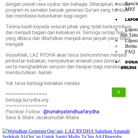
Kencl
dengan penuh rasa syukur dan bahagia. Diharapkan, melalui
MPZ
program ini semakin banyak generasi Qur’ani yang tumbuh
dan membawa keberkahan bagi negeri.
LAPO
Terima kasih kepada seluruh pihak yang telah berkontribusi
Lapor
dan menjadi bagian dari kebaikan ini. Semoga setiap huruf
dan Tah
yang dibaca dan dihafalkan menjadi amal jariyah yang terus
Lapor
mengalir.
Berita
FAQ
InsyaAllah, LAZ RYDHA akan terus berkomitmen menjadi
jembatan kebaikan, menyalurkan amanah para donatur,
DONA
serta menghadirkan senyum dan harapan bagi mereka yang
ONLINE
membutuhkan. Aamiin
Yuk terus berbagi kebaikan melalui:
X
===============
berbagi.lazrydha.org
===============
Pastikan Follow :
@rumahyatimdhuafarydha
Save & Share Jazakumullah Khaira