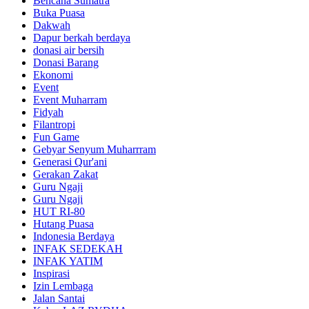
Bencana Sumatra
Buka Puasa
Dakwah
Dapur berkah berdaya
donasi air bersih
Donasi Barang
Ekonomi
Event
Event Muharram
Fidyah
Filantropi
Fun Game
Gebyar Senyum Muharrram
Generasi Qur'ani
Gerakan Zakat
Guru Ngaji
Guru Ngaji
HUT RI-80
Hutang Puasa
Indonesia Berdaya
INFAK SEDEKAH
INFAK YATIM
Inspirasi
Izin Lembaga
Jalan Santai