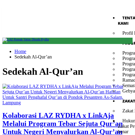
TENT
KAMI
Profi
PROG
Home
Progr
Sedekah Al-Qur’an
Progr
Progr
Sedekah Al-Qur’an
Progr
Progr
Ramad
Semar
Gebya
ZAKA
Zakat
Kolaborasi LAZ RYDHA x LinkAja
Hukum
Melalui Program Tebar Sejuta Qur’an
Zakat Pe
Untuk Negeri Menyalurkan Al-Qur’an
benar