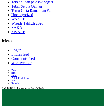
Tebar qur'an pelosok negeri
Tebar Sejuta Qur’an
Temu Cinta Ramadhan #2
Uncategorized
WAKAF
Wisuda Tahfizh 2026
ZAKAT
ZISWAF
Meta
Log in
Entries feed
Comments feed
WordPress.org
Zakat
infak
Yatim
Peduli Pendidikan
Wakaf
Ramadan
LAZ RYDHA - Rumah Yatim Dhuafa Rydha