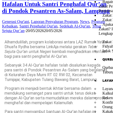
Bagai
Hafalan Untuk Santri Penghafal Qur’an
Zakat Pe
di Pondok Pesantren As-Salam, Lampung
Penjelas
Zakat 
Zakat
Generasi Qur'ani
,
Laporan Penyaluran Program
,
News
,
Program
Apaka
Kebaikan
,
Santri Penghafal Qur'an
,
Sedekah Al-Qur'an
,
Tebar
Zakati? I
Sejuta Qur’an
·
20/05/2026
20/05/2026
Lengkap
Alhamdulillah, program kolaborasi antara
LAZ Rumah Yatim
Zakat 
Fidya
Dhuafa Rydha
bersama
LinkAja
melalui gerakan
Tebar
Infak 
Sejuta Qur’an untuk Negeri
kembali menghadirkan manfaat
bagi para santri penghafal Al-Qur’an.
QURB
Sebanyak 34 Al-Qur’an hafalan telah disalurkan kepada
Qurba
para santri di
Pondok Pesantren As-Salam
yang beralamat
Tabun
di Kelurahan Daya Murni RT 02 RW 02, Kecamatan
Tumijajar, Kabupaten Tulang Bawang Barat, Lampung.
LAYA
Program ini menjadi bentuk ikhtiar bersama dalam
Layan
mendukung semangat para santri untuk terus dekat
Kalkul
dengan Al-Qur’an serta memudahkan mereka dalam proses
Reken
Konfir
menghafal dan mempelajari Kalamullah.
Orang
Para santri menyambut bantuan Al-Qur’an hafalan ini
Kakak