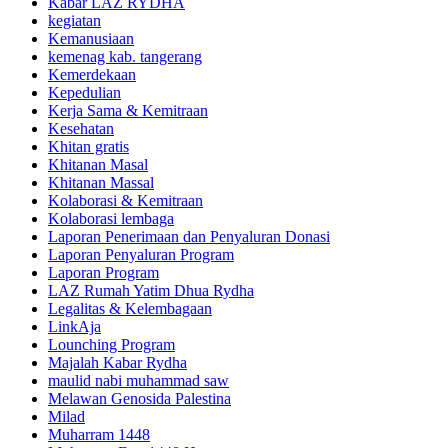
Kabar LAZ RYDHA
kegiatan
Kemanusiaan
kemenag kab. tangerang
Kemerdekaan
Kepedulian
Kerja Sama & Kemitraan
Kesehatan
Khitan gratis
Khitanan Masal
Khitanan Massal
Kolaborasi & Kemitraan
Kolaborasi lembaga
Laporan Penerimaan dan Penyaluran Donasi
Laporan Penyaluran Program
Laporan Program
LAZ Rumah Yatim Dhua Rydha
Legalitas & Kelembagaan
LinkAja
Lounching Program
Majalah Kabar Rydha
maulid nabi muhammad saw
Melawan Genosida Palestina
Milad
Muharram 1448