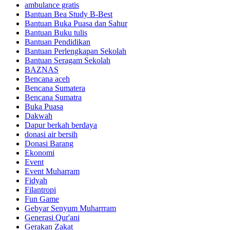
ambulance gratis
Bantuan Bea Study B-Best
Bantuan Buka Puasa dan Sahur
Bantuan Buku tulis
Bantuan Pendidikan
Bantuan Perlengkapan Sekolah
Bantuan Seragam Sekolah
BAZNAS
Bencana aceh
Bencana Sumatera
Bencana Sumatra
Buka Puasa
Dakwah
Dapur berkah berdaya
donasi air bersih
Donasi Barang
Ekonomi
Event
Event Muharram
Fidyah
Filantropi
Fun Game
Gebyar Senyum Muharrram
Generasi Qur'ani
Gerakan Zakat