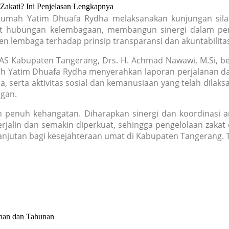
Zakati? Ini Penjelasan Lengkapnya
AZ Rumah Yatim Dhuafa Rydha melaksanakan kunjungan si
t hubungan kelembagaan, membangun sinergi dalam peng
n lembaga terhadap prinsip transparansi dan akuntabilita
AS Kabupaten Tangerang, Drs. H. Achmad Nawawi, M.Si, b
h Yatim Dhuafa Rydha menyerahkan laporan perjalanan da
 serta aktivitas sosial dan kemanusiaan yang telah dilak
gan.
an penuh kehangatan. Diharapkan sinergi dan koordinasi
jalin dan semakin diperkuat, sehingga pengelolaan zakat 
njutan bagi kesejahteraan umat di Kabupaten Tangerang. 
nan dan Tahunan