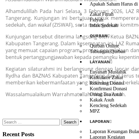
Apakah Saham Harus di 
Alhamdulillah Pada hari Selasa, 3 Februari 2026, L
Zakat Fitrah
Tangerang. Kunjungan ini bertujuan untuk memperera
Fidyah
sedekah, dan wakaf (ZISWAF), serta meneguhkan komitme
Infak Sedekah
QURBAN
Kunjungan tersebut diterima langsung oleh Ketua BAZN
Kabupaten Tangerang. Dalam kesempatan ini, LAZ Ruma
Qurban Online
yang memuat capaian program, proses pengelolaan dana,
Tabungan Qurban
bentuk pertanggungjawaban kepada pemangku kepentin
LAYANAN
Kegiatan silaturahmi ini berlangsung dengan lancar d
Layanan Mustahik
Rydha dan BAZNAS Kabupaten Tangerang dapat terus ter
Kalkulator Zakat
memberikan kebermanfaatan yang lebih luas dan berkela
Rekening Donasi
Konfirmasi Donasi
Wassalamualaikum Warrahmatullahi Wabarakatuh.
Orang Tua Asuh
Kakak Asuh
Kencleng Sedekah
MPZ
LAPORAN
Laporan Keuangan Bula
Recent Posts
Laporan Kegiatan