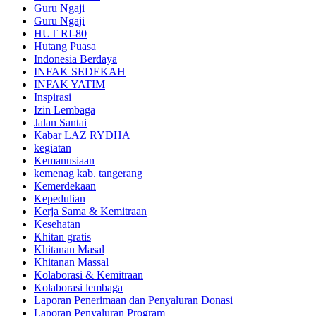
Guru Ngaji
Guru Ngaji
HUT RI-80
Hutang Puasa
Indonesia Berdaya
INFAK SEDEKAH
INFAK YATIM
Inspirasi
Izin Lembaga
Jalan Santai
Kabar LAZ RYDHA
kegiatan
Kemanusiaan
kemenag kab. tangerang
Kemerdekaan
Kepedulian
Kerja Sama & Kemitraan
Kesehatan
Khitan gratis
Khitanan Masal
Khitanan Massal
Kolaborasi & Kemitraan
Kolaborasi lembaga
Laporan Penerimaan dan Penyaluran Donasi
Laporan Penyaluran Program