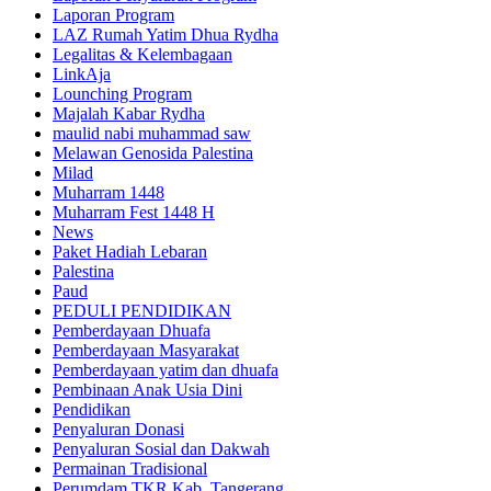
Laporan Program
LAZ Rumah Yatim Dhua Rydha
Legalitas & Kelembagaan
LinkAja
Lounching Program
Majalah Kabar Rydha
maulid nabi muhammad saw
Melawan Genosida Palestina
Milad
Muharram 1448
Muharram Fest 1448 H
News
Paket Hadiah Lebaran
Palestina
Paud
PEDULI PENDIDIKAN
Pemberdayaan Dhuafa
Pemberdayaan Masyarakat
Pemberdayaan yatim dan dhuafa
Pembinaan Anak Usia Dini
Pendidikan
Penyaluran Donasi
Penyaluran Sosial dan Dakwah
Permainan Tradisional
Perumdam TKR Kab. Tangerang