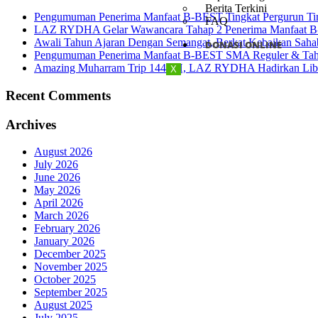
Berita Terkini
Pengumuman Penerima Manfaat B-BEST Tingkat Pergurun Ti
FAQ
LAZ RYDHA Gelar Wawancara Tahap 2 Penerima Manfaat B-BES
Awali Tahun Ajaran Dengan Semangat, Berkat Kebaikan Saha
DONASI ONLINE
Pengumuman Penerima Manfaat B-BEST SMA Reguler & Tah
Amazing Muharram Trip 1448 H, LAZ RYDHA Hadirkan Libur
X
Recent Comments
Archives
August 2026
July 2026
June 2026
May 2026
April 2026
March 2026
February 2026
January 2026
December 2025
November 2025
October 2025
September 2025
August 2025
July 2025