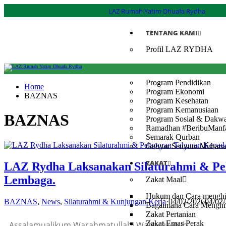
LAZ Rumah Yatim Dhuafa Rydha
TENTANG KAMI
Profil LAZ RYDHA
PROGRAM
Program Pendidikan
Home
Program Ekonomi
BAZNAS
Program Kesehatan
Program Kemanusiaan
BAZNAS
Program Sosial & Dakw
Ramadhan #BeribuManf
Semarak Qurban
Gebyar Senyum Muharr
ZAKAT
LAZ Rydha Laksanakan Silaturahmi & Pe
Lembaga.
Zakat Maal
Hukum dan Cara menghitu
BAZNAS
,
News
,
Silaturahmi & Kunjungan Kerja
·
04/02/2026
04/02
Bagaimana Cara Menghit
Zakat Pertanian
Zakat Emas Perak
Assalamualikum Warahmatullahi Wabarakatuh.