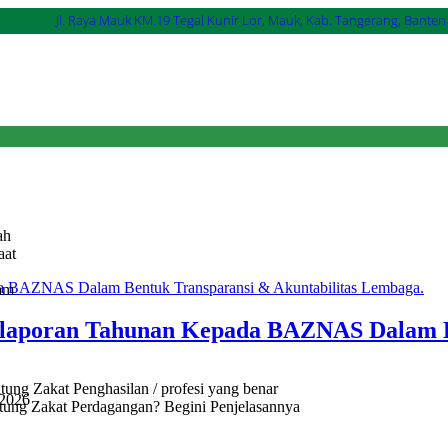
Jl. Raya Mauk KM.19 Tegal Kunir Lor, Mauk, Kab. Tangerang, Banten
ah
aat
am
laporan Tahunan Kepada BAZNAS Dalam Be
ng Zakat Penghasilan / profesi yang benar
/2026
ung Zakat Perdagangan? Begini Penjelasannya