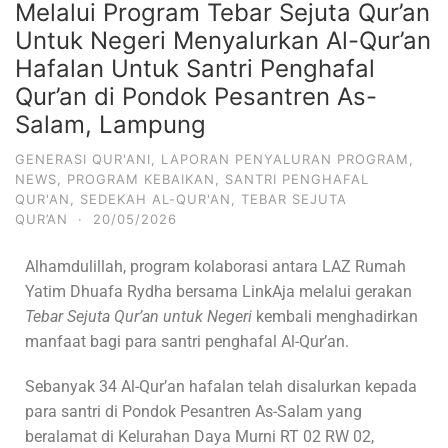
Melalui Program Tebar Sejuta Qur’an
Untuk Negeri Menyalurkan Al-Qur’an
Hafalan Untuk Santri Penghafal
Qur’an di Pondok Pesantren As-
Salam, Lampung
GENERASI QUR'ANI
,
LAPORAN PENYALURAN PROGRAM
,
NEWS
,
PROGRAM KEBAIKAN
,
SANTRI PENGHAFAL
QUR'AN
,
SEDEKAH AL-QUR'AN
,
TEBAR SEJUTA
QUR’AN
·
20/05/2026
Alhamdulillah, program kolaborasi antara
LAZ Rumah
Yatim Dhuafa Rydha
bersama
LinkAja
melalui gerakan
Tebar Sejuta Qur’an untuk Negeri
kembali menghadirkan
manfaat bagi para santri penghafal Al-Qur’an.
Sebanyak 34 Al-Qur’an hafalan telah disalurkan kepada
para santri di
Pondok Pesantren As-Salam
yang
beralamat di Kelurahan Daya Murni RT 02 RW 02,