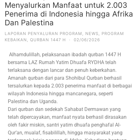
Menyalurkan Manfaat untuk 2.003
Penerima di Indonesia hingga Afrika
Dan Palestina
LAPORAN PENYALURAN PROGRAM
,
NEWS
,
PROGRAM
KEBAIKAN
,
QURBAN 1447 H
·
02/06/2026
Alhamdulillah, pelaksanaan ibadah qurban 1447 H
bersama LAZ Rumah Yatim Dhuafa RYDHA telah
terlaksana dengan lancar dan penuh keberkahan.
Amanah qurban dari para Shohibul Qurban berhasil
tersalurkan kepada 2.003 penerima manfaat di berbagai
wilayah Indonesia hingga mancanegara, seperti
Palestina dan Uganda.
Dari qurban dan sedekah Sahabat Dermawan yang
telah dipercayakan, manfaat nyata berhasil dirasakan
oleh fakir miskin, santri yatim dhuafa penghafal Al-
Qur’an, mualaf, fisabilillah, hingga masyarakat yang