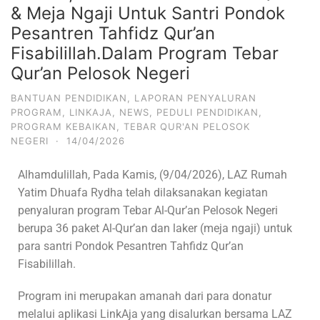
& Meja Ngaji Untuk Santri Pondok
Pesantren Tahfidz Qur’an
Fisabilillah.Dalam Program Tebar
Qur’an Pelosok Negeri
BANTUAN PENDIDIKAN
,
LAPORAN PENYALURAN
PROGRAM
,
LINKAJA
,
NEWS
,
PEDULI PENDIDIKAN
,
PROGRAM KEBAIKAN
,
TEBAR QUR'AN PELOSOK
NEGERI
·
14/04/2026
Alhamdulillah, Pada Kamis, (9/04/2026), LAZ Rumah
Yatim Dhuafa Rydha telah dilaksanakan kegiatan
penyaluran program Tebar Al-Qur’an Pelosok Negeri
berupa 36 paket Al-Qur’an dan laker (meja ngaji) untuk
para santri Pondok Pesantren Tahfidz Qur’an
Fisabilillah.
Program ini merupakan amanah dari para donatur
melalui aplikasi LinkAja yang disalurkan bersama LAZ