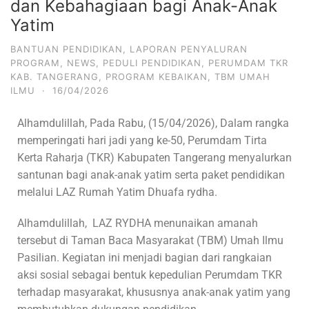
dan Kebahagiaan bagi Anak-Anak
Yatim
BANTUAN PENDIDIKAN
,
LAPORAN PENYALURAN
PROGRAM
,
NEWS
,
PEDULI PENDIDIKAN
,
PERUMDAM TKR
KAB. TANGERANG
,
PROGRAM KEBAIKAN
,
TBM UMAH
ILMU
·
16/04/2026
Alhamdulillah, Pada Rabu, (15/04/2026), Dalam rangka
memperingati hari jadi yang ke-50, Perumdam Tirta
Kerta Raharja (TKR) Kabupaten Tangerang menyalurkan
santunan bagi anak-anak yatim serta paket pendidikan
melalui LAZ Rumah Yatim Dhuafa rydha.
Alhamdulillah, LAZ RYDHA menunaikan amanah
tersebut di Taman Baca Masyarakat (TBM) Umah Ilmu
Pasilian. Kegiatan ini menjadi bagian dari rangkaian
aksi sosial sebagai bentuk kepedulian Perumdam TKR
terhadap masyarakat, khususnya anak-anak yatim yang