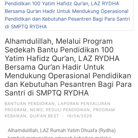
Alhamdulillah, Melalui Program
Sedekah Bantu Pendidikan 100
Yatim Hafidz Qur’an, LAZ RYDHA
Bersama Qur’an Hadir Untuk
Mendukung Operasional Pendidikan
dan Kebutuhan Pesantren Bagi Para
Santri di SMPTQ RYDHA
BANTUAN PENDIDIKAN
,
LAPORAN PENYALURAN
PROGRAM
,
NEWS
,
PEDULI PENDIDIKAN
,
PROGRAM
KEBAIKAN
,
QUR'AN BEST
·
16/04/2026
Alhamdulillah, LAZ Rumah Yatim Dhuafa (Rydha)