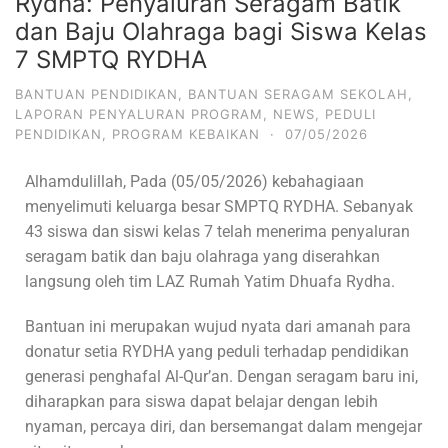
Rydha: Penyaluran Seragam Batik
dan Baju Olahraga bagi Siswa Kelas
7 SMPTQ RYDHA
BANTUAN PENDIDIKAN
,
BANTUAN SERAGAM SEKOLAH
,
LAPORAN PENYALURAN PROGRAM
,
NEWS
,
PEDULI
PENDIDIKAN
,
PROGRAM KEBAIKAN
·
07/05/2026
Alhamdulillah, Pada (05/05/2026) kebahagiaan
menyelimuti keluarga besar SMPTQ RYDHA. Sebanyak
43 siswa dan siswi kelas 7 telah menerima penyaluran
seragam batik dan baju olahraga yang diserahkan
langsung oleh tim LAZ Rumah Yatim Dhuafa Rydha.
Bantuan ini merupakan wujud nyata dari amanah para
donatur setia RYDHA yang peduli terhadap pendidikan
generasi penghafal Al-Qur’an. Dengan seragam baru ini,
diharapkan para siswa dapat belajar dengan lebih
nyaman, percaya diri, dan bersemangat dalam mengejar