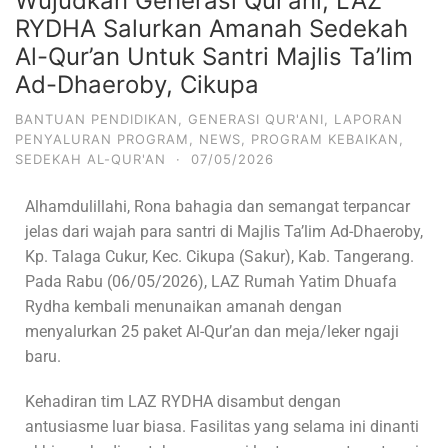
Wujudkan Generasi Qur’ani, LAZ
RYDHA Salurkan Amanah Sedekah
Al-Qur’an Untuk Santri Majlis Ta’lim
Ad-Dhaeroby, Cikupa
BANTUAN PENDIDIKAN
,
GENERASI QUR'ANI
,
LAPORAN
PENYALURAN PROGRAM
,
NEWS
,
PROGRAM KEBAIKAN
,
SEDEKAH AL-QUR'AN
·
07/05/2026
Alhamdulillahi, Rona bahagia dan semangat terpancar
jelas dari wajah para santri di Majlis Ta’lim Ad-Dhaeroby,
Kp. Talaga Cukur, Kec. Cikupa (Sakur), Kab. Tangerang.
Pada Rabu (06/05/2026), LAZ Rumah Yatim Dhuafa
Rydha kembali menunaikan amanah dengan
menyalurkan 25 paket Al-Qur’an dan meja/leker ngaji
baru.
Kehadiran tim LAZ RYDHA disambut dengan
antusiasme luar biasa. Fasilitas yang selama ini dinanti