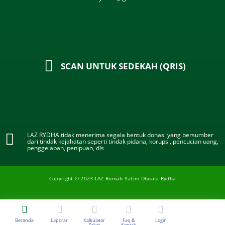
SCAN UNTUK SEDEKAH (QRIS)
LAZ RYDHA tidak menerima segala bentuk donasi yang bersumber
dari tindak kejahatan seperti tindak pidana, korupsi, pencucian uang,
penggelapan, penipuan, dls
Copyright © 2023 LAZ Rumah Yatim Dhuafa Rydha
Beranda
Laporan
Kalkulator
Faq &
Login
Zakat
Kontak