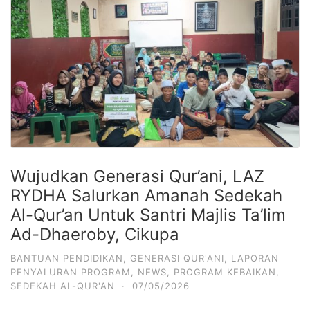
Wujudkan Generasi Qur’ani, LAZ
RYDHA Salurkan Amanah Sedekah
Al-Qur’an Untuk Santri Majlis Ta’lim
Ad-Dhaeroby, Cikupa
BANTUAN PENDIDIKAN
,
GENERASI QUR'ANI
,
LAPORAN
PENYALURAN PROGRAM
,
NEWS
,
PROGRAM KEBAIKAN
,
SEDEKAH AL-QUR'AN
·
07/05/2026