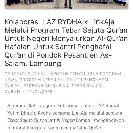
Kolaborasi LAZ RYDHA x LinkAja
Melalui Program Tebar Sejuta Qur’an
Untuk Negeri Menyalurkan Al-Qur’an
Hafalan Untuk Santri Penghafal
Qur’an di Pondok Pesantren As-
Salam, Lampung
GENERASI QUR'ANI
,
LAPORAN PENYALURAN PROGRAM
,
NEWS
,
PROGRAM KEBAIKAN
,
SANTRI PENGHAFAL
QUR'AN
,
SEDEKAH AL-QUR'AN
,
TEBAR SEJUTA
QUR’AN
·
20/05/2026
Alhamdulillah, program kolaborasi antara
LAZ Rumah
Yatim Dhuafa Rydha
bersama
LinkAja
melalui gerakan
Tebar Sejuta Qur’an untuk Negeri
kembali menghadirkan
manfaat bagi para santri penghafal Al-Qur’an.