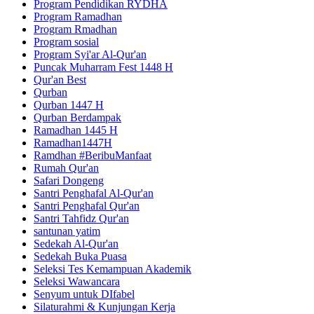
Program Pendidikan RYDHA
Program Ramadhan
Program Rmadhan
Program sosial
Program Syi'ar Al-Qur'an
Puncak Muharram Fest 1448 H
Qur'an Best
Qurban
Qurban 1447 H
Qurban Berdampak
Ramadhan 1445 H
Ramadhan1447H
Ramdhan #BeribuManfaat
Rumah Qur'an
Safari Dongeng
Santri Penghafal Al-Qur'an
Santri Penghafal Qur'an
Santri Tahfidz Qur'an
santunan yatim
Sedekah Al-Qur'an
Sedekah Buka Puasa
Seleksi Tes Kemampuan Akademik
Seleksi Wawancara
Senyum untuk DIfabel
Silaturahmi & Kunjungan Kerja