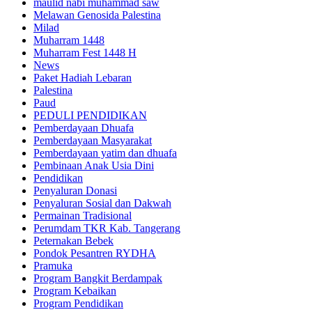
maulid nabi muhammad saw
Melawan Genosida Palestina
Milad
Muharram 1448
Muharram Fest 1448 H
News
Paket Hadiah Lebaran
Palestina
Paud
PEDULI PENDIDIKAN
Pemberdayaan Dhuafa
Pemberdayaan Masyarakat
Pemberdayaan yatim dan dhuafa
Pembinaan Anak Usia Dini
Pendidikan
Penyaluran Donasi
Penyaluran Sosial dan Dakwah
Permainan Tradisional
Perumdam TKR Kab. Tangerang
Peternakan Bebek
Pondok Pesantren RYDHA
Pramuka
Program Bangkit Berdampak
Program Kebaikan
Program Pendidikan