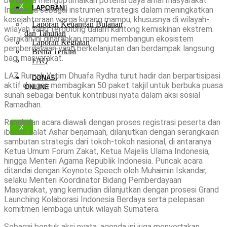
berupaya mengoptimalkan potensi daya amal masyarakat
X
LAPORAN
Indonesia sebagai instrumen strategis dalam meningkatkan
kesejahteraan warga kurang mampu, khususnya di wilayah-
Laporan Keuangan Bulanan
wilayah yang tergolong dalam kantong kemiskinan ekstrem.
dan Tahunan
Gerakan ini diharapkan mampu membangun ekosistem
Laporan Kegiatan
pemberdayaan yang berkelanjutan dan berdampak langsung
Berita Terkini
bagi masyarakat.
FAQ
LAZ Rumah Yatim Dhuafa Rydha turut hadir dan berpartisipasi
DONASI
aktif dengan membagikan 50 paket takjil untuk berbuka puasa
ONLINE
sunah sebagai bentuk kontribusi nyata dalam aksi sosial
Ramadhan.
Rangkaian acara diawali dengan proses registrasi peserta dan
X
ibadah salat Ashar berjamaah, dilanjutkan dengan serangkaian
sambutan strategis dari tokoh-tokoh nasional, di antaranya
Ketua Umum Forum Zakat, Ketua Majelis Ulama Indonesia,
hingga Menteri Agama Republik Indonesia. Puncak acara
ditandai dengan Keynote Speech oleh Muhaimin Iskandar,
selaku Menteri Koordinator Bidang Pemberdayaan
Masyarakat, yang kemudian dilanjutkan dengan prosesi Grand
Launching Kolaborasi Indonesia Berdaya serta pelepasan
komitmen lembaga untuk wilayah Sumatera.
Sebagai bentuk aksi nyata, agenda ini juga menyertakan