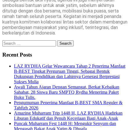
simbolisasi bantuan untuk anak yatim, sebelum akhirnya
ditutup dengan doa bersama, mobilisasi buka puasa, serta
ramah tamah seluruh peserta. Kegiatan ini menjadi penanda
kuatnya komitmen kolaborasi lintas sektor dalam membangun
pemberdayaan masyarakat yang inklusif, terintegrasi, dan
berkelanjutan di Indonesia.
Search
for:
Recent Posts
LAZ RYDHA Gelar Wawancara Tahap 2 Penerima Manfaat
B-BEST Tingkat Perguruan Tinggi, Sebagai Bentuk
Dukungan Pendidikan dan Lahirnya Generasi Berprestasi
Sukses Mulia
Awali Tahun Ajaran Dengan Semangat, Berkat Kebaikan
Sahabat, 28 Siswa Baru SMPTQ Rydha Menerima Paket
Buku Tulis.
Pengumuman Penerima Manfaat B-BEST SMA Reguler &
Tahfizh 2026
Amazing Muharram Trip 1448 H, LAZ RYDHA Hadirkan
Liburan Edukatif dan Penuh Keceriaan Bagi Anak-Anak
Puncak Muharram Fest 1448 H: Mengukir Senyum dan
Mengasah Bakat Anak Yatim & Dhuafa