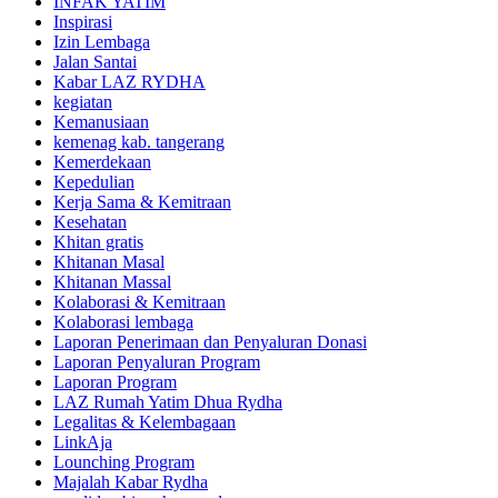
INFAK YATIM
Inspirasi
Izin Lembaga
Jalan Santai
Kabar LAZ RYDHA
kegiatan
Kemanusiaan
kemenag kab. tangerang
Kemerdekaan
Kepedulian
Kerja Sama & Kemitraan
Kesehatan
Khitan gratis
Khitanan Masal
Khitanan Massal
Kolaborasi & Kemitraan
Kolaborasi lembaga
Laporan Penerimaan dan Penyaluran Donasi
Laporan Penyaluran Program
Laporan Program
LAZ Rumah Yatim Dhua Rydha
Legalitas & Kelembagaan
LinkAja
Lounching Program
Majalah Kabar Rydha