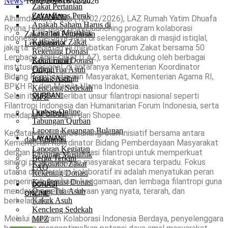
News
·
16/02/2026
16/02/2026
Zakat Pertanian
Zakat Emas Perak
LAYANAN
Alhamdulillah, Pada (12/02/2026), LAZ Rumah Yatim Dhuafa
Apakah Saham Harus di
Rydha Hadir pada grand launching program kolaborasi
Layanan Mustahik
Zakati? Ini Penjelasan
indonesia berdaya yang di selenggarakan di masjid istiqlal,
Kalkulator Zakat
Lengkapnya
jakarta. Kegiatan ini melibatkan Forum Zakat bersama 50
Rekening Donasi
Lembaga Amil Zakat (LAZ), serta didukung oleh berbagai
Zakat Fitrah
Konfirmasi Donasi
institusi nasional, di antaranya Kementerian Koordinator
Fidyah
Orang Tua Asuh
Bidang Pemberdayaan Masyarakat, Kementerian Agama RI,
Infak Sedekah
Kakak Asuh
BPKH RI, dan Majelis Ulama Indonesia.
Kencleng Sedekah
Selain itu, turut terlibat unsur filantropi nasional seperti
QURBAN
MPZ
Filantropi Indonesia dan Humanitarian Forum Indonesia, serta
Qurban Online
mendapat dukungan dari Shopee.
LAPORAN
Tabungan Qurban
Laporan Keuangan Bulanan
Kegiatan ini dilatarbelakangi oleh inisiatif bersama antara
LAYANAN
dan Tahunan
Kementerian Koordinator Bidang Pemberdayaan Masyarakat
Laporan Kegiatan
dengan berbagai organisasi filantropi untuk memperkuat
Layanan Mustahik
Berita Terkini
sinergi pemberdayaan masyarakat secara terpadu. Fokus
Kalkulator Zakat
FAQ
utama dari gerakan kolaboratif ini adalah menyatukan peran
Rekening Donasi
pemerintah, lembaga keagamaan, dan lembaga filantropi guna
Konfirmasi Donasi
DONASI
mendorong pemberdayaan yang nyata, terarah, dan
Orang Tua Asuh
ONLINE
berkelanjutan.
Kakak Asuh
Kencleng Sedekah
Melalui program Kolaborasi Indonesia Berdaya, penyelenggara
MPZ