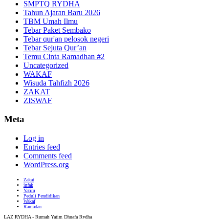
SMPTQ RYDHA
Tahun Ajaran Baru 2026
TBM Umah Ilmu
Tebar Paket Sembako
Tebar qur'an pelosok negeri
Tebar Sejuta Qur’an
Temu Cinta Ramadhan #2
Uncategorized
WAKAF
Wisuda Tahfizh 2026
ZAKAT
ZISWAF
Meta
Log in
Entries feed
Comments feed
WordPress.org
Zakat
infak
Yatim
Peduli Pendidikan
Wakaf
Ramadan
LAZ RYDHA - Rumah Yatim Dhuafa Rydha