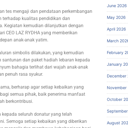
June 2026
gan tes mengaji dan pendataan perkembangan
May 2026
n terhadap kualitas pendidikan dan
a. Kegiatan kemudian dilanjutkan dengan
April 2026
dari CEO LAZ RYDHA yang memberikan
depan anak-anak yatim.
March 202
luran simbolis dilakukan, yang kemudian
February 2
 santunan dan paket hadiah lebaran kepada
January 2
nyum bahagia terlihat dari wajah anak-anak
n penuh rasa syukur.
December 
sama, berharap agar setiap kebaikan yang
November
 bagi semua pihak, baik penerima manfaat
October 2
h berkontribusi.
September
 kepada seluruh donatur yang telah
ini. Semoga setiap kebaikan yang diberikan
August 20