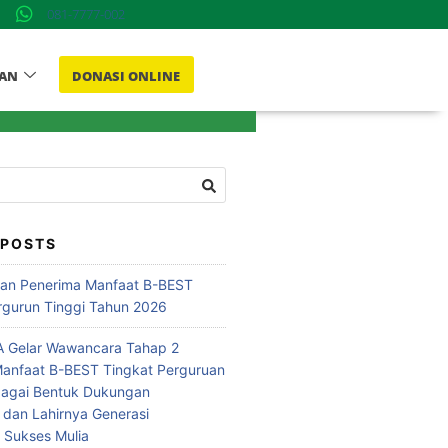
081-7777-002
AN
DONASI ONLINE
Donasi ONLINE
 POSTS
n Penerima Manfaat B-BEST
rgurun Tinggi Tahun 2026
 Gelar Wawancara Tahap 2
anfaat B-BEST Tingkat Perguruan
bagai Bentuk Dukungan
 dan Lahirnya Generasi
i Sukses Mulia