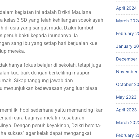
April 2024
dalam kegiatan ini adalah Dzikri Maulana
a kelas 3 SD yang telah kehilangan sosok ayah
March 202
ih di usia yang sangat muda, Dzikri tumbuh
February 2
n penuh bakti kepada ibundanya. Ia
gan sang ibu yang setiap hari berjualan kue
January 2
dup mereka.
December 
dak hanya fokus belajar di sekolah, tetapi juga
November
alan kue, baik dengan berkeliling maupun
umah. Sikap tanggung jawab dan
October 2
bu menunjukkan kedewasaan yang luar biasa
May 2023
i memiliki hobi sederhana yaitu memancing ikan
April 2023
enjadi cara baginya melatih kesabaran
March 202
lnya. Dengan penuh keyakinan, Dzikri bercita-
aha sukses” agar kelak dapat mengangkat
February 2