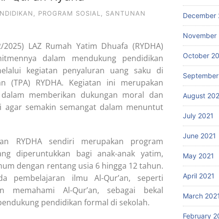
NDIDIKAN
,
PROGRAM SOSIAL
,
SANTUNAN
December 
November 
12/2025) LAZ Rumah Yatim Dhuafa (RYDHA)
October 2
mitmennya dalam mendukung pendidikan
elalui kegiatan penyaluran uang saku di
September
an (TPA) RYDHA. Kegiatan ini merupakan
 dalam memberikan dukungan moral dan
August 20
ri agar semakin semangat dalam menuntut
July 2021
June 2021
r’an RYDHA sendiri merupakan program
ang diperuntukkan bagi anak-anak yatim,
May 2021
mum dengan rentang usia 6 hingga 12 tahun.
April 2021
a pembelajaran ilmu Al-Qur’an, seperti
n memahami Al-Qur’an, sebagai bekal
March 202
endukung pendidikan formal di sekolah.
February 2