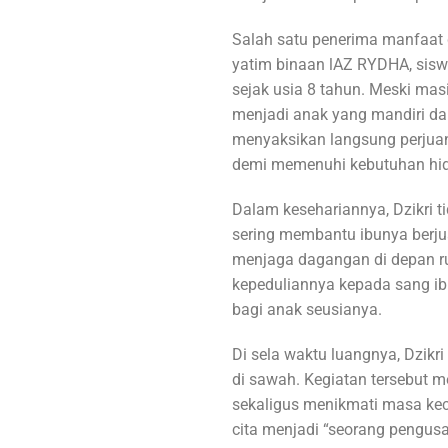
Salah satu penerima manfaat 
yatim binaan lAZ RYDHA, sisw
sejak usia 8 tahun. Meski mas
menjadi anak yang mandiri da
menyaksikan langsung perjuan
demi memenuhi kebutuhan hi
Dalam kesehariannya, Dzikri ti
sering membantu ibunya berju
menjaga dagangan di depan r
kepeduliannya kepada sang i
bagi anak seusianya.
Di sela waktu luangnya, Dzikr
di sawah. Kegiatan tersebut m
sekaligus menikmati masa keci
cita menjadi “seorang pengus