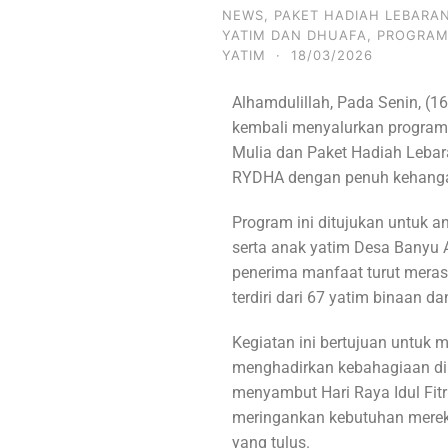
NEWS
,
PAKET HADIAH LEBARA
YATIM DAN DHUAFA
,
PROGRAM
YATIM
·
18/03/2026
Alhamdulillah, Pada Senin, (
kembali menyalurkan program 
Mulia dan Paket Hadiah Lebara
RYDHA dengan penuh kehanga
Program ini ditujukan untuk 
serta anak yatim Desa Banyu A
penerima manfaat turut meras
terdiri dari 67 yatim binaan d
Kegiatan ini bertujuan untuk 
menghadirkan kebahagiaan di
menyambut Hari Raya Idul Fitri
meringankan kebutuhan merek
yang tulus.