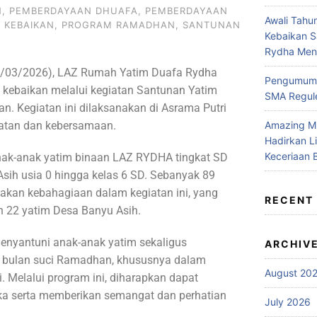
N
,
PEMBERDAYAAN DHUAFA
,
PEMBERDAYAAN
Awali Tahu
 KEBAIKAN
,
PROGRAM RAMADHAN
,
SANTUNAN
Kebaikan 
Rydha Mene
16/03/2026), LAZ Rumah Yatim Duafa Rydha
Pengumuma
kebaikan melalui kegiatan Santunan Yatim
SMA Regule
n. Kegiatan ini dilaksanakan di Asrama Putri
tan dan kebersamaan.
Amazing M
Hadirkan L
Keceriaan 
anak-anak yatim binaan LAZ RYDHA tingkat SD
sih usia 0 hingga kelas 6 SD. Sebanyak 89
akan kebahagiaan dalam kegiatan ini, yang
RECENT
an 22 yatim Desa Banyu Asih.
menyantuni anak-anak yatim sekaligus
ARCHIV
 bulan suci Ramadhan, khususnya dalam
August 20
. Melalui program ini, diharapkan dapat
a serta memberikan semangat dan perhatian
July 2026