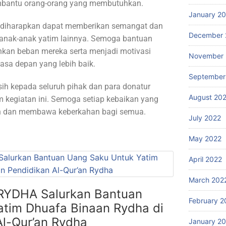
embantu orang-orang yang membutuhkan.
January 2
i, diharapkan dapat memberikan semangat dan
December 
a anak-anak yatim lainnya. Semoga bantuan
nkan beban mereka serta menjadi motivasi
November 
asa depan yang lebih baik.
September
h kepada seluruh pihak dan para donatur
August 20
am kegiatan ini. Semoga setiap kebaikan yang
yah dan membawa keberkahan bagi semua.
July 2022
May 2022
April 2022
March 202
 RYDHA Salurkan Bantuan
February 2
tim Dhuafa Binaan Rydha di
l-Qur’an Rydha
January 2