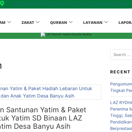
Jl. Raya Mauk KM.19 Tegal Kunir Lor, Mauk, Kab. Tangerang, Banten
AM
ZAKAT
QURBAN
LAYANAN
LAPOR
m
RECENT
Pengumuma
Tingkat Pe
LAZ RYDHA
n Santunan Yatim & Paket
Penerima M
Tinggi, Se
tuk Yatim SD Binaan LAZ
Pendidikan
tim Desa Banyu Asih
Berprestas