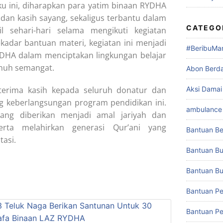
ku ini, diharapkan para yatim binaan RYDHA
dan kasih sayang, sekaligus terbantu dalam
CATEGO
 sehari-hari selama mengikuti kegiatan
sekadar bantuan materi, kegiatan ini menjadi
#BeribuMa
YDHA dalam menciptakan lingkungan belajar
nuh semangat.
Abon Berd
erima kasih kepada seluruh donatur dan
Aksi Damai
g keberlangsungan program pendidikan ini.
ambulance 
ang diberikan menjadi amal jariyah dan
rta melahirkan generasi Qur’ani yang
Bantuan Be
tasi.
Bantuan Bu
Bantuan Buk
Bantuan Pe
Bantuan Pe