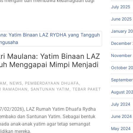
erus mengalir dan membawa kebahagiaan bagi
July 2025
June 2025
January 2
December 
ikri Maulana: Yatim Binaan LAZ
November
h Menggapai Mimpi Menjadi
October 2
September
RAM
,
NEWS
,
PEMBERDAYAAN DHUAFA
,
M RAMADHAN
,
SANTUNAN YATIM
,
TEBAR PAKET
August 20
July 2024
(27/02/2026), LAZ Rumah Yatim Dhuafa Rydha
embako dan Santunan Yatim. Sebagai bentuk
June 2024
pada anak-anak yatim agar tetap semangat
May 2024
idikan mereka.