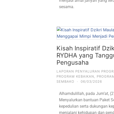
menjadi amal jariyah yang t
sesama.
Kisah Inspiratif Dz
RYDHA yang Tanggu
Pengusaha
LAPORAN PENYALURAN PROG
PROGRAM KEBAIKAN
,
PROGRA
SEMBAKO
·
06/03/2026
Alhamdulillah, pada Jum’at, 
Menyalurkan bantuan Paket S
kepedulian serta dukungan ke
menjalani kehidupan dan pend