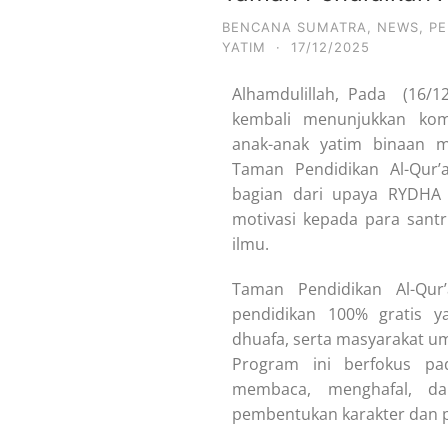
BENCANA SUMATRA
,
NEWS
,
PE
YATIM
·
17/12/2025
Alhamdulillah, Pada (16/
kembali menunjukkan ko
anak-anak yatim binaan m
Taman Pendidikan Al-Qur’
bagian dari upaya RYDHA
motivasi kepada para sant
ilmu.
Taman Pendidikan Al-Qu
pendidikan 100% gratis y
dhuafa, serta masyarakat u
Program ini berfokus pad
membaca, menghafal, da
pembentukan karakter dan p