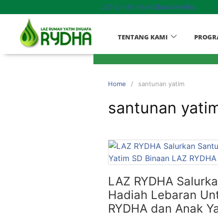
LAZ Rumah Yatim Dhuafa Rydha
TENTANG KAMI
PROGR
Home
santunan yatim
santunan yati
LAZ RYDHA Salurka
Hadiah Lebaran Un
RYDHA dan Anak Ya