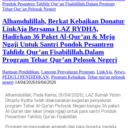
Alhamdulillah, Berkat Kebaikan Donatur
LinkAja Bersama LAZ RYDHA,
Hadirkan 36 Paket Al-Qur’an & Meja
Ngaji Untuk Santri Pondok Pesantren
Tahfidz Qur’an Fisabilillah.Dalam
Program Tebar Qur’an Pelosok Negeri
Bantuan Pendidikan
,
Laporan Penyaluran Program
,
LinkAja
,
News
,
PEDULI PENDIDIKAN
,
Program Kebaikan
,
Tebar qur'an pelosok
negeri
·
14/04/2026
16/04/2026
Alhamdulillah, Pada Kamis, (9/04/2026), LAZ Rumah Yatim
Dhuafa Rydha telah dilaksanakan kegiatan penyaluran
program Tebar Al-Qur’an Pelosok Negeri berupa 36 paket
Al-Qur’an dan laker (meja ngaji) untuk para santri Pondok
Pesantren Tahfidz Qur’an Fisabilillah.
Program ini merupakan amanah dari para donatur melalui