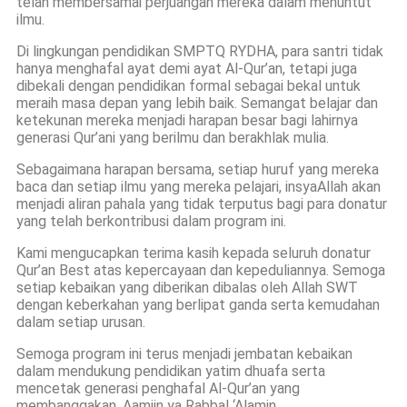
telah membersamai perjuangan mereka dalam menuntut
ilmu.
Di lingkungan pendidikan SMPTQ RYDHA, para santri tidak
hanya menghafal ayat demi ayat Al-Qur’an, tetapi juga
dibekali dengan pendidikan formal sebagai bekal untuk
meraih masa depan yang lebih baik. Semangat belajar dan
ketekunan mereka menjadi harapan besar bagi lahirnya
generasi Qur’ani yang berilmu dan berakhlak mulia.
Sebagaimana harapan bersama, setiap huruf yang mereka
baca dan setiap ilmu yang mereka pelajari, insyaAllah akan
menjadi aliran pahala yang tidak terputus bagi para donatur
yang telah berkontribusi dalam program ini.
Kami mengucapkan terima kasih kepada seluruh donatur
Qur’an Best atas kepercayaan dan kepeduliannya. Semoga
setiap kebaikan yang diberikan dibalas oleh Allah SWT
dengan keberkahan yang berlipat ganda serta kemudahan
dalam setiap urusan.
Semoga program ini terus menjadi jembatan kebaikan
dalam mendukung pendidikan yatim dhuafa serta
mencetak generasi penghafal Al-Qur’an yang
membanggakan. Aamiin ya Rabbal ‘Alamin.