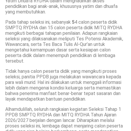
Yatim Dhuafa RYDHA dalam menghadirkan akses
pendidikan bagi anak-anak, khususnya yatim dan dhuafa
yang membutuhkan.
Pada tahap seleksi ini, sebanyak
5
4 calon peserta didik
SMPTQ RYDHA dan 15 calon peserta didik MITQ RYDHA
mengikuti berbagai tahapan penilaian. Adapun rangkaian
seleksi yang dilaksanakan meliputi Tes Potensi Akademik,
Wawancara, serta Tes Baca Tulis Al-Qur’an untuk
mengetahui kemampuan dasar serta kesiapan calon
peserta didik dalam menempuh pendidikan di lembaga
tersebut.
Tidak hanya calon peserta didik yang mengikuti proses
seleksi, panitia PPDB juga melakukan wawancara kepada
para wali murid. Hal ini dilakukan untuk menggali informasi
lebih dalam mengenai kondisi keluarga serta memastikan
bahwa penerima manfaat benar-benar tepat sasaran dan
layak mendapatkan bantuan pendidikan.
Alhamdulillah, seluruh rangkaian kegiatan Seleksi Tahap 1
PPDB SMPTQ RYDHA dan MITQ RYDHA Tahun Ajaran
2026/2027 berjalan dengan lancar. Diharapkan melalui
proses seleksi ini, lembaga dapat menjaring calon peserta