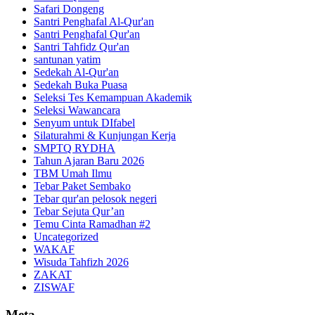
Safari Dongeng
Santri Penghafal Al-Qur'an
Santri Penghafal Qur'an
Santri Tahfidz Qur'an
santunan yatim
Sedekah Al-Qur'an
Sedekah Buka Puasa
Seleksi Tes Kemampuan Akademik
Seleksi Wawancara
Senyum untuk DIfabel
Silaturahmi & Kunjungan Kerja
SMPTQ RYDHA
Tahun Ajaran Baru 2026
TBM Umah Ilmu
Tebar Paket Sembako
Tebar qur'an pelosok negeri
Tebar Sejuta Qur’an
Temu Cinta Ramadhan #2
Uncategorized
WAKAF
Wisuda Tahfizh 2026
ZAKAT
ZISWAF
Meta