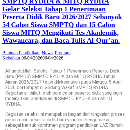
SMPTQ RYDHA & MITQ RYDHA
Gelar Seleksi Tahap 1 Penerimaan
Peserta Didik Baru 2026/2027 Sebanyak
54 Calon Siswa SMPTQ dan 15 Calon
Siswa MITQ Mengikuti Tes Akademik,
Wawancara, dan Baca Tulis Al-Qur’an.
Bantuan Pendidikan
,
News
,
Program
Kebaikan
·
06/04/2026
06/04/2026
Alhamdulillah, Seleksi Tahap 1 Penerimaan Peserta Didik
Baru (PPDB) SMPTQ RYDHA dan MITQ RYDHA Tahun
Ajaran 2026/2027 telah dilaksanakan pada Minggu, 5 April
2026 bertempat di Gedung Wakaf SMPTQ RYDHA.
Kegiatan ini diikuti oleh para calon peserta didik yang ingin
melanjutkan pendidikan di SMPTQ RYDHA dan MITQ
RYDHA.
Kegiatan seleksi ini merupakan bagian dari rangkaian proses
penerimaan peserta didik baru yang diselenggarakan
sebagai bentuk komitmen program pendidikan LAZ Rumah