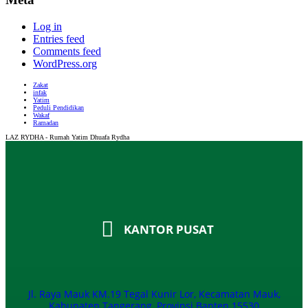
Log in
Entries feed
Comments feed
WordPress.org
Zakat
infak
Yatim
Peduli Pendidikan
Wakaf
Ramadan
LAZ RYDHA - Rumah Yatim Dhuafa Rydha
KANTOR PUSAT
Jl. Raya Mauk KM.19 Tegal Kunir Lor, Kecamatan Mauk,
Kabupaten Tangerang, Provinsi Banten 15530