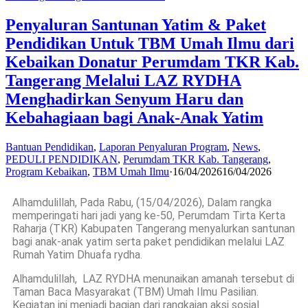
Penyaluran Santunan Yatim & Paket
Pendidikan Untuk TBM Umah Ilmu dari
Kebaikan Donatur Perumdam TKR Kab.
Tangerang Melalui LAZ RYDHA
Menghadirkan Senyum Haru dan
Kebahagiaan bagi Anak-Anak Yatim
Bantuan Pendidikan
,
Laporan Penyaluran Program
,
News
,
PEDULI PENDIDIKAN
,
Perumdam TKR Kab. Tangerang
,
Program Kebaikan
,
TBM Umah Ilmu
·
16/04/2026
16/04/2026
Alhamdulillah, Pada Rabu, (15/04/2026), Dalam rangka
memperingati hari jadi yang ke-50, Perumdam Tirta Kerta
Raharja (TKR) Kabupaten Tangerang menyalurkan santunan
bagi anak-anak yatim serta paket pendidikan melalui LAZ
Rumah Yatim Dhuafa rydha.
Alhamdulillah, LAZ RYDHA menunaikan amanah tersebut di
Taman Baca Masyarakat (TBM) Umah Ilmu Pasilian.
Kegiatan ini menjadi bagian dari rangkaian aksi sosial