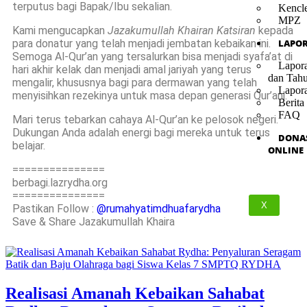
terputus bagi Bapak/Ibu sekalian.
Kencl
MPZ
Kami mengucapkan
Jazakumullah Khairan Katsiran
kepada
para donatur yang telah menjadi jembatan kebaikan ini.
LAPO
Semoga Al-Qur’an yang tersalurkan bisa menjadi syafa’at di
Lapor
hari akhir kelak dan menjadi amal jariyah yang terus
dan Tah
mengalir, khususnya bagi para dermawan yang telah
Lapor
menyisihkan rezekinya untuk masa depan generasi Qur’ani.
Berita
FAQ
Mari terus tebarkan cahaya Al-Qur’an ke pelosok negeri.
Dukungan Anda adalah energi bagi mereka untuk terus
DONA
belajar.
ONLINE
===============
berbagi.lazrydha.org
===============
X
Pastikan Follow :
@rumahyatimdhuafarydha
Save & Share Jazakumullah Khaira
Realisasi Amanah Kebaikan Sahabat