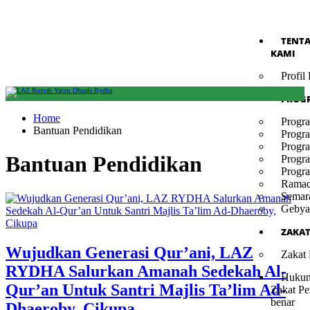
TENT
KAMI
Profi
PROG
Home
Progr
Bantuan Pendidikan
Progr
Progr
Bantuan Pendidikan
Progr
Progr
Ramad
Semar
Gebya
ZAKA
Wujudkan Generasi Qur’ani, LAZ
Zakat
RYDHA Salurkan Amanah Sedekah Al-
Hukum
Qur’an Untuk Santri Majlis Ta’lim Ad-
Zakat Pe
benar
Dhaeroby, Cikupa