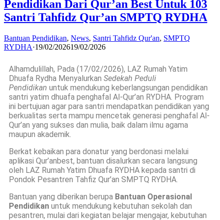
Pendidikan Dari Qur’an Best Untuk 103
Santri Tahfidz Qur’an SMPTQ RYDHA
Bantuan Pendidikan
,
News
,
Santri Tahfidz Qur'an
,
SMPTQ
RYDHA
·
19/02/2026
19/02/2026
Alhamdulillah, Pada (17/02/2026), LAZ Rumah Yatim
Dhuafa Rydha Menyalurkan
Sedekah Peduli
Pendidikan
untuk mendukung keberlangsungan pendidikan
santri yatim dhuafa penghafal Al-Qur’an RYDHA. Program
ini bertujuan agar para santri mendapatkan pendidikan yang
berkualitas serta mampu mencetak generasi penghafal Al-
Qur’an yang sukses dan mulia, baik dalam ilmu agama
maupun akademik.
Berkat kebaikan para donatur yang berdonasi melalui
aplikasi
Qur’anbest
, bantuan disalurkan secara langsung
oleh
LAZ Rumah Yatim Dhuafa RYDHA
kepada santri di
Pondok Pesantren Tahfiz Qur’an
SMPTQ RYDHA
.
Bantuan yang diberikan berupa
Bantuan Operasional
Pendidikan
untuk mendukung kebutuhan sekolah dan
pesantren, mulai dari kegiatan belajar mengajar, kebutuhan