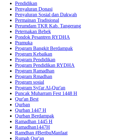
Pendidikan
Penyaluran Donasi
Penyaluran Sosial dan Dakwah
Permainan Tradisional
Perumdam TKR Kab. Tangerang
Peternakan Bebek
Pondok Pesantren RYDHA
Pramuka
Program Bangkit Berdampak
Program Kebaikan
Program Pendidikan
Program Pendidikan RYDHA
Program Ramadhan
Program Rmadhan
Program sosial
Program Syi'ar Al-Qur'an
Puncak Muharram Fest 1448 H
Qur'an Best
Qurban
Qurban 1447 H
Qurban Berdampak
Ramadhan 1445 H
Ramadhan1447H
Ramdhan #BeribuManfaat
Rumah Qur'an