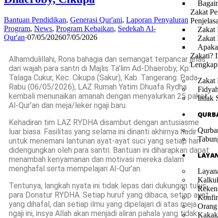
Bagai
Zakat Pe
Bantuan Pendidikan
,
Generasi Qur'ani
,
Laporan Penyaluran
Penjelas
Program
,
News
,
Program Kebaikan
,
Sedekah Al-
Zakat 
Qur'an
·
07/05/2026
07/05/2026
Zakat
Apaka
Zakati? I
Alhamdulillahi, Rona bahagia dan semangat terpancar jelas
Lengkap
dari wajah para santri di Majlis Ta’lim Ad-Dhaeroby, Kp.
Talaga Cukur, Kec. Cikupa (Sakur), Kab. Tangerang. Pada
Zakat 
Rabu (06/05/2026), LAZ Rumah Yatim Dhuafa Rydha
Fidya
kembali menunaikan amanah dengan menyalurkan 25 paket
Infak 
Al-Qur’an dan meja/leker ngaji baru.
QURB
Kehadiran tim LAZ RYDHA disambut dengan antusiasme
Qurba
luar biasa. Fasilitas yang selama ini dinanti akhirnya hadir
Tabun
untuk menemani lantunan ayat-ayat suci yang setiap hari
didengungkan oleh para santri. Bantuan ini diharapkan dapat
LAYA
menambah kenyamanan dan motivasi mereka dalam
menghafal serta mempelajari Al-Qur’an.
Layan
Kalkul
Tentunya, langkah nyata ini tidak lepas dari dukungan tulus
Reken
para Donatur RYDHA. Setiap huruf yang dibaca, setiap ayat
Konfir
yang dihafal, dan setiap ilmu yang dipelajari di atas meja
Orang
ngaji ini, insya Allah akan menjadi aliran pahala yang tidak
Kakak