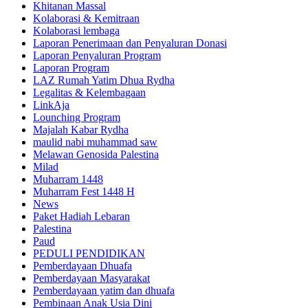
Khitanan Massal
Kolaborasi & Kemitraan
Kolaborasi lembaga
Laporan Penerimaan dan Penyaluran Donasi
Laporan Penyaluran Program
Laporan Program
LAZ Rumah Yatim Dhua Rydha
Legalitas & Kelembagaan
LinkAja
Lounching Program
Majalah Kabar Rydha
maulid nabi muhammad saw
Melawan Genosida Palestina
Milad
Muharram 1448
Muharram Fest 1448 H
News
Paket Hadiah Lebaran
Palestina
Paud
PEDULI PENDIDIKAN
Pemberdayaan Dhuafa
Pemberdayaan Masyarakat
Pemberdayaan yatim dan dhuafa
Pembinaan Anak Usia Dini