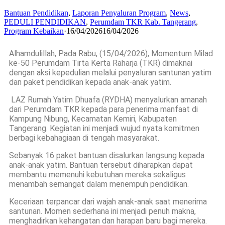
Bantuan Pendidikan
,
Laporan Penyaluran Program
,
News
,
PEDULI PENDIDIKAN
,
Perumdam TKR Kab. Tangerang
,
Program Kebaikan
·
16/04/2026
16/04/2026
Alhamdulillah, Pada Rabu, (15/04/2026), Momentum Milad
ke-50 Perumdam Tirta Kerta Raharja (TKR) dimaknai
dengan aksi kepedulian melalui penyaluran santunan yatim
dan paket pendidikan kepada anak-anak yatim.
LAZ Rumah Yatim Dhuafa (RYDHA) menyalurkan amanah
dari Perumdam TKR kepada para penerima manfaat di
Kampung Nibung, Kecamatan Kemiri, Kabupaten
Tangerang. Kegiatan ini menjadi wujud nyata komitmen
berbagi kebahagiaan di tengah masyarakat.
Sebanyak 16 paket bantuan disalurkan langsung kepada
anak-anak yatim. Bantuan tersebut diharapkan dapat
membantu memenuhi kebutuhan mereka sekaligus
menambah semangat dalam menempuh pendidikan.
Keceriaan terpancar dari wajah anak-anak saat menerima
santunan. Momen sederhana ini menjadi penuh makna,
menghadirkan kehangatan dan harapan baru bagi mereka.