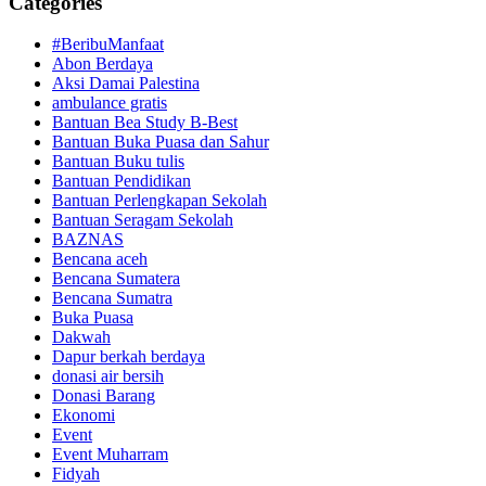
Categories
#BeribuManfaat
Abon Berdaya
Aksi Damai Palestina
ambulance gratis
Bantuan Bea Study B-Best
Bantuan Buka Puasa dan Sahur
Bantuan Buku tulis
Bantuan Pendidikan
Bantuan Perlengkapan Sekolah
Bantuan Seragam Sekolah
BAZNAS
Bencana aceh
Bencana Sumatera
Bencana Sumatra
Buka Puasa
Dakwah
Dapur berkah berdaya
donasi air bersih
Donasi Barang
Ekonomi
Event
Event Muharram
Fidyah