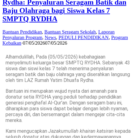
Rydha: Penyaluran Seragam Batik dan
Baju Olahraga bagi Siswa Kelas 7
SMPTQ RYDHA
Bantuan Pendidikan
,
Bantuan Seragam Sekolah
,
Laporan
Penyaluran Program
,
News
,
PEDULI PENDIDIKAN
,
Program
Kebaikan
·
07/05/2026
07/05/2026
Alhamdulillah, Pada (05/05/2026) kebahagiaan
menyelimuti keluarga besar SMPTQ RYDHA. Sebanyak 43
siswa dan siswi kelas 7 telah menerima penyaluran
seragam batik dan baju olahraga yang diserahkan langsung
oleh tim LAZ Rumah Yatim Dhuafa Rydha.
Bantuan ini merupakan wujud nyata dari amanah para
donatur setia RYDHA yang peduli terhadap pendidikan
generasi penghafal Al-Qur’an. Dengan seragam baru ini,
diharapkan para siswa dapat belajar dengan lebih nyaman,
percaya diri, dan bersemangat dalam mengejar cita-cita
mereka.
Kami mengucapkan
Jazakumullah khairan katsiran
kepada
seluruh donatur atas dukungan dan kedermawanannya.