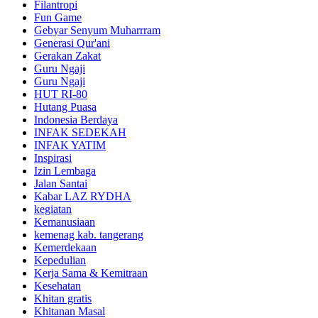
Filantropi
Fun Game
Gebyar Senyum Muharrram
Generasi Qur'ani
Gerakan Zakat
Guru Ngaji
Guru Ngaji
HUT RI-80
Hutang Puasa
Indonesia Berdaya
INFAK SEDEKAH
INFAK YATIM
Inspirasi
Izin Lembaga
Jalan Santai
Kabar LAZ RYDHA
kegiatan
Kemanusiaan
kemenag kab. tangerang
Kemerdekaan
Kepedulian
Kerja Sama & Kemitraan
Kesehatan
Khitan gratis
Khitanan Masal