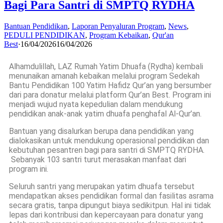
Bagi Para Santri di SMPTQ RYDHA
Bantuan Pendidikan
,
Laporan Penyaluran Program
,
News
,
PEDULI PENDIDIKAN
,
Program Kebaikan
,
Qur'an
Best
·
16/04/2026
16/04/2026
Alhamdulillah, LAZ Rumah Yatim Dhuafa (Rydha) kembali
menunaikan amanah kebaikan melalui program Sedekah
Bantu Pendidikan 100 Yatim Hafidz Qur’an yang bersumber
dari para donatur melalui platform Qur’an Best. Program ini
menjadi wujud nyata kepedulian dalam mendukung
pendidikan anak-anak yatim dhuafa penghafal Al-Qur’an.
Bantuan yang disalurkan berupa dana pendidikan yang
dialokasikan untuk mendukung operasional pendidikan dan
kebutuhan pesantren bagi para santri di SMPTQ RYDHA.
Sebanyak 103 santri turut merasakan manfaat dari
program ini.
Seluruh santri yang merupakan yatim dhuafa tersebut
mendapatkan akses pendidikan formal dan fasilitas asrama
secara gratis, tanpa dipungut biaya sedikitpun. Hal ini tidak
lepas dari kontribusi dan kepercayaan para donatur yang