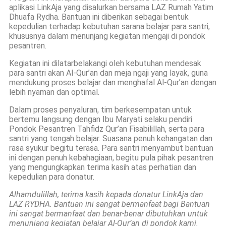
aplikasi LinkAja yang disalurkan bersama LAZ Rumah Yatim
Dhuafa Rydha. Bantuan ini diberikan sebagai bentuk
kepedulian terhadap kebutuhan sarana belajar para santri,
khususnya dalam menunjang kegiatan mengaji di pondok
pesantren.
Kegiatan ini dilatarbelakangi oleh kebutuhan mendesak
para santri akan Al-Qur’an dan meja ngaji yang layak, guna
mendukung proses belajar dan menghafal Al-Qur’an dengan
lebih nyaman dan optimal.
Dalam proses penyaluran, tim berkesempatan untuk
bertemu langsung dengan Ibu Maryati selaku pendiri
Pondok Pesantren Tahfidz Qur’an Fisabilillah, serta para
santri yang tengah belajar. Suasana penuh kehangatan dan
rasa syukur begitu terasa. Para santri menyambut bantuan
ini dengan penuh kebahagiaan, begitu pula pihak pesantren
yang mengungkapkan terima kasih atas perhatian dan
kepedulian para donatur.
Alhamdulillah, terima kasih kepada donatur LinkAja dan
LAZ RYDHA. Bantuan ini sangat bermanfaat bagi Bantuan
ini sangat bermanfaat dan benar-benar dibutuhkan untuk
menunjang kegiatan belajar Al-Qur’an di pondok kami.