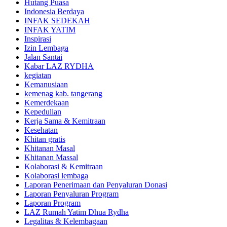
Hutang Puasa
Indonesia Berdaya
INFAK SEDEKAH
INFAK YATIM
Inspirasi
Izin Lembaga
Jalan Santai
Kabar LAZ RYDHA
kegiatan
Kemanusiaan
kemenag kab. tangerang
Kemerdekaan
Kepedulian
Kerja Sama & Kemitraan
Kesehatan
Khitan gratis
Khitanan Masal
Khitanan Massal
Kolaborasi & Kemitraan
Kolaborasi lembaga
Laporan Penerimaan dan Penyaluran Donasi
Laporan Penyaluran Program
Laporan Program
LAZ Rumah Yatim Dhua Rydha
Legalitas & Kelembagaan