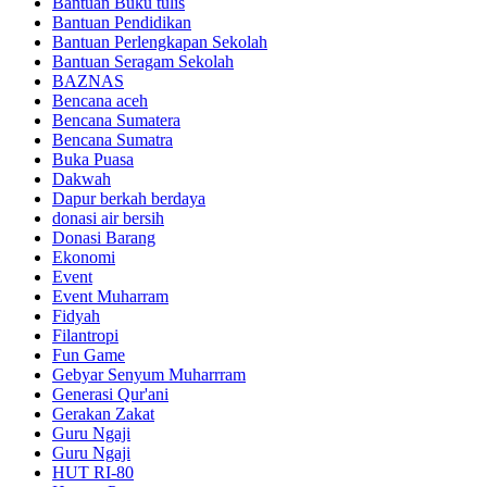
Bantuan Buku tulis
Bantuan Pendidikan
Bantuan Perlengkapan Sekolah
Bantuan Seragam Sekolah
BAZNAS
Bencana aceh
Bencana Sumatera
Bencana Sumatra
Buka Puasa
Dakwah
Dapur berkah berdaya
donasi air bersih
Donasi Barang
Ekonomi
Event
Event Muharram
Fidyah
Filantropi
Fun Game
Gebyar Senyum Muharrram
Generasi Qur'ani
Gerakan Zakat
Guru Ngaji
Guru Ngaji
HUT RI-80