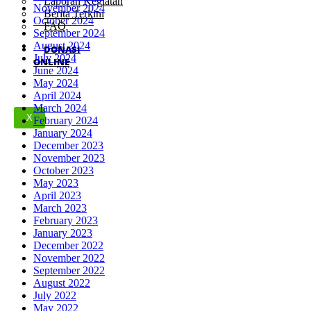
Laporan Kegiatan
November 2024
Berita Terkini
October 2024
FAQ
September 2024
August 2024
DONASI
July 2024
ONLINE
June 2024
May 2024
April 2024
March 2024
X
February 2024
January 2024
December 2023
November 2023
October 2023
May 2023
April 2023
March 2023
February 2023
January 2023
December 2022
November 2022
September 2022
August 2022
July 2022
May 2022