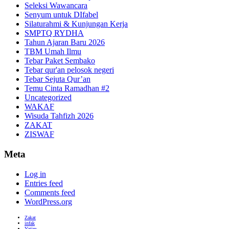
Seleksi Wawancara
Senyum untuk DIfabel
Silaturahmi & Kunjungan Kerja
SMPTQ RYDHA
Tahun Ajaran Baru 2026
TBM Umah Ilmu
Tebar Paket Sembako
Tebar qur'an pelosok negeri
Tebar Sejuta Qur’an
Temu Cinta Ramadhan #2
Uncategorized
WAKAF
Wisuda Tahfizh 2026
ZAKAT
ZISWAF
Meta
Log in
Entries feed
Comments feed
WordPress.org
Zakat
infak
Yatim