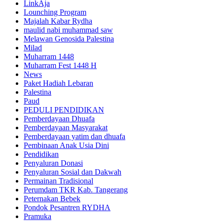
LinkAja
Lounching Program
Majalah Kabar Rydha
maulid nabi muhammad saw
Melawan Genosida Palestina
Milad
Muharram 1448
Muharram Fest 1448 H
News
Paket Hadiah Lebaran
Palestina
Paud
PEDULI PENDIDIKAN
Pemberdayaan Dhuafa
Pemberdayaan Masyarakat
Pemberdayaan yatim dan dhuafa
Pembinaan Anak Usia Dini
Pendidikan
Penyaluran Donasi
Penyaluran Sosial dan Dakwah
Permainan Tradisional
Perumdam TKR Kab. Tangerang
Peternakan Bebek
Pondok Pesantren RYDHA
Pramuka