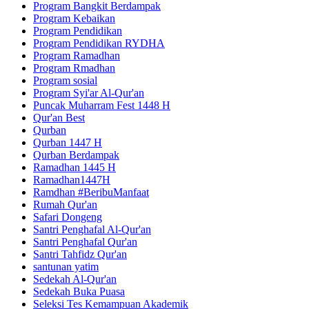
Program Bangkit Berdampak
Program Kebaikan
Program Pendidikan
Program Pendidikan RYDHA
Program Ramadhan
Program Rmadhan
Program sosial
Program Syi'ar Al-Qur'an
Puncak Muharram Fest 1448 H
Qur'an Best
Qurban
Qurban 1447 H
Qurban Berdampak
Ramadhan 1445 H
Ramadhan1447H
Ramdhan #BeribuManfaat
Rumah Qur'an
Safari Dongeng
Santri Penghafal Al-Qur'an
Santri Penghafal Qur'an
Santri Tahfidz Qur'an
santunan yatim
Sedekah Al-Qur'an
Sedekah Buka Puasa
Seleksi Tes Kemampuan Akademik