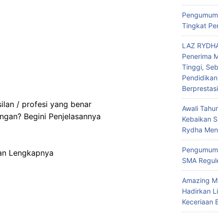
c
Pengumuma
h
Tingkat Pe
f
o
LAZ RYDHA
r
Penerima M
:
Tinggi, Se
Pendidikan
Berprestas
lan / profesi yang benar
Awali Tahu
gan? Begini Penjelasannya
Kebaikan 
Rydha Mene
Pengumuma
san Lengkapnya
SMA Regule
Amazing M
Hadirkan L
Keceriaan 