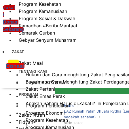
Program Kesehatan
Zakat
Program Kemanusiaan
/
Program Sosial & Dakwah
Donasi
Ramadhan #BeribuManfaat
Sekarang
Semarak Qurban
Gebyar Senyum Muharram
ZAKAT
xzczc
Zakat Maal
Donasi
TENTANG KAMI
Hukum dan Cara menghitung Zakat Penghasilan
Bagaimana Cara Menghitung Zakat Perdagangan
Profil LAZ RYDHA
Zakat Pertanian
PROGRAM
Zakat Emas Perak
Apakah Saham Harus di Zakati? Ini Penjelasan
Program Pendidikan
Home
LAZ Rumah Yatim Dhuafa Rydha (Lem
Program Ekonomi
Zakat Fitrah
sedekah sahabat)
Program Kesehatan
Fidyah
slide zakat
Program Kemanusiaan