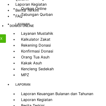
Laporan Kegiatan
Qurban Online
Berita Terkini
Tabungan Qurban
FAQ
LAYANAN
DONASI ONLINE
Layanan Mustahik
X
Kalkulator Zakat
Rekening Donasi
Konfirmasi Donasi
Orang Tua Asuh
Kakak Asuh
Kencleng Sedekah
MPZ
LAPORAN
Laporan Keuangan Bulanan dan Tahunan
Laporan Kegiatan
Berita Terkini