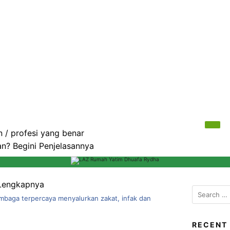
 / profesi yang benar
? Begini Penjelasannya
 Lengkapnya
S
baga terpercaya menyalurkan zakat, infak dan
e
a
r
RECENT