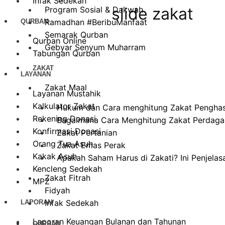
Infak Sedekah
slide zakat
Program Sosial & Dakwah
Ramadhan #BeribuManfaat
QURBAN
Semarak Qurban
Qurban Online
Gebyar Senyum Muharram
Tabungan Qurban
ZAKAT
LAYANAN
Zakat Maal
Layanan Mustahik
Kalkulator Zakat
Hukum dan Cara menghitung Zakat Penghasi
Rekening Donasi
Bagaimana Cara Menghitung Zakat Perdagan
Konfirmasi Donasi
Zakat Pertanian
Orang Tua Asuh
Zakat Emas Perak
Kakak Asuh
Apakah Saham Harus di Zakati? Ini Penjela
Kencleng Sedekah
Zakat Fitrah
MPZ
Fidyah
Infak Sedekah
LAPORAN
Laporan Keuangan Bulanan dan Tahunan
QURBAN