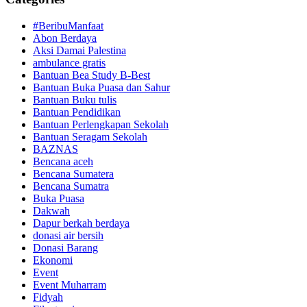
#BeribuManfaat
Abon Berdaya
Aksi Damai Palestina
ambulance gratis
Bantuan Bea Study B-Best
Bantuan Buka Puasa dan Sahur
Bantuan Buku tulis
Bantuan Pendidikan
Bantuan Perlengkapan Sekolah
Bantuan Seragam Sekolah
BAZNAS
Bencana aceh
Bencana Sumatera
Bencana Sumatra
Buka Puasa
Dakwah
Dapur berkah berdaya
donasi air bersih
Donasi Barang
Ekonomi
Event
Event Muharram
Fidyah