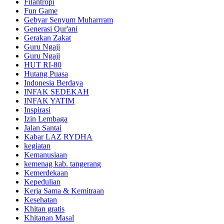
Filantropi
Fun Game
Gebyar Senyum Muharrram
Generasi Qur'ani
Gerakan Zakat
Guru Ngaji
Guru Ngaji
HUT RI-80
Hutang Puasa
Indonesia Berdaya
INFAK SEDEKAH
INFAK YATIM
Inspirasi
Izin Lembaga
Jalan Santai
Kabar LAZ RYDHA
kegiatan
Kemanusiaan
kemenag kab. tangerang
Kemerdekaan
Kepedulian
Kerja Sama & Kemitraan
Kesehatan
Khitan gratis
Khitanan Masal