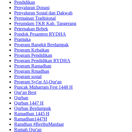
Pendidikan
Penyaluran Donasi
Penyaluran Sosial dan Dakwah
Permainan Tradisional
Perumdam TKR Kab. Tangerang
Peternakan Bebek
Pondok Pesantren RYDHA
Pramuka
Program Bangkit Berdampak
Program Kebaikan
Program Pendidikan
Program Pendidikan RYDHA
Program Ramadhan
Program Rmadhan
Program sosial
Program Syi'ar Al-Qur'an
Puncak Muharram Fest 1448 H
Qur'an Best
Qurban
Qurban 1447 H
Qurban Berdampak
Ramadhan 1445 H
Ramadhan1447H
Ramdhan #BeribuManfaat
Rumah Qur'an