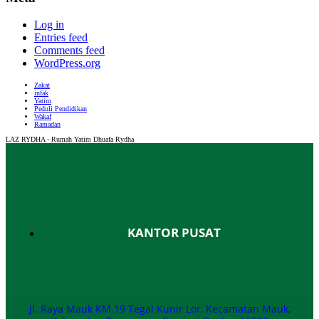
Log in
Entries feed
Comments feed
WordPress.org
Zakat
infak
Yatim
Peduli Pendidikan
Wakaf
Ramadan
LAZ RYDHA - Rumah Yatim Dhuafa Rydha
KANTOR PUSAT
Jl. Raya Mauk KM.19 Tegal Kunir Lor, Kecamatan Mauk,