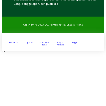
uang, penggelapan, penipuan, dls
Copyright © 2023 LAZ Rumah Yatim Dhuafa Rydha
Beranda
Laporan
Kalkulator
Faq &
Login
Zakat
Kontak