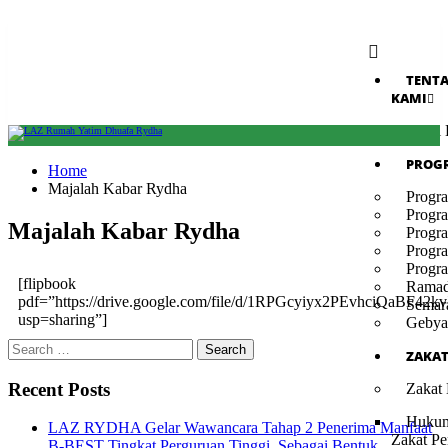
TENT
KAMI
Profi
PROG
Home
Majalah Kabar Rydha
Progr
Progr
Majalah Kabar Rydha
Progr
Progr
Progr
[flipbook
Ramad
pdf=”https://drive.google.com/file/d/1RPGcyiyx2PEvhciQaBF4
Semar
usp=sharing”]
Gebya
ZAKA
Recent Posts
Zakat
Hukum
LAZ RYDHA Gelar Wawancara Tahap 2 Penerima Manfaat
Zakat Pe
B-BEST Tingkat Perguruan Tinggi, Sebagai Bentuk