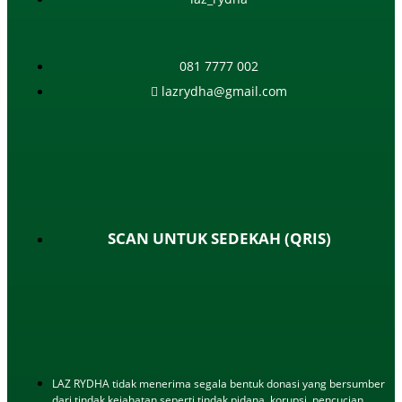
081 7777 002
lazrydha@gmail.com
SCAN UNTUK SEDEKAH (QRIS)
LAZ RYDHA tidak menerima segala bentuk donasi yang bersumber
dari tindak kejahatan seperti tindak pidana, korupsi, pencucian