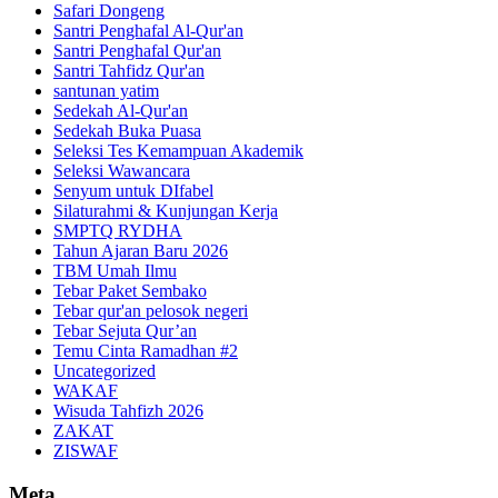
Safari Dongeng
Santri Penghafal Al-Qur'an
Santri Penghafal Qur'an
Santri Tahfidz Qur'an
santunan yatim
Sedekah Al-Qur'an
Sedekah Buka Puasa
Seleksi Tes Kemampuan Akademik
Seleksi Wawancara
Senyum untuk DIfabel
Silaturahmi & Kunjungan Kerja
SMPTQ RYDHA
Tahun Ajaran Baru 2026
TBM Umah Ilmu
Tebar Paket Sembako
Tebar qur'an pelosok negeri
Tebar Sejuta Qur’an
Temu Cinta Ramadhan #2
Uncategorized
WAKAF
Wisuda Tahfizh 2026
ZAKAT
ZISWAF
Meta