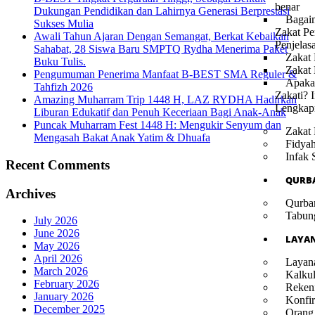
benar
Dukungan Pendidikan dan Lahirnya Generasi Berprestasi
Bagai
Sukses Mulia
Zakat Pe
Awali Tahun Ajaran Dengan Semangat, Berkat Kebaikan
Penjelas
Sahabat, 28 Siswa Baru SMPTQ Rydha Menerima Paket
Zakat 
Buku Tulis.
Zakat
Pengumuman Penerima Manfaat B-BEST SMA Reguler &
Apaka
Tahfizh 2026
Zakati? I
Amazing Muharram Trip 1448 H, LAZ RYDHA Hadirkan
Lengkap
Liburan Edukatif dan Penuh Keceriaan Bagi Anak-Anak
Puncak Muharram Fest 1448 H: Mengukir Senyum dan
Zakat 
Mengasah Bakat Anak Yatim & Dhuafa
Fidya
Infak 
Recent Comments
QURB
Archives
Qurba
Tabun
July 2026
June 2026
LAYA
May 2026
April 2026
Layan
March 2026
Kalkul
February 2026
Reken
January 2026
Konfir
December 2025
Orang