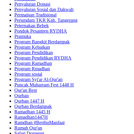
Penyaluran Donasi
Penyaluran Sosial dan Dakwah
Permainan Tradisional
Perumdam TKR Kab. Tangerang
Peternakan Bebek
Pondok Pesantren RYDHA
Pramuka
Program Bangkit Berdampak
Program Kebaikan
Program Pendidikan
Program Pendidikan RYDHA
Program Ramadhan
Program Rmadhan
Program sosial
Program Syi'ar Al-Qur'an
Puncak Muharram Fest 1448 H
Qur'an Best
Qurban
Qurban 1447 H
Qurban Berdampak
Ramadhan 1445 H
Ramadhan1447H
Ramdhan #BeribuManfaat
Rumah Qur'an
Safari Dongeng