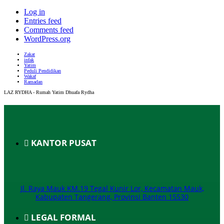
Log in
Entries feed
Comments feed
WordPress.org
Zakat
infak
Yatim
Peduli Pendidikan
Wakaf
Ramadan
LAZ RYDHA - Rumah Yatim Dhuafa Rydha
KANTOR PUSAT
Jl. Raya Mauk KM.19 Tegal Kunir Lor, Kecamatan Mauk,
Kabupaten Tangerang, Provinsi Banten 15530
LEGAL FORMAL