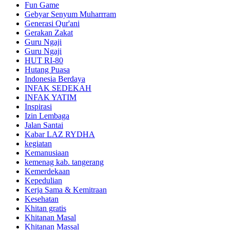
Fun Game
Gebyar Senyum Muharrram
Generasi Qur'ani
Gerakan Zakat
Guru Ngaji
Guru Ngaji
HUT RI-80
Hutang Puasa
Indonesia Berdaya
INFAK SEDEKAH
INFAK YATIM
Inspirasi
Izin Lembaga
Jalan Santai
Kabar LAZ RYDHA
kegiatan
Kemanusiaan
kemenag kab. tangerang
Kemerdekaan
Kepedulian
Kerja Sama & Kemitraan
Kesehatan
Khitan gratis
Khitanan Masal
Khitanan Massal