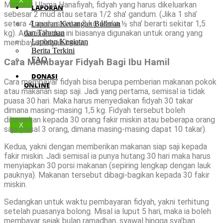
X
Menurut Ulama Hanafiyah, fidyah yang harus dikeluarkan
LAPORAN
sebesar 2 mud atau setara 1/2 sha’ gandum. (Jika 1 sha’
setara 4 mud= sekitar 3 kg. Maka ½ sha’ berarti sekitar 1,5
Laporan Keuangan Bulanan
dan Tahunan
kg). Aturan kedua ini biasanya digunakan untuk orang yang
Laporan Kegiatan
membayar fidyah beras.
Berita Terkini
FAQ
Cara Membayar Fidyah Bagi Ibu Hamil
DONASI
Cara membayar fidyah bisa berupa pemberian makanan pokok
ONLINE
atau makanan siap saji. Jadi yang pertama, semisal ia tidak
puasa 30 hari. Maka harus menyediakan fidyah 30 takar
dimana masing-masing 1,5 kg. Fidyah tersebut boleh
dibayarkan kepada 30 orang fakir miskin atau beberapa orang
X
saja (misal 3 orang, dimana masing-masing dapat 10 takar).
Kedua, yakni dengan memberikan makanan siap saji kepada
fakir miskin. Jadi semisal ia punya hutang 30 hari maka harus
menyiapkan 30 porsi makanan (sepiring lengkap dengan lauk
pauknya). Makanan tersebut dibagi-bagikan kepada 30 fakir
miskin.
Sedangkan untuk waktu pembayaran fidyah, yakni terhitung
setelah puasanya bolong. Misal ia luput 5 hari, maka ia boleh
membayar sejak bulan ramadhan, syawal hingga sya’ban.