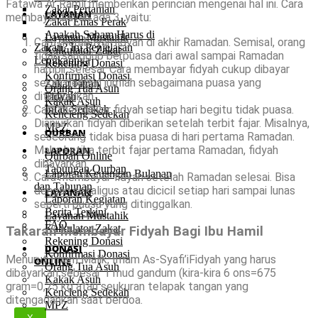
Fatawa Ar Ramli memberikan perincian mengenai hal ini. Cara
Zakat Pertanian
LAYANAN
membayar fidyah ada 3, yaitu:
Zakat Emas Perak
Apakah Saham Harus di
Layanan Mustahik
Cara membayar fidyah di akhir Ramadan. Semisal, orang
Zakati? Ini Penjelasan
Kalkulator Zakat
tidak sanggup berpuasa dari awal sampai Ramadan
Lengkapnya
Rekening Donasi
hampir selesai. Cara membayar fidyah cukup dibayar
Konfirmasi Donasi
sekali dengan jumlah sebagaimana puasa yang
Zakat Fitrah
Orang Tua Asuh
ditinggalkan.
Fidyah
Kakak Asuh
Cara membayar fidyah setiap hari begitu tidak puasa.
Infak Sedekah
Kencleng Sedekah
Dianjurkan fidyah diberikan setelah terbit fajar. Misalnya,
MPZ
QURBAN
seseorang tidak bisa puasa di hari pertama Ramadan.
Maka ketika terbit fajar pertama Ramadan, fidyah
LAPORAN
Qurban Online
dibayarkan.
Tabungan Qurban
Laporan Keuangan Bulanan
Cara membayar fidyah setelah Ramadan selesai. Bisa
dan Tahunan
dengan sekaligus atau dicicil setiap hari sampai lunas
LAYANAN
Laporan Kegiatan
seperti puasa yang ditinggalkan.
Berita Terkini
Layanan Mustahik
FAQ
Kalkulator Zakat
Takaran Membayar Fidyah Bagi Ibu Hamil
Rekening Donasi
DONASI
Konfirmasi Donasi
Menurut Imam Malik, Imam As-Syafi’iFidyah yang harus
ONLINE
Orang Tua Asuh
dibayarkan sebesar 1 mud gandum (kira-kira 6 ons=675
Kakak Asuh
gram=0,75 kg atau seukuran telapak tangan yang
Kencleng Sedekah
ditengadahkan saat berdoa.
MPZ