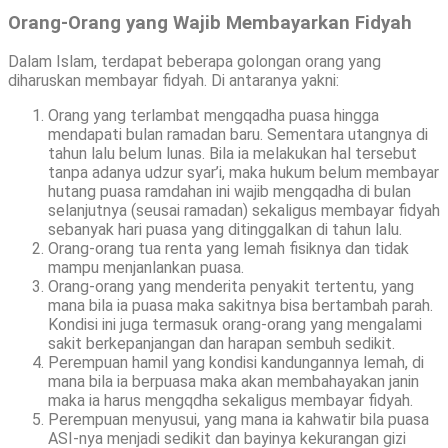
Orang-Orang yang Wajib Membayarkan Fidyah
Dalam Islam, terdapat beberapa golongan orang yang
diharuskan membayar fidyah. Di antaranya yakni:
Orang yang terlambat mengqadha puasa hingga
mendapati bulan ramadan baru. Sementara utangnya di
tahun lalu belum lunas. Bila ia melakukan hal tersebut
tanpa adanya udzur syar’i, maka hukum belum membayar
hutang puasa ramdahan ini wajib mengqadha di bulan
selanjutnya (seusai ramadan) sekaligus membayar fidyah
sebanyak hari puasa yang ditinggalkan di tahun lalu.
Orang-orang tua renta yang lemah fisiknya dan tidak
mampu menjanlankan puasa.
Orang-orang yang menderita penyakit tertentu, yang
mana bila ia puasa maka sakitnya bisa bertambah parah.
Kondisi ini juga termasuk orang-orang yang mengalami
sakit berkepanjangan dan harapan sembuh sedikit.
Perempuan hamil yang kondisi kandungannya lemah, di
mana bila ia berpuasa maka akan membahayakan janin
maka ia harus mengqdha sekaligus membayar fidyah.
Perempuan menyusui, yang mana ia kahwatir bila puasa
ASI-nya menjadi sedikit dan bayinya kekurangan gizi