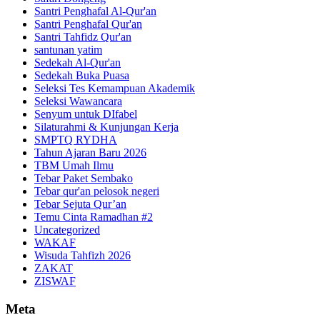
Santri Penghafal Al-Qur'an
Santri Penghafal Qur'an
Santri Tahfidz Qur'an
santunan yatim
Sedekah Al-Qur'an
Sedekah Buka Puasa
Seleksi Tes Kemampuan Akademik
Seleksi Wawancara
Senyum untuk DIfabel
Silaturahmi & Kunjungan Kerja
SMPTQ RYDHA
Tahun Ajaran Baru 2026
TBM Umah Ilmu
Tebar Paket Sembako
Tebar qur'an pelosok negeri
Tebar Sejuta Qur’an
Temu Cinta Ramadhan #2
Uncategorized
WAKAF
Wisuda Tahfizh 2026
ZAKAT
ZISWAF
Meta