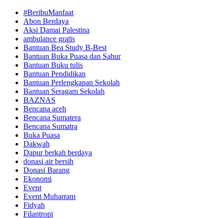
#BeribuManfaat
Abon Berdaya
Aksi Damai Palestina
ambulance gratis
Bantuan Bea Study B-Best
Bantuan Buka Puasa dan Sahur
Bantuan Buku tulis
Bantuan Pendidikan
Bantuan Perlengkapan Sekolah
Bantuan Seragam Sekolah
BAZNAS
Bencana aceh
Bencana Sumatera
Bencana Sumatra
Buka Puasa
Dakwah
Dapur berkah berdaya
donasi air bersih
Donasi Barang
Ekonomi
Event
Event Muharram
Fidyah
Filantropi