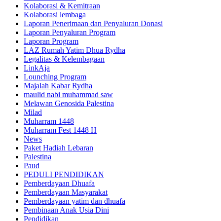
Kolaborasi & Kemitraan
Kolaborasi lembaga
Laporan Penerimaan dan Penyaluran Donasi
Laporan Penyaluran Program
Laporan Program
LAZ Rumah Yatim Dhua Rydha
Legalitas & Kelembagaan
LinkAja
Lounching Program
Majalah Kabar Rydha
maulid nabi muhammad saw
Melawan Genosida Palestina
Milad
Muharram 1448
Muharram Fest 1448 H
News
Paket Hadiah Lebaran
Palestina
Paud
PEDULI PENDIDIKAN
Pemberdayaan Dhuafa
Pemberdayaan Masyarakat
Pemberdayaan yatim dan dhuafa
Pembinaan Anak Usia Dini
Pendidikan