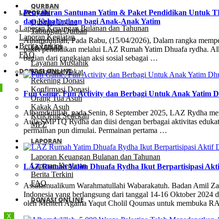
QURBAN
LAPORAN
Penyaluran Santunan Yatim & Paket Pendidikan Untu
dan Kebahagiaan bagi Anak-Anak Yatim
Qurban Online
Laporan Keuangan Bulanan dan Tahunan
Tabungan Qurban
Laporan Kegiatan
Alhamdulillah, Pada Rabu, (15/04/2026), Dalam rangka memper
Berita Terkini
LAYANAN
paket pendidikan melalui LAZ Rumah Yatim Dhuafa rydha. A
FAQ
bagian dari rangkaian aksi sosial sebagai …
Layanan Mustahik
DONASI ONLINE
Kalkulator Zakat
Rekening Donasi
Konfirmasi Donasi
Fun Game, Fun Activity dan Berbagi Untuk Anak Yatim 
Orang Tua Asuh
Kakak Asuh
Alhamdulillah, pada Senin, 8 September 2025, LAZ Rydha men
Kencleng Sedekah
Aula SMPTQ Rydha dan diisi dengan berbagai aktivitas edukat
MPZ
permainan pun dimulai. Permainan pertama …
LAPORAN
Laporan Keuangan Bulanan dan Tahunan
Laporan Kegiatan
LAZ Rumah Yatim Dhuafa Rydha Ikut Berpartisipasi A
Berita Terkini
FAQ
Assalamualikum Warahmatullahi Wabarakatuh. Badan Amil Z
Indonesia yang berlangsung dari tanggal 14-16 Oktober 2024 
DONASI ONLINE
oleh Menteri Agama Yaqut Cholil Qoumas untuk membuk
X