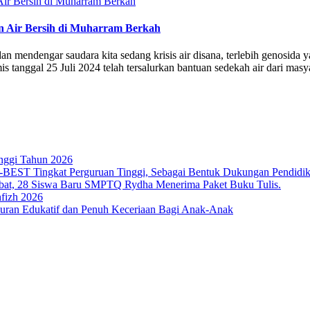
an Air Bersih di Muharram Berkah
mendengar saudara kita sedang krisis air disana, terlebih genosida ya
tanggal 25 Juli 2024 telah tersalurkan bantuan sedekah air dari masyar
nggi Tahun 2026
T Tingkat Perguruan Tinggi, Sebagai Bentuk Dukungan Pendidikan 
bat, 28 Siswa Baru SMPTQ Rydha Menerima Paket Buku Tulis.
fizh 2026
an Edukatif dan Penuh Keceriaan Bagi Anak-Anak