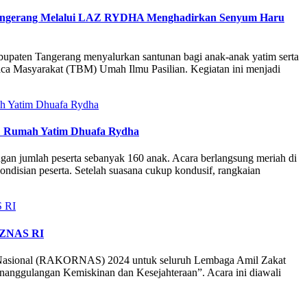
Tangerang Melalui LAZ RYDHA Menghadirkan Senyum Haru
bupaten Tangerang menyalurkan santunan bagi anak-anak yatim serta
 Masyarakat (TBM) Umah Ilmu Pasilian. Kegiatan ini menjadi
AZ Rumah Yatim Dhuafa Rydha
an jumlah peserta sebanyak 160 anak. Acara berlangsung meriah di
disian peserta. Setelah suasana cukup kondusif, rangkaian
BAZNAS RI
a Nasional (RAKORNAS) 2024 untuk seluruh Lembaga Amil Zakat
enanggulangan Kemiskinan dan Kesejahteraan”. Acara ini diawali