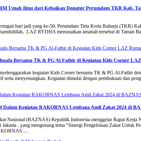
k TBM Umah Ilmu dari Kebaikan Donatur Perumdam TKR Kab. 
ingati hari jadi yang ke-50, Perumdam Tirta Kerta Raharja (TKR) Ka
lhamdulillah, LAZ RYDHA menunaikan amanah tersebut di Taman Baca
Dhuafa Bersama TK & PG Al-Fathir di Kegiatan Kids Corner L
yelenggarakan kegiatan Kids Corner bersama TK & PG Al-Fathir deng
if serta menyenangkan. Kegiatan dimulai dengan pembukaan dan pengon
ktif Dalam Kegiatan RAKORNAS Lembaga Amil Zakat 2024 di 
akat Nasional (BAZNAS) Republik Indonesia menggelar Rapat Kerj
di Jakarta , yang mengusung tema “Sinergi Pengelolaan Zakat Untuk P
a RAKORNAS …