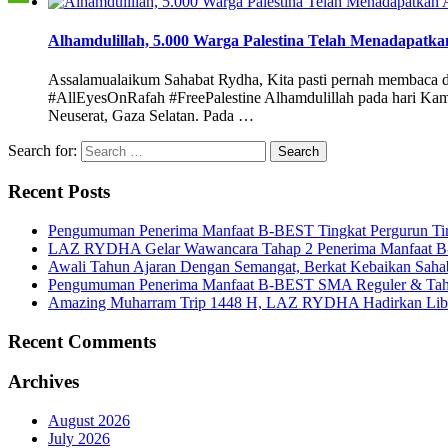
Alhamdulillah, 5.000 Warga Palestina Telah Menadapatk
Assalamualaikum Sahabat Rydha, Kita pasti pernah membaca dan 
#AllEyesOnRafah #FreePalestine Alhamdulillah pada hari Kamis 
Neuserat, Gaza Selatan. Pada …
Search for:
Recent Posts
Pengumuman Penerima Manfaat B-BEST Tingkat Pergurun Ti
LAZ RYDHA Gelar Wawancara Tahap 2 Penerima Manfaat B-BES
Awali Tahun Ajaran Dengan Semangat, Berkat Kebaikan Saha
Pengumuman Penerima Manfaat B-BEST SMA Reguler & Tah
Amazing Muharram Trip 1448 H, LAZ RYDHA Hadirkan Libur
Recent Comments
Archives
August 2026
July 2026