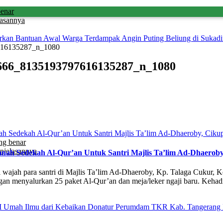
benar
lasannya
Bantuan Awal Warga Terdampak Angin Puting Beliung di Sukadi
616135287_n_1080
666_8135193797616135287_n_1080
ng benar
njelasannya
h Sedekah Al-Qur’an Untuk Santri Majlis Ta’lim Ad-Dhaeroby
ri wajah para santri di Majlis Ta’lim Ad-Dhaeroby, Kp. Talaga Cukur
 menyalurkan 25 paket Al-Qur’an dan meja/leker ngaji baru. Kehad