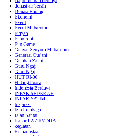
Dapur berkah berdaya
donasi air bersih
Donasi Barang
Ekonomi
Event
Event Muharram
Fidyah
Filantropi
Fun Game
Gebyar Senyum Muharrram
Generasi Qur'ani
Gerakan Zakat
Guru Ngaji
Guru Ngaji
HUT RI-80
Hutang Puasa
Indonesia Berdaya
INFAK SEDEKAH
INFAK YATIM
Inspirasi
Izin Lembaga
Jalan Santai
Kabar LAZ RYDHA
kegiatan
Kemanusiaan