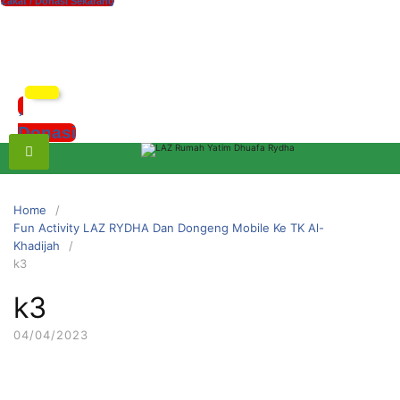
Zakat / Donasi Sekarang
xzczc
Donasi
Home
Fun Activity LAZ RYDHA Dan Dongeng Mobile Ke TK Al-
Khadijah
k3
k3
04/04/2023