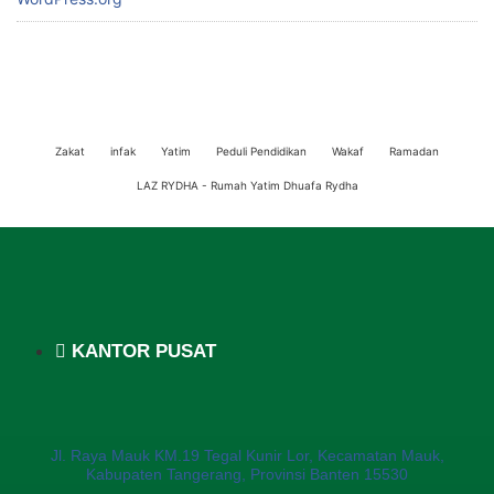
Zakat
infak
Yatim
Peduli Pendidikan
Wakaf
Ramadan
LAZ RYDHA - Rumah Yatim Dhuafa Rydha
KANTOR PUSAT
Jl. Raya Mauk KM.19 Tegal Kunir Lor, Kecamatan Mauk,
Kabupaten Tangerang, Provinsi Banten 15530