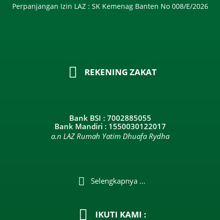
Perpanjangan Izin LAZ : SK Kemenag Banten No 008/E/2026​
REKENING ZAKAT
Bank BSI : 7002885055
Bank Mandiri : 1550030122017
a.n LAZ Rumah Yatim Dhuafa Rydha
Selengkapnya ...
IKUTI KAMI :