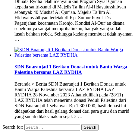
Dhuafa Rydha telah menyalurkan Program Syiar Qur’an
kepada santri-santri di Majelis Ta’lim Al-Hidayatusshibyan
sebanyak 40 Mushaf Al-Qur’an. Majelis Ta’lim Al-
Hidayatusshibyan terletak di Kp. Sumur buyut. Ds.
Pagenjahan kecamatan Kronjo. Kondisi Al-Qur’an disana
sebelumnya sangat memprihatinkan, banyak yang sudah
lusuh bahkan robek. Sehingga kadang membuat tidak nyaman
…
SDN Buaranjati 1 Berikan Donasi untuk Bantu Warga
Palestina bersama LAZ RYDHA
Beranda > Berita SDN Buaranjati 1 Berikan Donasi untuk
Bantu Warga Palestina bersama LAZ RYDHA LAZ
RYDHA 28 November 2023 Alhamdulillah pada (28/11)
LAZ RYDHA telah menerima donasi Peduli Palestina dari
SDN Buaranjati 1 sebanyak Rp 1.300.000, hasil donasi ini
didapatkan dari hasil galang donasi dari para guru dan murid
yang sudah dilaksanakan sejak 2 …
Search for: