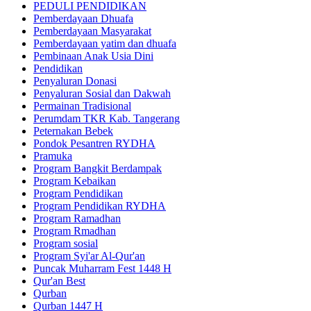
PEDULI PENDIDIKAN
Pemberdayaan Dhuafa
Pemberdayaan Masyarakat
Pemberdayaan yatim dan dhuafa
Pembinaan Anak Usia Dini
Pendidikan
Penyaluran Donasi
Penyaluran Sosial dan Dakwah
Permainan Tradisional
Perumdam TKR Kab. Tangerang
Peternakan Bebek
Pondok Pesantren RYDHA
Pramuka
Program Bangkit Berdampak
Program Kebaikan
Program Pendidikan
Program Pendidikan RYDHA
Program Ramadhan
Program Rmadhan
Program sosial
Program Syi'ar Al-Qur'an
Puncak Muharram Fest 1448 H
Qur'an Best
Qurban
Qurban 1447 H