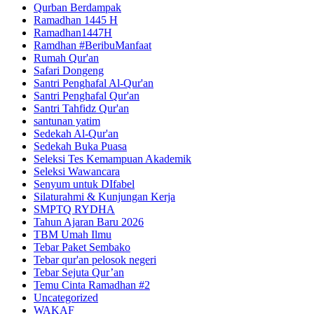
Qurban Berdampak
Ramadhan 1445 H
Ramadhan1447H
Ramdhan #BeribuManfaat
Rumah Qur'an
Safari Dongeng
Santri Penghafal Al-Qur'an
Santri Penghafal Qur'an
Santri Tahfidz Qur'an
santunan yatim
Sedekah Al-Qur'an
Sedekah Buka Puasa
Seleksi Tes Kemampuan Akademik
Seleksi Wawancara
Senyum untuk DIfabel
Silaturahmi & Kunjungan Kerja
SMPTQ RYDHA
Tahun Ajaran Baru 2026
TBM Umah Ilmu
Tebar Paket Sembako
Tebar qur'an pelosok negeri
Tebar Sejuta Qur’an
Temu Cinta Ramadhan #2
Uncategorized
WAKAF