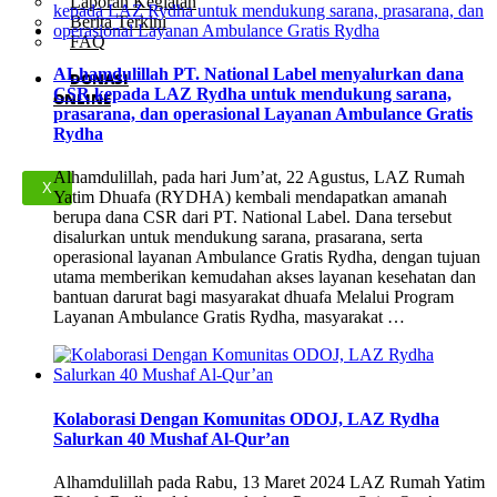
Laporan Kegiatan
Berita Terkini
FAQ
ALhamdulillah PT. National Label menyalurkan dana
DONASI
CSR kepada LAZ Rydha untuk mendukung sarana,
ONLINE
prasarana, dan operasional Layanan Ambulance Gratis
Rydha
Alhamdulillah, pada hari Jum’at, 22 Agustus, LAZ Rumah
X
Yatim Dhuafa (RYDHA) kembali mendapatkan amanah
berupa dana CSR dari PT. National Label. Dana tersebut
disalurkan untuk mendukung sarana, prasarana, serta
operasional layanan Ambulance Gratis Rydha, dengan tujuan
utama memberikan kemudahan akses layanan kesehatan dan
bantuan darurat bagi masyarakat dhuafa Melalui Program
Layanan Ambulance Gratis Rydha, masyarakat …
Kolaborasi Dengan Komunitas ODOJ, LAZ Rydha
Salurkan 40 Mushaf Al-Qur’an
Alhamdulillah pada Rabu, 13 Maret 2024 LAZ Rumah Yatim