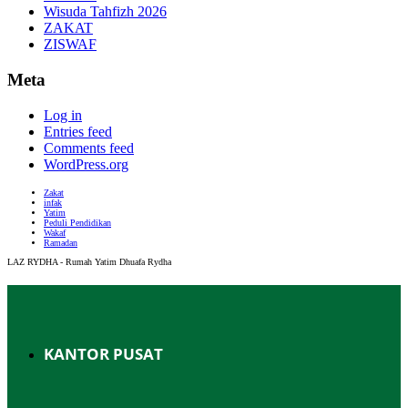
Wisuda Tahfizh 2026
ZAKAT
ZISWAF
Meta
Log in
Entries feed
Comments feed
WordPress.org
Zakat
infak
Yatim
Peduli Pendidikan
Wakaf
Ramadan
LAZ RYDHA - Rumah Yatim Dhuafa Rydha
KANTOR PUSAT