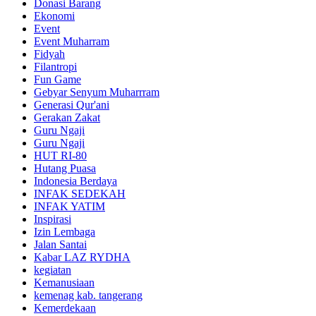
Donasi Barang
Ekonomi
Event
Event Muharram
Fidyah
Filantropi
Fun Game
Gebyar Senyum Muharrram
Generasi Qur'ani
Gerakan Zakat
Guru Ngaji
Guru Ngaji
HUT RI-80
Hutang Puasa
Indonesia Berdaya
INFAK SEDEKAH
INFAK YATIM
Inspirasi
Izin Lembaga
Jalan Santai
Kabar LAZ RYDHA
kegiatan
Kemanusiaan
kemenag kab. tangerang
Kemerdekaan