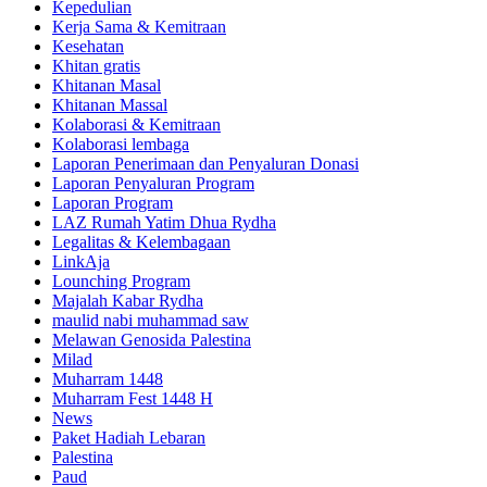
Kepedulian
Kerja Sama & Kemitraan
Kesehatan
Khitan gratis
Khitanan Masal
Khitanan Massal
Kolaborasi & Kemitraan
Kolaborasi lembaga
Laporan Penerimaan dan Penyaluran Donasi
Laporan Penyaluran Program
Laporan Program
LAZ Rumah Yatim Dhua Rydha
Legalitas & Kelembagaan
LinkAja
Lounching Program
Majalah Kabar Rydha
maulid nabi muhammad saw
Melawan Genosida Palestina
Milad
Muharram 1448
Muharram Fest 1448 H
News
Paket Hadiah Lebaran
Palestina
Paud