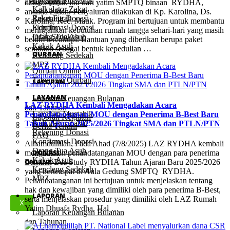
Lengkapnya
dhuafa untuk ibu dari yatim SMPTQ binaan RYDHA,
Kalkulator Zakat
ananda Zidan. Penyaluran dilakukan di Kp. Karolina, Ds.
Rekening Donasi
Zakat Fitrah
Karolina, Kec. Mauk. Program ini bertujuan untuk membantu
Konfirmasi Donasi
Fidyah
meringankan kebutuhan rumah tangga sehari-hari yang masih
Orang Tua Asuh
Infak Sedekah
belum tercukupi. Bantuan yang diberikan berupa paket
Kakak Asuh
sembako sebagai bentuk kepedulian …
QURBAN
Kencleng Sedekah
MPZ
Qurban Online
Tabungan Qurban
LAPORAN
LAYANAN
Laporan Keuangan Bulanan
LAZ RYDHA Kembali Mengadakan Acara
dan Tahunan
Layanan Mustahik
Penandatanganan MOU dengan Penerima B-Best Baru
Laporan Kegiatan
Kalkulator Zakat
Tahun Ajaran 2025/2026 Tingkat SMA dan PTLN/PTN
Berita Terkini
Rekening Donasi
FAQ
Konfirmasi Donasi
Alhamdulillah, Pada Ahad (7/8/2025) LAZ RYDHA kembali
Orang Tua Asuh
DONASI
mengadakan penandatanganan MOU dengan para penerima
Kakak Asuh
ONLINE
Bantuan Bea Study RYDHA Tahun Ajaran Baru 2025/2026
Kencleng Sedekah
yang bertempat di Aula Gedung SMPTQ RYDHA.
MPZ
Penandatanganan ini bertujuan untuk menjelaskan tentang
hak dan kewajiban yang dimiliki oleh para penerima B-Best,
LAPORAN
serta menjelaskan prosedur yang dimiliki oleh LAZ Rumah
X
Yatim Dhuafa Rydha. Hal …
Laporan Keuangan Bulanan
dan Tahunan