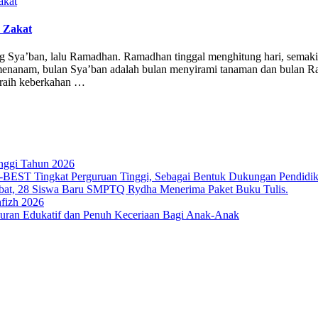
 Zakat
ng Sya’ban, lalu Ramadhan. Ramadhan tinggal menghitung hari, sema
menanam, bulan Sya’ban adalah bulan menyirami tanaman dan bulan R
eraih keberkahan …
nggi Tahun 2026
T Tingkat Perguruan Tinggi, Sebagai Bentuk Dukungan Pendidikan 
bat, 28 Siswa Baru SMPTQ Rydha Menerima Paket Buku Tulis.
fizh 2026
an Edukatif dan Penuh Keceriaan Bagi Anak-Anak