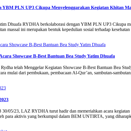
 YBM PLN UP3 Cikupa Menyelenggarakan Kegiatan Khitan Massa
atim Dhuafa RYDHA berkolaborasi dengan YBM PLN UP3 Cikupa menye
itan massal ini merupakan bentuk kepedulian sosial terhadap kesehata
cara Showcase B-Best Bantuan Bea Study Yatim Dhuafa
Rydha telah Menggelar Kegiatan Showcase B-Best Bantuan Bea Study 
ra mulai dari pembukaan, pembacaan Al-Qur’an, sambutan-sambutan, 
2023
/05/23, LAZ RYDHA turut hadir dan memeriahkan acara kegiatan ya
 oleh para aktivis yang berkumpul dalam BEM UNTIRTA, yang diharapk