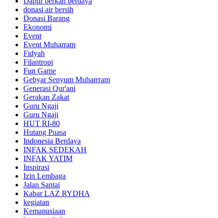
Dapur berkah berdaya
donasi air bersih
Donasi Barang
Ekonomi
Event
Event Muharram
Fidyah
Filantropi
Fun Game
Gebyar Senyum Muharrram
Generasi Qur'ani
Gerakan Zakat
Guru Ngaji
Guru Ngaji
HUT RI-80
Hutang Puasa
Indonesia Berdaya
INFAK SEDEKAH
INFAK YATIM
Inspirasi
Izin Lembaga
Jalan Santai
Kabar LAZ RYDHA
kegiatan
Kemanusiaan