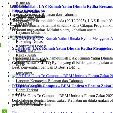
QURBAN
LAPORAN
Alhamdulillah, LAZ Rumah Yatim Dhuafa Rydha Bersama
Klinik Kita Cikupa
Qurban Online
Laporan Keuangan Bulanan dan Tahunan
Tabungan Qurban
Laporan Kegiatan
Tangerang – Alhamdulillah pada (29/12/2025), LAZ Rumah Y
Berita Terkini
LAYANAN
yatim dan dhuafa.bertempat di Klinik Kita Cikupa. Program kh
FAQ
ekonomi masyarakat. Melalui sinergi kebaikan antara …
Layanan Mustahik
DONASI ONLINE
Kalkulator Zakat
Rekening Donasi
Konfirmasi Donasi
SUKSES!!! LAZ Rumah Yatim Dhuafa Rydha Menggelar A
Orang Tua Asuh
Kakak Asuh
Tangerang (25/8/24) Alhamdulillah LAZ Rumah Yatim Dhuafa 
Kencleng Sedekah
Gedung Wakaf SMPTQ Rydha yang di isi dengan rangkaian aca
MPZ
Best, penyerahan bantuan B-Best YBM …
LAPORAN
Laporan Keuangan Bulanan dan Tahunan
Laporan Kegiatan
RYDHA Goes To Campus – BEM Untirta x Forum Zakat 
Berita Terkini
FAQ
RYDHA Goes To Campus – BEM Untirta x Forum Zakat 2023 30
berkolaboran dengan forum zakat. Kegiatan ini dilaksanakan
DONASI ONLINE
generasi millenial terkait …
X