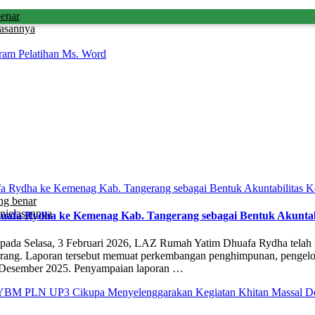
benar
lasannya
am Pelatihan Ms. Word
ng benar
njelasannya
afa Rydha ke Kemenag Kab. Tangerang sebagai Bentuk Akuntab
 pada Selasa, 3 Februari 2026, LAZ Rumah Yatim Dhuafa Rydha tel
g. Laporan tersebut memuat perkembangan penghimpunan, pengelolaan,
gga Desember 2025. Penyampaian laporan …