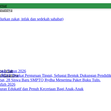
benar
lasannya
kan zakat, infak dan sedekah sahabat)
ng benar
nggi Tahun 2026
njelasannya
T Tingkat Perguruan Tinggi, Sebagai Bentuk Dukungan Pendidikan 
bat, 28 Siswa Baru SMPTQ Rydha Menerima Paket Buku Tulis.
fizh 2026
an Edukatif dan Penuh Keceriaan Bagi Anak-Anak