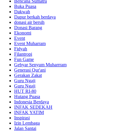
Bencana Sumatra
Buka Puasa
Dakwah
Dapur berkah berdaya
donasi air bersih
Donasi Barang
Ekonomi
Event
Event Muharram
Fidyah
Filantropi
Fun Game
Gebyar Senyum Muharrram
Generasi Qur'ani
Gerakan Zakat
Guru Ngaji
Guru Ngaji
HUT RI-80
Hutang Puasa
Indonesia Berdaya
INFAK SEDEKAH
INFAK YATIM
Inspirasi
Izin Lembaga
Jalan Santai