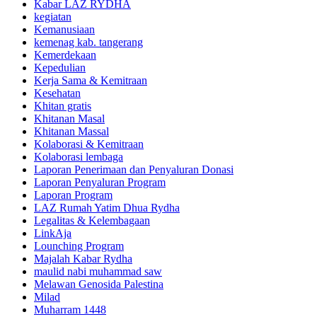
Kabar LAZ RYDHA
kegiatan
Kemanusiaan
kemenag kab. tangerang
Kemerdekaan
Kepedulian
Kerja Sama & Kemitraan
Kesehatan
Khitan gratis
Khitanan Masal
Khitanan Massal
Kolaborasi & Kemitraan
Kolaborasi lembaga
Laporan Penerimaan dan Penyaluran Donasi
Laporan Penyaluran Program
Laporan Program
LAZ Rumah Yatim Dhua Rydha
Legalitas & Kelembagaan
LinkAja
Lounching Program
Majalah Kabar Rydha
maulid nabi muhammad saw
Melawan Genosida Palestina
Milad
Muharram 1448