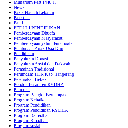
Muharram Fest 1448 H
News
Paket Hadiah Lebaran
Palestina
Paud
PEDULI PENDIDIKAN
Pemberdayaan Dhuafa
Pemberdayaan Masyarakat
Pemberdayaan yatim dan dhuafa
Pembinaan Anak Usia Dini
Pendidikan
Penyaluran Donasi
Penyaluran Sosial dan Dakwah
Permainan Tradisional
Perumdam TKR Kab. Tangerang
Peternakan Bebek
Pondok Pesantren RYDHA
Pramuka
Program Bangkit Berdampak
Program Kebaikan
Program Pendidikan
Program Pendidikan RYDHA
Program Ramadhan
Program Rmadhan
Program sosial