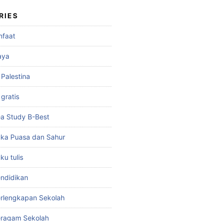
RIES
nfaat
aya
 Palestina
gratis
a Study B-Best
ka Puasa dan Sahur
u tulis
ndidikan
rlengkapan Sekolah
eragam Sekolah