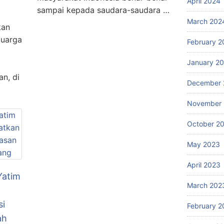
April 2024
sampai kepada saudara-saudara …
March 202
kan
luarga
February 2
January 2
n, di
December 
November
October 2
May 2023
April 2023
Yatim
March 202
i
February 2
ah