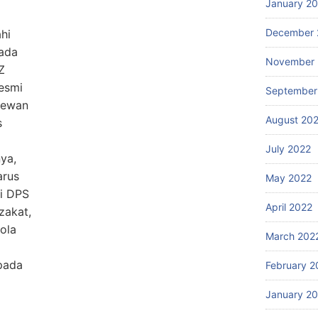
January 2
December 
hi
pada
November 
Z
esmi
September
Dewan
August 20
s
July 2022
ya,
arus
May 2022
i DPS
April 2022
zakat,
ola
March 202
pada
February 2
January 2