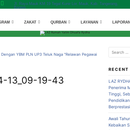
Jl. Raya Mauk KM.19 Tegal Kunir Lor, Mauk, Kab. Tangerang,
Banten
GRAM
ZAKAT
QURBAN
LAYANAN
LAPORA
 Dengan YBM PLN UP3 Teluk Naga "Relawan Pegawai
RECENT
4-13_09-19-43
LAZ RYDHA
Penerima M
Tinggi, Se
Pendidikan
Berprestas
Awali Tahu
Kebaikan 