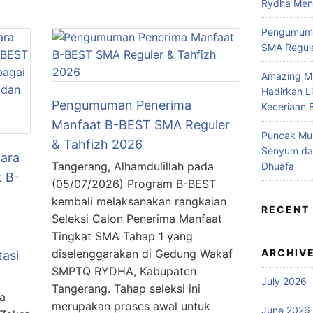
Rydha Mene
Pengumuma
SMA Regule
Amazing M
Hadirkan L
Pengumuman Penerima
Keceriaan 
Manfaat B-BEST SMA Reguler
Puncak Muh
& Tahfizh 2026
Senyum da
ara
Tangerang, Alhamdulillah pada
Dhuafa
 B-
(05/07/2026) Program B-BEST
kembali melaksanakan rangkaian
RECENT
Seleksi Calon Penerima Manfaat
Tingkat SMA Tahap 1 yang
diselenggarakan di Gedung Wakaf
ARCHIV
tasi
SMPTQ RYDHA, Kabupaten
July 2026
Tangerang. Tahap seleksi ini
a
merupakan proses awal untuk
June 2026