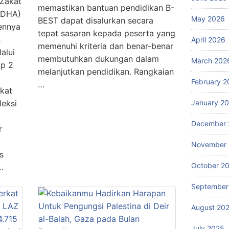
 Zakat
memastikan bantuan pendidikan B-
YDHA)
May 2026
BEST dapat disalurkan secara
ennya
tepat sasaran kepada peserta yang
n
April 2026
memenuhi kriteria dan benar-benar
alui
membutuhkan dukungan dalam
March 202
p 2
melanjutkan pendidikan. Rangkaian
February 2
…
gkat
leksi
January 2
December 
r
November
s
October 2
…
September
August 20
July 2025