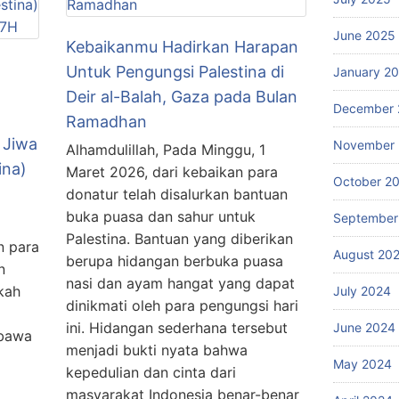
June 2025
Kebaikanmu Hadirkan Harapan
Untuk Pengungsi Palestina di
January 2
Deir al-Balah, Gaza pada Bulan
December 
Ramadhan
 Jiwa
November
Alhamdulillah, Pada Minggu, 1
ina)
Maret 2026, dari kebaikan para
October 2
donatur telah disalurkan bantuan
buka puasa dan sahur untuk
September
Palestina. Bantuan yang diberikan
n para
August 20
berupa hidangan berbuka puasa
n
nasi dan ayam hangat yang dapat
kah
July 2024
dinikmati oleh para pengungsi hari
ini. Hidangan sederhana tersebut
June 2024
mbawa
menjadi bukti nyata bahwa
May 2024
kepedulian dan cinta dari
masyarakat Indonesia benar-benar