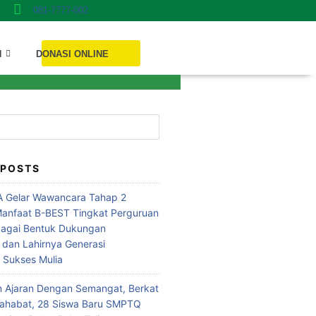
081-7777-002
Donasi ONLINE
N
DONASI ONLINE
 POSTS
 Gelar Wawancara Tahap 2
anfaat B-BEST Tingkat Perguruan
bagai Bentuk Dukungan
 dan Lahirnya Generasi
i Sukses Mulia
n Ajaran Dengan Semangat, Berkat
Sahabat, 28 Siswa Baru SMPTQ