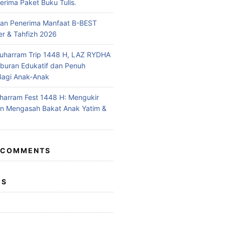
rima Paket Buku Tulis.
n Penerima Manfaat B-BEST
r & Tahfizh 2026
uharram Trip 1448 H, LAZ RYDHA
iburan Edukatif dan Penuh
Bagi Anak-Anak
arram Fest 1448 H: Mengukir
n Mengasah Bakat Anak Yatim &
 COMMENTS
ES