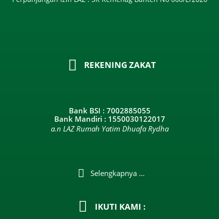
REKENING ZAKAT
Bank BSI : 7002885055
Bank Mandiri : 1550030122017
a.n LAZ Rumah Yatim Dhuafa Rydha
Selengkapnya ...
IKUTI KAMI :