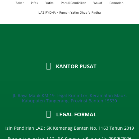
Zakat
infak
Yatim
Peduli Pendidikan
Wakaf
Ramadan
LAZ RYDHA - Rumah Yatim Dhuafa Rydha
KANTOR PUSAT
Jl. Raya Mauk KM.19 Tegal Kunir Lor, Kecamatan Mauk,
Kabupaten Tangerang, Provinsi Banten 15530
LEGAL FORMAL
Izin Pendirian LAZ : SK Kemenag Banten No. 1163 Tahun 2019
Perpanjangan Izin LAZ : SK Kemenag Banten No 008/E/2026​