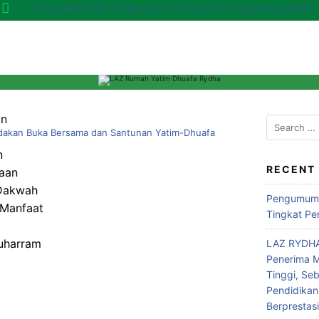
Jl. Raya Mauk KM.19 Tegal Kunir Lor, Mauk, Kab. Tangerang, Banten
an
kan Buka Bersama dan Santunan Yatim-Dhuafa
n
RECENT
aan
 Dakwah
Pengumuma
Manfaat
Tingkat Pe
uharram
LAZ RYDHA
Penerima M
Tinggi, Se
Pendidikan
Berprestas