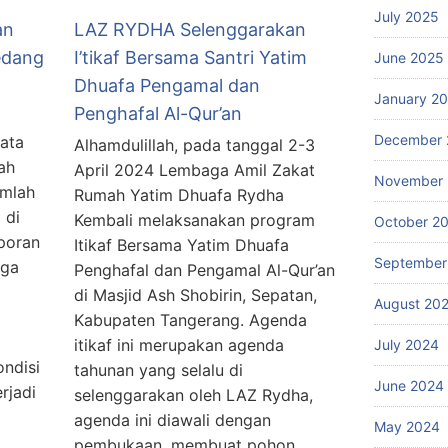
July 2025
an
LAZ RYDHA Selenggarakan
edang
I’tikaf Bersama Santri Yatim
June 2025
Dhuafa Pengamal dan
January 2
Penghafal Al-Qur’an
December 
jata
Alhamdulillah, pada tanggal 2-3
lah
April 2024 Lembaga Amil Zakat
November
umlah
Rumah Yatim Dhuafa Rydha
 di
Kembali melaksanakan program
October 2
poran
Itikaf Bersama Yatim Dhuafa
September
rga
Penghafal dan Pengamal Al-Qur’an
di Masjid Ash Shobirin, Sepatan,
August 20
Kabupaten Tangerang. Agenda
itikaf ini merupakan agenda
July 2024
ndisi
tahunan yang selalu di
June 2024
rjadi
selenggarakan oleh LAZ Rydha,
agenda ini diawali dengan
May 2024
pembukaan, membuat pohon