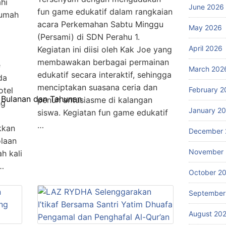
hi
June 2026
fun game edukatif dalam rangkaian
Rumah
acara Perkemahan Sabtu Minggu
May 2026
(Persami) di SDN Perahu 1.
April 2026
Kegiatan ini diisi oleh Kak Joe yang
membawakan berbagai permainan
e
March 202
edukatif secara interaktif, sehingga
da
menciptakan suasana ceria dan
otel
February 2
 Bulanan dan Tahunan
penuh antusiasme di kalangan
ng
January 2
siswa. Kegiatan fun game edukatif
…
kkan
December 
olaan
November
h kali
…
October 2
September
August 20