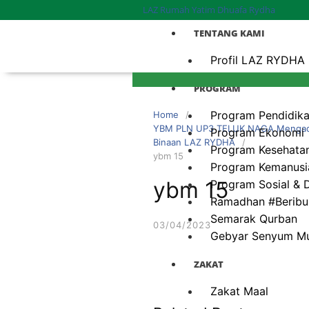
LAZ Rumah Yatim Dhuafa Rydha
TENTANG KAMI
Profil LAZ RYDHA
PROGRAM
Program Pendidik
Home
YBM PLN UP3 TELUK NAGA Mengada
Program Ekonomi
Binaan LAZ RYDHA
Program Kesehata
ybm 15
Program Kemanusi
ybm 15
Program Sosial &
Ramadhan #Beribu
Semarak Qurban
03/04/2023
Gebyar Senyum M
ZAKAT
Zakat Maal