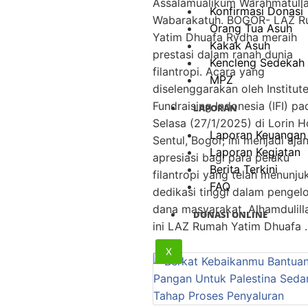
Assalamualikum Warahmatulla
Konfirmasi Donasi
Wabarakatuh. BOGOR- LAZ 
Orang Tua Asuh
Yatim Dhuafa Rydha meraih
Kakak Asuh
prestasi dalam ranah dunia
Kencleng Sedekah
filantropi. Acara yang
MPZ
diselenggarakan oleh Institut
Fundraising Indonesia (IFI) pa
LAPORAN
Selasa (27/1/2025) di Lorin H
Laporan Keuangan
Sentul, Bogor, ini menjadi aja
Laporan Kegiatan
apresiasi bagi para pelaku
Berita Terkini
filantropi yang telah menunju
FAQ
dedikasi tinggi dalam pengel
dana masyarakat. Alhamdulilla
DONASI ONLINE
ini LAZ Rumah Yatim Dhuafa 
X