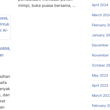
April 2024
mimpi, buka puasa bersama, …
March 202
February 2
January 2
December 
uasa,
an
November
October 2
May 2023
madhan
uafa
April 2023
anyak
a, dan
March 202
ket
February 2
kan