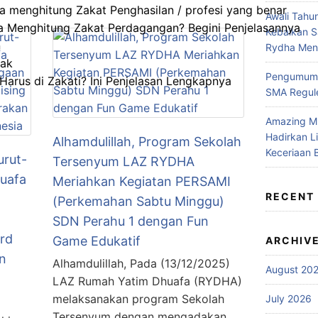
 menghitung Zakat Penghasilan / profesi yang benar
Awali Tahu
 Menghitung Zakat Perdagangan? Begini Penjelasannya
Kebaikan 
n
Rydha Mene
rak
Pengumuma
arus di Zakati? Ini Penjelasan Lengkapnya
SMA Regule
Amazing M
Hadirkan L
Alhamdulillah, Program Sekolah
Keceriaan 
urut-
Tersenyum LAZ RYDHA
uafa
Meriahkan Kegiatan PERSAMI
RECENT
(Perkemahan Sabtu Minggu)
SDN Perahu 1 dengan Fun
rd
Game Edukatif
ARCHIV
n
Alhamdulillah, Pada (13/12/2025)
August 20
LAZ Rumah Yatim Dhuafa (RYDHA)
melaksanakan program Sekolah
July 2026
Tersenyum dengan mengadakan