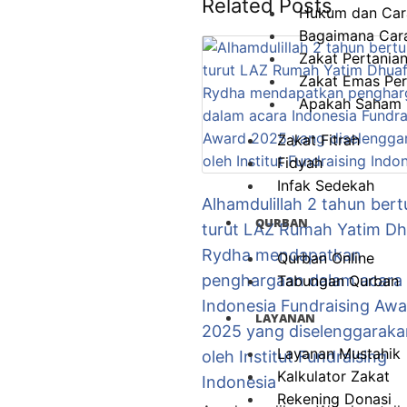
Related Posts
Hukum dan Cara
Bagaimana Cara
Zakat Pertania
Zakat Emas Pe
Apakah Saham H
Zakat Fitrah
Fidyah
Infak Sedekah
Alhamdulillah 2 tahun bert
QURBAN
turut LAZ Rumah Yatim Dh
Rydha mendapatkan
Qurban Online
penghargaan dalam acara
Tabungan Qurban
Indonesia Fundraising Awa
LAYANAN
2025 yang diselenggaraka
Layanan Mustahik
oleh Institut Fundraising
Kalkulator Zakat
Indonesia
Rekening Donasi