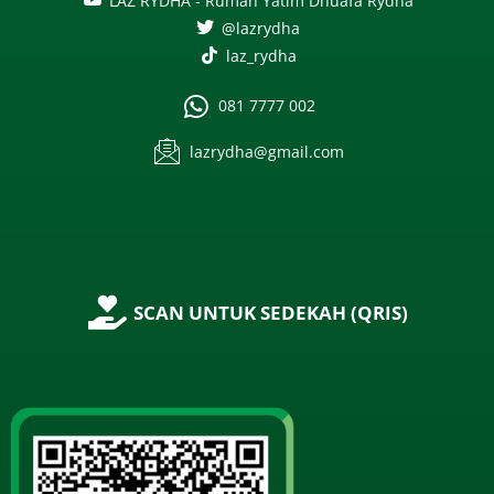
LAZ RYDHA - Rumah Yatim Dhuafa Rydha
@lazrydha
laz_rydha
081 7777 002
lazrydha@gmail.com
SCAN UNTUK SEDEKAH (QRIS)