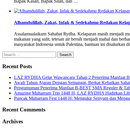
Bapak Kasan, Bapak Silan, dan …
Alhamdulillah, Zakat, Infak & Sedekahmu Redakan Kela
Assalamualaikum Sahabat Rydha. Kelaparan masih menjadi mom
makanan yang sulit, tetesan air bersih menjadi mahal dan ber
masyarakat Indonesia untuk Palestina, bantuan ini disalurkan 
Search
for:
Recent Posts
LAZ RYDHA Gelar Wawancara Tahap 2 Penerima Manfaat B-BES
Awali Tahun Ajaran Dengan Semangat, Berkat Kebaikan Saha
Pengumuman Penerima Manfaat B-BEST SMA Reguler & Tah
Amazing Muharram Trip 1448 H, LAZ RYDHA Hadirkan Libur
Puncak Muharram Fest 1448 H: Mengukir Senyum dan Menga
Recent Comments
Archives