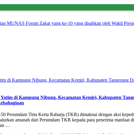
an MUNAS Forum Zakat yang ke-10 yang disahkan oleh Wakil Presid
uk Yatim di Kampung Nibung, Kecamatan Kemiri, Kabupaten Ta
ebahagiaan
50 Perumdam Tirta Kerta Raharja (TKR) dimaknai dengan aksi kepedul
urkan amanah dari Perumdam TKR kepada para penerima manfaat di
aan …