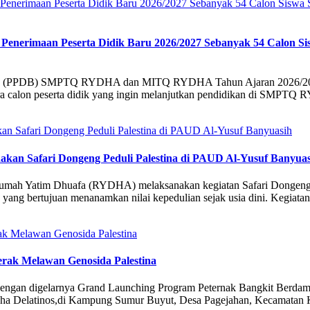
erimaan Peserta Didik Baru 2026/2027 Sebanyak 54 Calon Si
Baru (PPDB) SMPTQ RYDHA dan MITQ RYDHA Tahun Ajaran 2026/2027 t
 calon peserta didik yang ingin melanjutkan pendidikan di SMPTQ
an Safari Dongeng Peduli Palestina di PAUD Al-Yusuf Banyuas
Rumah Yatim Dhuafa (RYDHA) melaksanakan kegiatan Safari Dongeng 
yang bertujuan menanamkan nilai kepedulian sejak usia dini. Kegiatan 
ak Melawan Genosida Palestina
engan digelarnya Grand Launching Program Peternak Bangkit Berdampa
 Delatinos,di Kampung Sumur Buyut, Desa Pagejahan, Kecamatan Kro