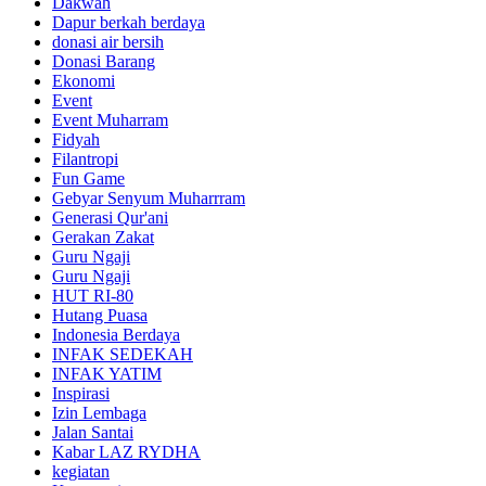
Dakwah
Dapur berkah berdaya
donasi air bersih
Donasi Barang
Ekonomi
Event
Event Muharram
Fidyah
Filantropi
Fun Game
Gebyar Senyum Muharrram
Generasi Qur'ani
Gerakan Zakat
Guru Ngaji
Guru Ngaji
HUT RI-80
Hutang Puasa
Indonesia Berdaya
INFAK SEDEKAH
INFAK YATIM
Inspirasi
Izin Lembaga
Jalan Santai
Kabar LAZ RYDHA
kegiatan