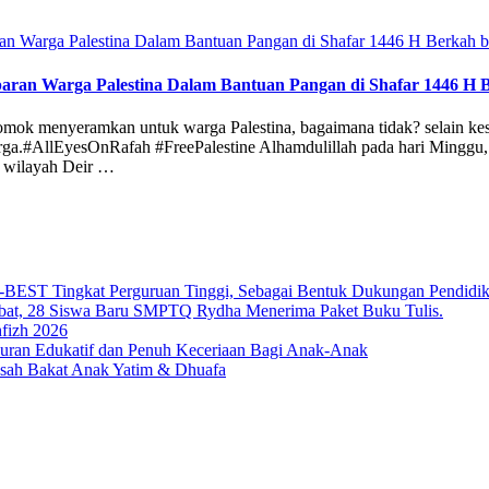
paran Warga Palestina Dalam Bantuan Pangan di Shafar 1446 H 
ok menyeramkan untuk warga Palestina, bagaimana tidak? selain kesa
harga.#AllEyesOnRafah #FreePalestine Alhamdulillah pada hari Minggu,
di wilayah Deir …
T Tingkat Perguruan Tinggi, Sebagai Bentuk Dukungan Pendidikan 
bat, 28 Siswa Baru SMPTQ Rydha Menerima Paket Buku Tulis.
fizh 2026
an Edukatif dan Penuh Keceriaan Bagi Anak-Anak
sah Bakat Anak Yatim & Dhuafa