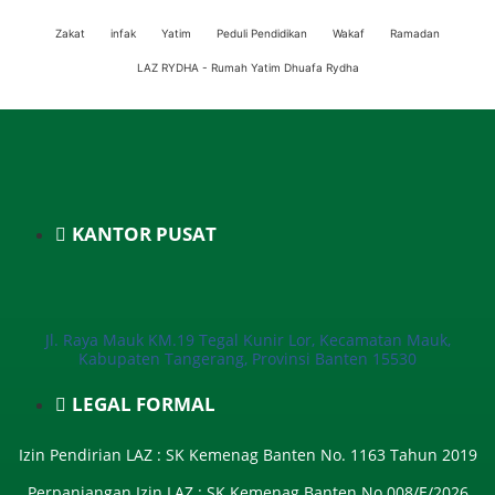
Zakat
infak
Yatim
Peduli Pendidikan
Wakaf
Ramadan
LAZ RYDHA - Rumah Yatim Dhuafa Rydha
KANTOR PUSAT
Jl. Raya Mauk KM.19 Tegal Kunir Lor, Kecamatan Mauk,
Kabupaten Tangerang, Provinsi Banten 15530
LEGAL FORMAL
Izin Pendirian LAZ : SK Kemenag Banten No. 1163 Tahun 2019
Perpanjangan Izin LAZ : SK Kemenag Banten No 008/E/2026​