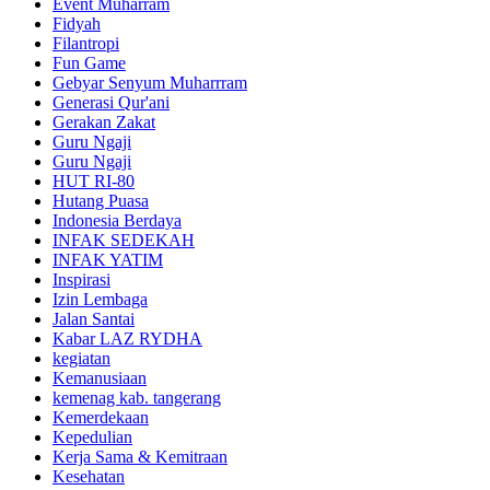
Event Muharram
Fidyah
Filantropi
Fun Game
Gebyar Senyum Muharrram
Generasi Qur'ani
Gerakan Zakat
Guru Ngaji
Guru Ngaji
HUT RI-80
Hutang Puasa
Indonesia Berdaya
INFAK SEDEKAH
INFAK YATIM
Inspirasi
Izin Lembaga
Jalan Santai
Kabar LAZ RYDHA
kegiatan
Kemanusiaan
kemenag kab. tangerang
Kemerdekaan
Kepedulian
Kerja Sama & Kemitraan
Kesehatan