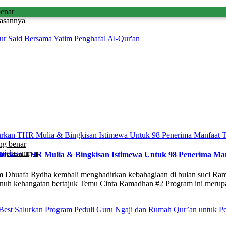
benar
lasannya
ur Said Bersama Yatim Penghafal Al-Qur'an
ng benar
njelasannya
rkan THR Mulia & Bingkisan Istimewa Untuk 98 Penerima Man
m Dhuafa Rydha kembali menghadirkan kebahagiaan di bulan suci Ra
nuh kehangatan bertajuk Temu Cinta Ramadhan #2 Program ini merupak