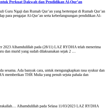
untuk Perkuat Dakwah dan Pendidikan Al-Qur’an
uli Guru Ngaji dan Rumah Qur’an yang bertempat di Rumah Qur’an
ap para pengajar Al-Qur’an serta keberlangsungan pendidikan Al-
r 2023 Alhamdulillah pada (28/11) LAZ RYDHA telah menerima
 guru dan murid yang sudah dilaksanakan sejak 2 …
ada sesama. Ada banyak cara, untuk mengungkapkan rasa syukur dan
DHA memberikan THR Mulia yang penuh sejuta pahala dan
allah… Alhamdulillah pada Selasa 11/03/2023 LAZ RYDHA