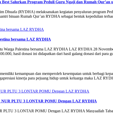
 Best Salurkan Program Peduli Guru Ngaji dan Rumah Qur’an 
tim Dhuafa (RYDHA) melaksanakan kegiatan penyaluran program Ped
 santri binaan Rumah Qur’an RYDHA sebagai bentuk kepedulian terhad
alestina bersama LAZ RYDHA
 Bantu Warga Palestina bersama LAZ RYDHA LAZ RYDHA 28 Novembe
00.000, hasil donasi ini didapatkan dari hasil galang donasi dari para
ta memiliki kemampuan dan memperoleh kesempatan untuk berbagi kep
gapresiasi kinerja para pejuang hidup untuk keluarga maka LAZ RY
AITUN NUR PLTU 3 LONTAR POMU Dengan LAZ RYDHA
NUR PLTU 3 LONTAR POMU Dengan LAZ RYDHA Masyaallah Tabarak