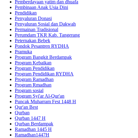
Pemberdayaan yatim dan dhuafa
Pembinaan Anak Usia Dini
Pendidikan
Penyaluran Donasi
Penyaluran Sosial dan Dakwah
Permainan Tradisional
Perumdam TKR Kab. Tangerang
Peternakan Bebek
Pondok Pesantren RYDHA
Pramuka
Program Bangkit Berdampak
Program Kebaikan
Program Pendidikan
Program Pendidikan RYDHA
Program Ramadhan
Program Rmadhan
Program sosial
Program Syi'ar Al-Qur'an
Puncak Muharram Fest 1448 H
Qur'an Best
Qurban
Qurban 1447 H
Qurban Berdampak
Ramadhan 1445 H
Ramadhan1447H