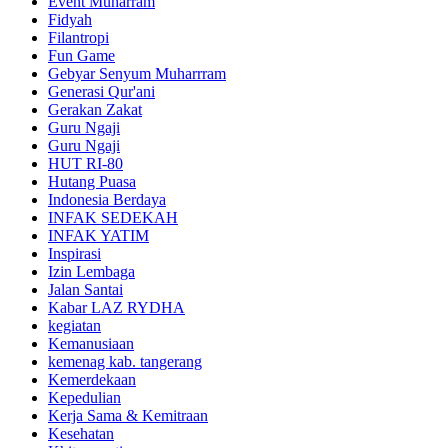
Event Muharram
Fidyah
Filantropi
Fun Game
Gebyar Senyum Muharrram
Generasi Qur'ani
Gerakan Zakat
Guru Ngaji
Guru Ngaji
HUT RI-80
Hutang Puasa
Indonesia Berdaya
INFAK SEDEKAH
INFAK YATIM
Inspirasi
Izin Lembaga
Jalan Santai
Kabar LAZ RYDHA
kegiatan
Kemanusiaan
kemenag kab. tangerang
Kemerdekaan
Kepedulian
Kerja Sama & Kemitraan
Kesehatan