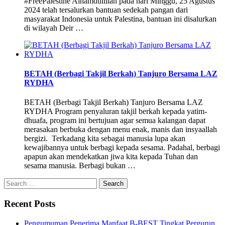
#FreePalestine Alhamdulillah pada hari Minggu, 25 Agustus
2024 telah tersalurkan bantuan sedekah pangan dari
masyarakat Indonesia untuk Palestina, bantuan ini disalurkan
di wilayah Deir …
BETAH (Berbagi Takjil Berkah) Tanjuro Bersama LAZ
RYDHA
BETAH (Berbagi Takjil Berkah) Tanjuro Bersama LAZ
RYDHA Program penyaluran takjil berkah kepada yatim-
dhuafa, program ini bertujuan agar semua kalangan dapat
merasakan berbuka dengan menu enak, manis dan insyaallah
bergizi. Terkadang kita sebagai manusia lupa akan
kewajibannya untuk berbagi kepada sesama. Padahal, berbagi
apapun akan mendekatkan jiwa kita kepada Tuhan dan
sesama manusia. Berbagi bukan …
Search
for:
Recent Posts
Pengumuman Penerima Manfaat B-BEST Tingkat Pergurun