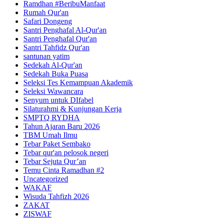
Ramdhan #BeribuManfaat
Rumah Qur'an
Safari Dongeng
Santri Penghafal Al-Qur'an
Santri Penghafal Qur'an
Santri Tahfidz Qur'an
santunan yatim
Sedekah Al-Qur'an
Sedekah Buka Puasa
Seleksi Tes Kemampuan Akademik
Seleksi Wawancara
Senyum untuk DIfabel
Silaturahmi & Kunjungan Kerja
SMPTQ RYDHA
Tahun Ajaran Baru 2026
TBM Umah Ilmu
Tebar Paket Sembako
Tebar qur'an pelosok negeri
Tebar Sejuta Qur’an
Temu Cinta Ramadhan #2
Uncategorized
WAKAF
Wisuda Tahfizh 2026
ZAKAT
ZISWAF