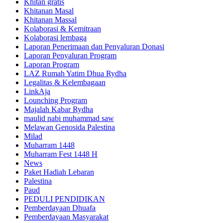
Khitan gratis
Khitanan Masal
Khitanan Massal
Kolaborasi & Kemitraan
Kolaborasi lembaga
Laporan Penerimaan dan Penyaluran Donasi
Laporan Penyaluran Program
Laporan Program
LAZ Rumah Yatim Dhua Rydha
Legalitas & Kelembagaan
LinkAja
Lounching Program
Majalah Kabar Rydha
maulid nabi muhammad saw
Melawan Genosida Palestina
Milad
Muharram 1448
Muharram Fest 1448 H
News
Paket Hadiah Lebaran
Palestina
Paud
PEDULI PENDIDIKAN
Pemberdayaan Dhuafa
Pemberdayaan Masyarakat