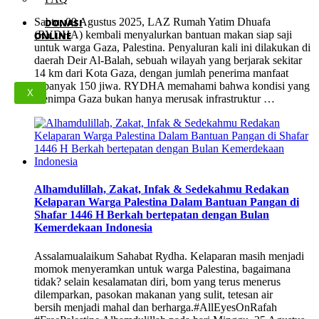
Sabtu, 09 Agustus 2025, LAZ Rumah Yatim Dhuafa
DONASI
(RYDHA) kembali menyalurkan bantuan makan siap saji
ONLINE
untuk warga Gaza, Palestina. Penyaluran kali ini dilakukan di
daerah Deir Al-Balah, sebuah wilayah yang berjarak sekitar
14 km dari Kota Gaza, dengan jumlah penerima manfaat
sebanyak 150 jiwa. RYDHA memahami bahwa kondisi yang
X
menimpa Gaza bukan hanya merusak infrastruktur …
Alhamdulillah, Zakat, Infak & Sedekahmu Redakan
Kelaparan Warga Palestina Dalam Bantuan Pangan di
Shafar 1446 H Berkah bertepatan dengan Bulan
Kemerdekaan Indonesia
Assalamualaikum Sahabat Rydha. Kelaparan masih menjadi
momok menyeramkan untuk warga Palestina, bagaimana
tidak? selain kesalamatan diri, bom yang terus menerus
dilemparkan, pasokan makanan yang sulit, tetesan air
bersih menjadi mahal dan berharga.#AllEyesOnRafah