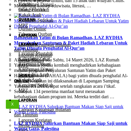
RYDHA, 4 peserta umum, dan 15 anak dari wilayah Cituis.
Konfirmasi Donasi
Fidyah
Mengusung konsep eduwisata, literasi, …
Orang Tua Asuh
Infak Sedekah
Kakak Asuh
QURBAN
Kencleng Sedekah
MPZ
Qurban Online
Tabungan Qurban
LAPORAN
Bahagiakan Yatim di Bulan Ramadhan, LAZ RYDHA
Menyalurkan Santunan & Paket Hadiah Lebaran Untuk
LAYANAN
Laporan Keuangan Bulanan
Yatim Dhuafa Penghafal Al-Qur’an
dan Tahunan
Layanan Mustahik
Laporan Kegiatan
Kalkulator Zakat
Alhamdulillah, Pada Sabtu, 14 Maret 2026, LAZ Rumah
Berita Terkini
Rekening Donasi
Yatim Dhuafa Rydha kembali menghadirkan kebahagiaan
FAQ
Konfirmasi Donasi
melalui program Penyaluran Santunan Yatim dan Paket
Orang Tua Asuh
DONASI
Hadiah Lebaran (PAHALA) bagi yatim dhuafa penghafal Al-
Kakak Asuh
ONLINE
Qur’an. Kegiatan ini dilaksanakan di Lapangan Samping
Kencleng Sedekah
Yayasan RYDHA, tepat setelah rangkaian acara i’tikaf.
MPZ
Sebanyak 134 penerima manfaat turut merasakan
kebahagiaan dalam program ini. Mereka terdiri dari …
LAPORAN
X
Laporan Keuangan Bulanan
dan Tahunan
Laporan Kegiatan
LAZ RYDHA Salurkan Bantuan Makan Siap Saji untuk
Berita Terkini
Warga Gaza, Palestina
FAQ