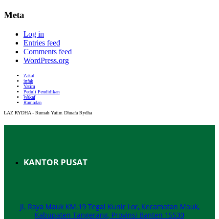
Meta
Log in
Entries feed
Comments feed
WordPress.org
Zakat
infak
Yatim
Peduli Pendidikan
Wakaf
Ramadan
LAZ RYDHA - Rumah Yatim Dhuafa Rydha
KANTOR PUSAT
Jl. Raya Mauk KM.19 Tegal Kunir Lor, Kecamatan Mauk,
Kabupaten Tangerang, Provinsi Banten 15530